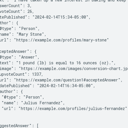
swerCount": 3,

voteCount": 26,

tePublished": "2024-02-14T15:34-05:00",

thor": {

@type": "Person",

name": "Mary Stone",

url": "https://example.com/profiles/mary-stone"

ceptedAnswer": {

@type": "Answer",

text": "1 pound (lb) is equal to 16 ounces (oz).",

image": "https://example.com/images/conversion-chart.jpg
upvoteCount": 1337,

url": "https://example.com/question1#acceptedAnswer",

datePublished": "2024-02-14T16:34-05:00",

author": {

 "@type": "Person",

 "name": "Julius Fernandez",

 "url": "https://example.com/profiles/julius-fernandez"

ggestedAnswer": [
