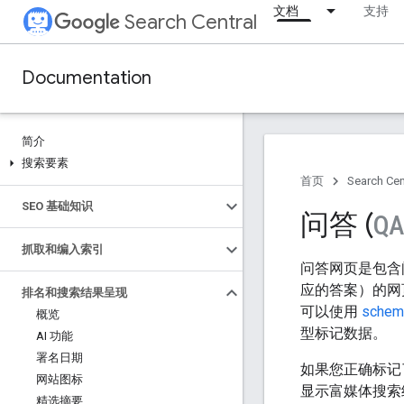
文档
支持
Search Central
Documentation
简介
搜索要素
首页
Search Cen
SEO 基础知识
问答 (
Q
抓取和编入索引
问答网页是包含
应的答案）的网
排名和搜索结果呈现
可以使用
schem
概览
型标记数据。
AI 功能
署名日期
如果您正确标记了
网站图标
显示富媒体搜索
精选摘要