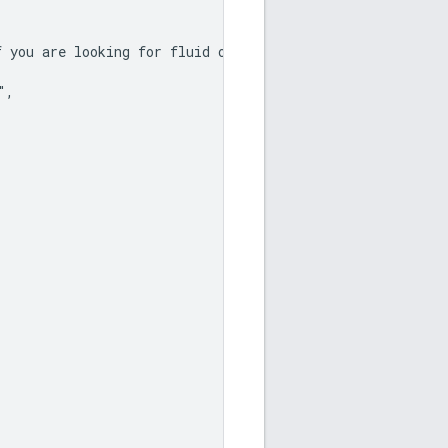
 you are looking for fluid ounces there are 15.34 fluid 
,
