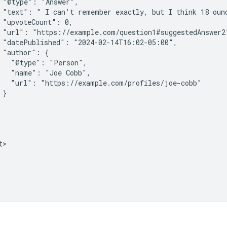
 "@type": "Answer",

 "text": " I can't remember exactly, but I think 18 ounc
 "upvoteCount": 0,

 "url": "https://example.com/question1#suggestedAnswer2"
 "datePublished": "2024-02-14T16:02-05:00",

 "author": {

   "@type": "Person",

   "name": "Joe Cobb",

   "url": "https://example.com/profiles/joe-cobb"

}

>
