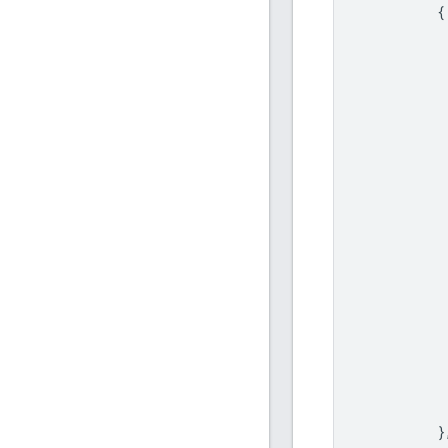
          {

           
           
           
           
           
           
           
           
           
            
           
           
           
           
           
           
           
           
            
            
          },