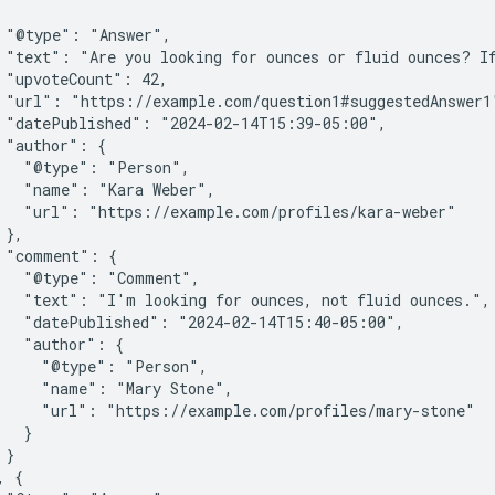
 "@type": "Answer",

 "text": "Are you looking for ounces or fluid ounces? If
 "upvoteCount": 42,

 "url": "https://example.com/question1#suggestedAnswer1"
 "datePublished": "2024-02-14T15:39-05:00",

 "author": {

   "@type": "Person",

   "name": "Kara Weber",

   "url": "https://example.com/profiles/kara-weber"

},

 "comment": {

   "@type": "Comment",

   "text": "I'm looking for ounces, not fluid ounces.",

   "datePublished": "2024-02-14T15:40-05:00",

   "author": {

     "@type": "Person",

     "name": "Mary Stone",

     "url": "https://example.com/profiles/mary-stone"

  }

}

 {
