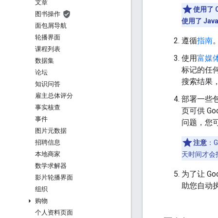
文章
使用了 
图书操作
使用了 Java
面包屑导航
轮播界面
遵循
指南
课程列表
使用
富媒
数据集
标记的任
论坛
搜索结果
知识问答
雇主总体评分
部署一些
事实核查
页可供 Goo
事件
问题，您
图片元数据
注意
：
招聘信息
天时间才会
本地商家
数学求解器
为了让 G
影片轮播界面
助您自动
组织
购物
个人资料页面