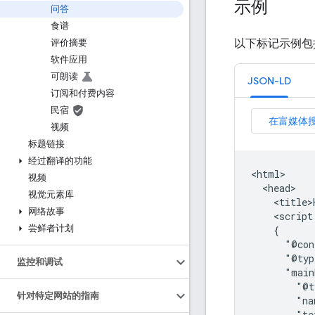
示例
问答
食谱
以下标记示例包括 
评价摘要
软件应用
可朗读
JSON-LD
订阅和付费内容
民宿
视频
标题链接
经过翻译的功能
<html>

视频
  <head>

视觉元素库
    <title>
网络故事
    <script
尝鲜者计划
    {

      "@con
      "@typ
监控和调试
      "main
        "@t
针对特定网站的指南
        "na
        "te