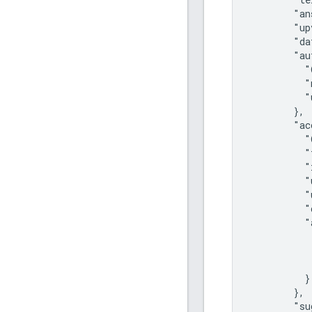
        "an
        "up
        "da
        "au
          "
          "
          "
        },

        "ac
          "
          "
          "
          "
          "
          "
          "
           
           
           
          }

        },

        "su