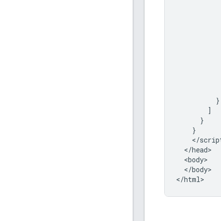
           
           
           
           
           
           
           
           
           
            
          }

        ]

      }

    }

    </script
  </head>

  <body>

  </body>

</html>