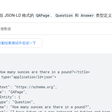
JSON-LD 格式的
QAPage
、
Question
和
Answer
类型定义
微数据
How many ounces are there in a pound?</title>

 type="application/ld+json">

text": "https://schema.org",

e": "QAPage",

Entity": {

ype": "Question",

me": "How many ounces are there in a pound?",

xt": "I have taken up a new interest in baking and keep 