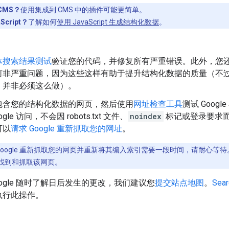
CMS？
使用集成到 CMS 中的插件可能更简单。
Script？
了解如何
使用 JavaScript 生成结构化数据
。
。
体搜索结果测试
验证您的代码，并修复所有严重错误。此外，您
何非严重问题，因为这些这样有助于提升结构化数据的质量（不
，并非必须这么做）。
包含您的结构化数据的网页，然后使用
网址检查工具
测试 Goo
gle 访问，不会因 robots.txt 文件、
noindex
标记或登录要求
可以
请求 Google 重新抓取您的网址
。
Google 重新抓取您的网页并重新将其编入索引需要一段时间，请耐心等待。
找到和抓取该网页。
oogle 随时了解日后发生的更改，我们建议您
提交站点地图
。
Sear
执行此操作。