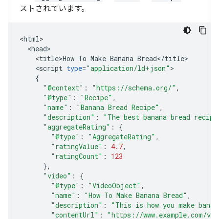
ストされています。
<
html
<
head
<
title>How
To
Make
Banana
Bread
<
/
title
<
script
type
=
"application/ld+json"
{
"@context"
:
"https://schema.org/"
,
"@type"
:
"Recipe"
,
"name"
:
"Banana Bread Recipe"
,
"description"
:
"The best banana bread recipe
"aggregateRating"
:
{
"@type"
:
"AggregateRating"
,
"ratingValue"
:
4.7
,
"ratingCount"
:
123
},
"video"
:
{
"@type"
:
"VideoObject"
,
"name"
:
"How To Make Banana Bread"
,
"description"
:
"This is how you make banan
"contentUrl"
:
"https://www.example.com/vid