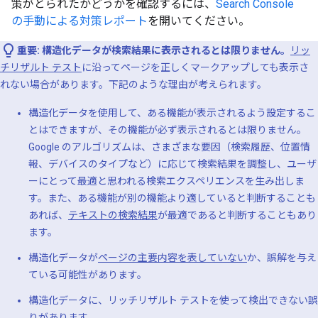
策がとられたかどうかを確認するには、
Search Console
の手動による対策レポート
を開いてください。
重要: 構造化データが検索結果に表示されるとは限りません。
リッ
チリザルト テスト
に沿ってページを正しくマークアップしても表示さ
れない場合があります。下記のような理由が考えられます。
構造化データを使用して、ある機能が表示されるよう設定するこ
とはできますが
、その機能が必ず表示されるとは限りません。
Google のアルゴリズムは、さまざまな要因（検索履歴、位置情
報、デバイスのタイプなど）に応じて検索結果を調整し、ユーザ
ーにとって最適と思われる検索エクスペリエンスを生み出しま
す。また、ある機能が別の機能より適していると判断することも
あれば、
テキストの検索結果
が最適であると判断することもあり
ます。
構造化データが
ページの主要内容を表していない
か、誤解を与え
ている可能性があります。
構造化データに、リッチリザルト テストを使って検出できない誤
りがあります。