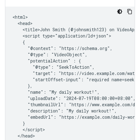
<html>

  <head>

    <title>John Smith (@johnsmith123) on VideoApp:
    <script type="application/ld+json">

    {

      "@context": "https://schema.org",

      "@type": "VideoObject",

      "potentialAction" : {

        "@type": "SeekToAction",

        "target": "https://video.example.com/watch
        "startOffset-input": "required name=seek_to
      },

      "name": "My daily workout!",

      "uploadDate": "2024-07-19T08:00:00+08:00",

      "thumbnailUrl": "https://www.example.com/dai
      "description": "My daily workout!",

      "embedUrl": "https://example.com/daily-worko
    }

    </script>

  </head>
