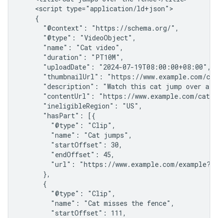
    <script type="application/ld+json">

    {

      "@context": "https://schema.org/",

      "@type": "VideoObject",

      "name": "Cat video",

      "duration": "PT10M",

      "uploadDate": "2024-07-19T08:00:00+08:00",

      "thumbnailUrl": "https://www.example.com/cat
      "description": "Watch this cat jump over a fe
      "contentUrl": "https://www.example.com/cat_v
      "ineligibleRegion": "US",

      "hasPart": [{

        "@type": "Clip",

        "name": "Cat jumps",

        "startOffset": 30,

        "endOffset": 45,

        "url": "https://www.example.com/example?t=
      },

      {

        "@type": "Clip",

        "name": "Cat misses the fence",

        "startOffset": 111,
