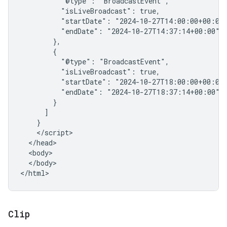
          "@type": "BroadcastEvent",

          "isLiveBroadcast": true,

          "startDate": "2024-10-27T14:00:00+00:00"
          "endDate": "2024-10-27T14:37:14+00:00"

        },

        {

          "@type": "BroadcastEvent",

          "isLiveBroadcast": true,

          "startDate": "2024-10-27T18:00:00+00:00"
          "endDate": "2024-10-27T18:37:14+00:00"

        }

      ]

    }

    </script>

  </head>

  <body>

  </body>

</html>
Clip