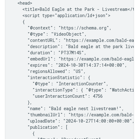
  <head>

    <title>Bald Eagle at the Park - Livestream</tit
    <script type="application/ld+json">

    {

      "@context": "https://schema.org",

      "@type": "VideoObject",

      "contentURL": "https://example.com/bald-eagl
      "description": "Bald eagle at the park livest
      "duration": "PT37M14S",

      "embedUrl": "https://example.com/bald-eagle-
      "expires": "2024-10-30T14:37:14+00:00",

      "regionsAllowed": "US",

      "interactionStatistic": {

        "@type": "InteractionCounter",

        "interactionType": { "@type": "WatchAction
        "userInteractionCount": 4756

      },

      "name": "Bald eagle nest livestream!",

      "thumbnailUrl": "https://example.com/bald-ea
      "uploadDate": "2024-10-27T14:00:00+00:00",

      "publication": [

        {
