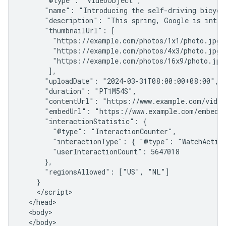
      "@type": "VideoObject",

      "name": "Introducing the self-driving bicycle
      "description": "This spring, Google is intro
      "thumbnailUrl": [

        "https://example.com/photos/1x1/photo.jpg",
        "https://example.com/photos/4x3/photo.jpg",
        "https://example.com/photos/16x9/photo.jpg"
       ],

      "uploadDate": "2024-03-31T08:00:00+08:00",

      "duration": "PT1M54S",

      "contentUrl": "https://www.example.com/video
      "embedUrl": "https://www.example.com/embed/1
      "interactionStatistic": {

        "@type": "InteractionCounter",

        "interactionType": { "@type": "WatchAction
        "userInteractionCount": 5647018

      },

      "regionsAllowed": ["US", "NL"]

    }

    </script>

  </head>

  <body>

  </body>
