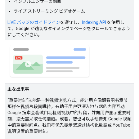
インフルエンサーの動画
ライブ ストリーミング ビデオゲーム
LIVE バッジのガイドライン
を遵守し、
Indexing API
を使用し
て、Google が適切なタイミングでページをクロールできるよう
にしてください。
主な出来事
“重要时刻”功能是一种视频浏览方式，能让用户像翻看图书章节
那样在视频片段间跳转，有助于用户更深入地与您的内容互动。
Google 搜索会尝试自动检测视频中的片段，并向用户显示重要时
刻，您无需采取任何措施。或者，您也可以手动告知 Google 视频
中的重要时间点。我们将优先显示您通过结构化数据或 YouTube
说明设置的重要时刻。