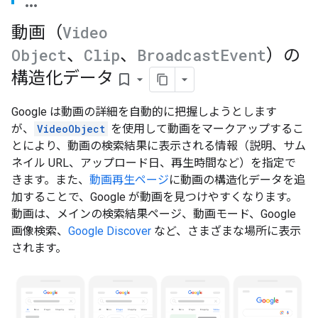
動画（
Video
Object
、
Clip
、
Broadcast
Event
）の
構造化データ
bookmark_border
Google は動画の詳細を自動的に把握しようとします
が、
VideoObject
を使用して動画をマークアップするこ
とにより、動画の検索結果に表示される情報（説明、サム
ネイル URL、アップロード日、再生時間など）を指定で
きます。また、
動画再生ページ
に動画の構造化データを追
加することで、Google が動画を見つけやすくなります。
動画は、メインの検索結果ページ、動画モード、Google
画像検索、
Google Discover
など、さまざまな場所に表示
されます。