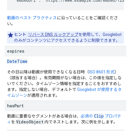
"embedUrl": "https://www.example.com/embed/123"
動画のベスト プラクティス
に沿っていることをご確認くださ
い。
ヒント
:
リバース DNS ルックアップ
を使用して、Googlebot
のみがコンテンツにアクセスできるように制限できます。
expires
Date
Time
その日以降は動画が使用できなくなる日時（
ISO 8601 形式
）
（該当する場合）。有効期限がない場合は、この値を指定しな
いでください。タイムゾーン情報を指定することをおすすめし
ます。指定しない場合、デフォルトで
Googlebot が使用するタ
イムゾーン
が適用されます。
has
Part
Clip
動画に重要なセグメントがある場合は、
必須の
プロパテ
VideoObject
ィ
を
内でネストします。次に例を示します。