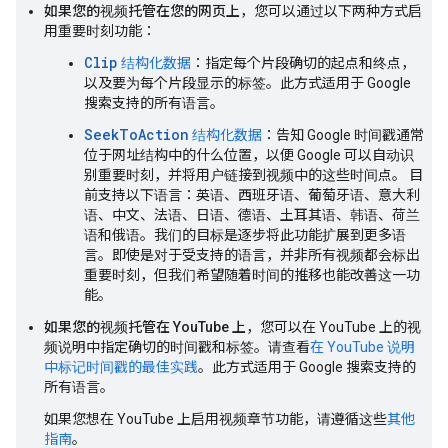
如果您的视频托管在您的网页上
，您可以通过以下两种方式启
用重要时刻功能：
Clip
结构化数据
：指定每个片段确切的起点和终点，
以及要为每个片段显示的标签。此方式适用于 Google
搜索支持的所有语言。
SeekToAction
结构化数据
：告知 Google 时间戳通常
位于网址结构中的什么位置，以便 Google 可以自动识
别重要时刻，并将用户链接到视频中的这些时间点。 目
前支持以下语言：英语、西班牙语、葡萄牙语、意大利
语、中文、法语、日语、德语、土耳其语、韩语、荷兰
语和俄语。我们的目标是逐步将此功能扩展到更多语
言。即使是对于受支持的语言，并非所有视频都会标出
重要时刻，但我们希望随着时间的推移也能改善这一功
能。
如果您的视频托管在 YouTube 上
，您可以在 YouTube 上的视
频说明中指定确切的时间戳和标签。请查看
在 YouTube 说明
中标记时间戳的最佳实践
。此方式适用于 Google 搜索支持的
所有语言。
如果您想在 YouTube 上启用视频章节功能，请遵循这些
其他
指南
。