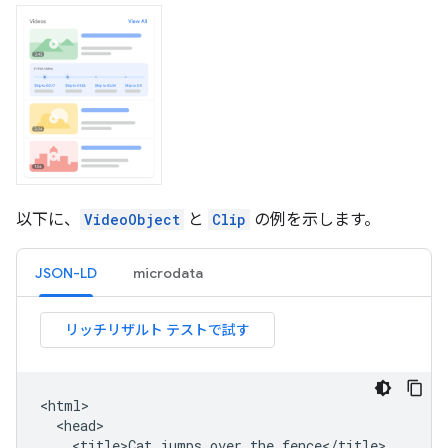
以下に、
VideoObject
と
Clip
の例を示します。
JSON-LD
microdata
<html>

  <head>

    <title>Cat jumps over the fence</title>
