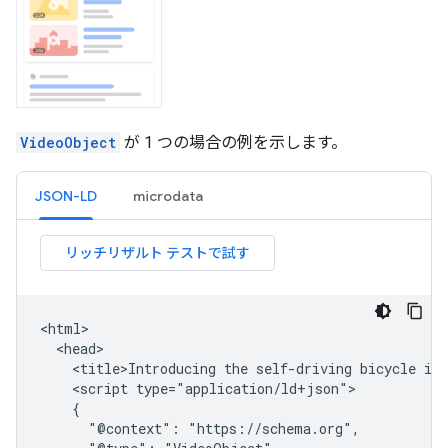
VideoObject
が 1 つの場合の例を示します。
JSON-LD
microdata
<html>

  <head>

    <title>Introducing the self-driving bicycle in 
    <script type="application/ld+json">

    {

      "@context": "https://schema.org",
