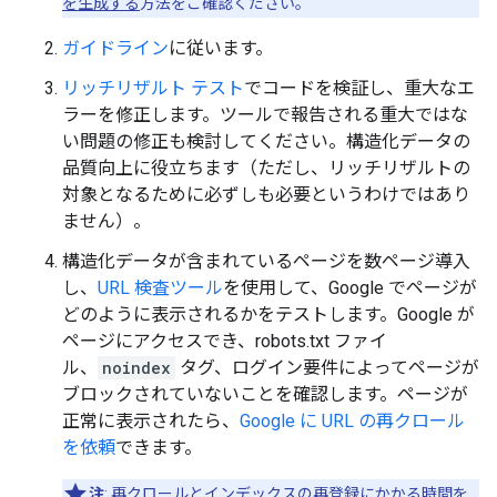
を生成する
方法をご確認ください。
ガイドライン
に従います。
リッチリザルト テスト
でコードを検証し、重大なエ
ラーを修正します。ツールで報告される重大ではな
い問題の修正も検討してください。構造化データの
品質向上に役立ちます（ただし、リッチリザルトの
対象となるために必ずしも必要というわけではあり
ません）。
構造化データが含まれているページを数ページ導入
し、
URL 検査ツール
を使用して、Google でページが
どのように表示されるかをテストします。Google が
ページにアクセスでき、robots.txt ファイ
ル、
noindex
タグ、ログイン要件によってページが
ブロックされていないことを確認します。ページが
正常に表示されたら、
Google に URL の再クロール
を依頼
できます。
注
: 再クロールとインデックスの再登録にかかる時間を