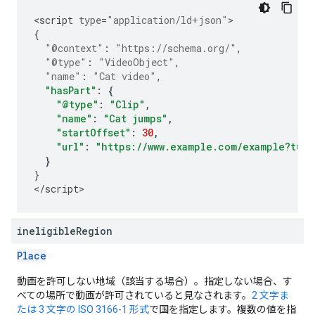
<
script
type
=
"application/ld+json"
{
"@context"
:
"https://schema.org/"
,
"@type"
:
"VideoObject"
,
"name"
:
"Cat video"
,
"hasPart"
:
{
"@type"
:
"Clip"
,
"name"
:
"Cat jumps"
,
"startOffset"
:
30
,
"url"
:
"https://www.example.com/example?t=30
}
}
<
/
script
>
ineligible
Region
Place
動画を許可しない地域（該当する場合）。指定しない場合、す
べての場所で動画が許可されていると見なされます。
2 文字ま
たは 3 文字の ISO 3166-1 形式
で国を指定します。複数の値を指