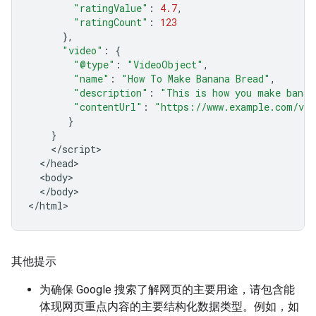
"ratingValue"
:
4.7
,
"ratingCount"
:
123
},
"video"
:
{
"@type"
:
"VideoObject"
,
"name"
:
"How To Make Banana Bread"
,
"description"
:
"This is how you make banan
"contentUrl"
:
"https://www.example.com/vid
}
}
<
/
script
<
/
head
<
body
<
/
body
>

<
/
html
>
其他提示
为确保 Google 搜索了解网页的主要用途，请包含能
体现网页重点内容的主要结构化数据类型。例如，如