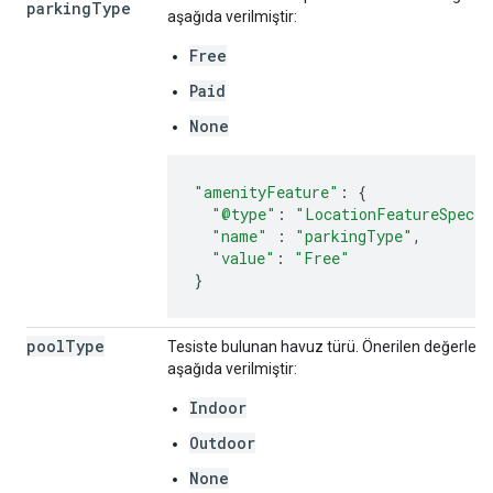
parking
Type
aşağıda verilmiştir:
Free
Paid
None
"amenityFeature"
:
{
"@type"
:
"LocationFeatureSpecif
"name"
:
"parkingType"
,
"value"
:
"Free"
}
pool
Type
Tesiste bulunan havuz türü. Önerilen değerlerd
aşağıda verilmiştir:
Indoor
Outdoor
None