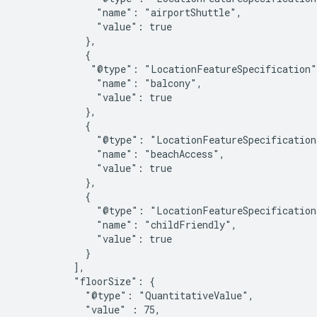
              "name": "airportShuttle",

              "value": true

            },

            {

             "@type": "LocationFeatureSpecification",
              "name": "balcony",

              "value": true

            },

            {

              "@type": "LocationFeatureSpecification"
              "name": "beachAccess",

              "value": true

            },

            {

              "@type": "LocationFeatureSpecification"
              "name": "childFriendly",

              "value": true

            }

          ],

          "floorSize": {

            "@type": "QuantitativeValue",

            "value" : 75,
