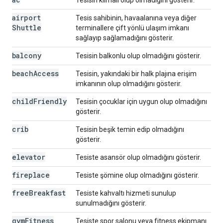
Tesisin klimalı olup olmadığını gösterir.
airport
Tesis sahibinin, havaalanına veya diğer
Shuttle
terminallere çift yönlü ulaşım imkanı
sağlayıp sağlamadığını gösterir.
balcony
Tesisin balkonlu olup olmadığını gösterir.
beach
Access
Tesisin, yakındaki bir halk plajına erişim
imkanının olup olmadığını gösterir.
child
Friendly
Tesisin çocuklar için uygun olup olmadığını
gösterir.
crib
Tesisin beşik temin edip olmadığını
gösterir.
elevator
Tesiste asansör olup olmadığını gösterir.
fireplace
Tesiste şömine olup olmadığını gösterir.
free
Breakfast
Tesiste kahvaltı hizmeti sunulup
sunulmadığını gösterir.
gym
Fitness
Tesiste spor salonu veya fitness ekipmanı