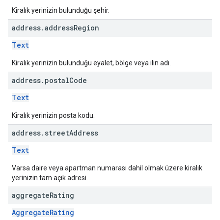
Kiralık yerinizin bulunduğu şehir.
address
.
address
Region
Text
Kiralık yerinizin bulunduğu eyalet, bölge veya ilin adı.
address
.
postal
Code
Text
Kiralık yerinizin posta kodu.
address
.
street
Address
Text
Varsa daire veya apartman numarası dahil olmak üzere kiralık
yerinizin tam açık adresi.
aggregate
Rating
AggregateRating