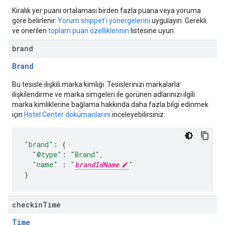
Kiralık yer puanı ortalaması birden fazla puana veya yoruma
göre belirlenir.
Yorum snippet'i yönergelerini
uygulayın. Gerekli
ve önerilen
toplam puan özelliklerinin
listesine uyun.
brand
Brand
Bu tesisle ilişkili marka kimliği. Tesislerinizi markalarla
ilişkilendirme ve marka simgeleri ile görünen adlarınızı ilgili
marka kimliklerine bağlama hakkında daha fazla bilgi edinmek
için
Hotel Center dokümanlarını
inceleyebilirsiniz.
"brand"
:
{
"@type"
:
"Brand"
,
"name"
:
"
brandIdName
"
}
checkin
Time
Time