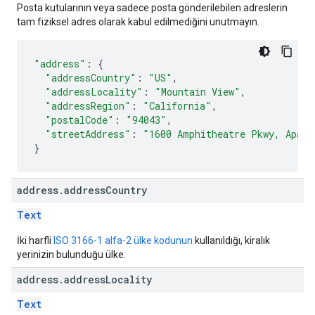
Posta kutularının veya sadece posta gönderilebilen adreslerin
tam fiziksel adres olarak kabul edilmediğini unutmayın.
"address"
:
{
"addressCountry"
:
"US"
,
"addressLocality"
:
"Mountain View"
,
"addressRegion"
:
"California"
,
"postalCode"
:
"94043"
,
"streetAddress"
:
"1600 Amphitheatre Pkwy, Apart
}
address
.
address
Country
Text
İki harfli
ISO 3166-1 alfa-2 ülke kodunun
kullanıldığı, kiralık
yerinizin bulunduğu ülke.
address
.
address
Locality
Text