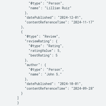
            "@type": "Person",

            "name": "Lillian Ruiz"

          },

          "datePublished": "2024-12-01",

          "contentReferenceTime": "2024-11-17"

        },

        {

          "@type": "Review",

          "reviewRating": {

            "@type": "Rating",

            "ratingValue": 5,

            "bestRating": 5

          },

          "author": {

            "@type": "Person",

            "name": "John S."

          },

          "datePublished": "2024-10-01",

          "contentReferenceTime": "2024-09-28"

        }

      ]

      }
