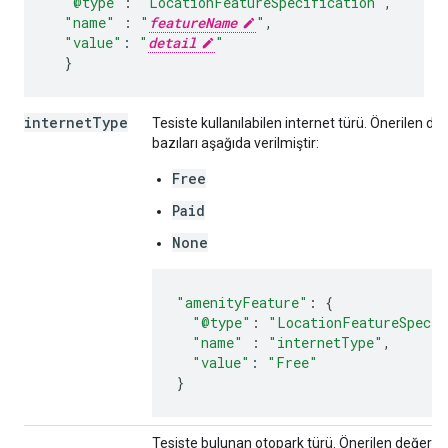
"@type"
:
"LocationFeatureSpecification"
,
"name"
:
"
featureName
"
,
"value"
:
"
detail
"
}
internetType
Tesiste kullanılabilen internet türü. Önerilen d
bazıları aşağıda verilmiştir:
Free
Paid
None
"amenityFeature"
:
{
"@type"
:
"LocationFeatureSpecif
"name"
:
"internetType"
,
"value"
:
"Free"
}
Tesiste bulunan otopark türü. Önerilen değerler