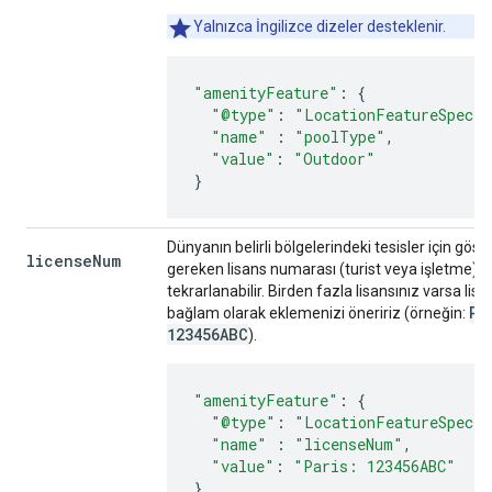
Yalnızca İngilizce dizeler desteklenir.
"amenityFeature"
:
{
"@type"
:
"LocationFeatureSpecif
"name"
:
"poolType"
,
"value"
:
"Outdoor"
}
Dünyanın belirli bölgelerindeki tesisler için göst
license
Num
gereken lisans numarası (turist veya işletme).
tekrarlanabilir. Birden fazla lisansınız varsa lisan
Pa
bağlam olarak eklemenizi öneririz (örneğin:
123456ABC
).
"amenityFeature"
:
{
"@type"
:
"LocationFeatureSpecif
"name"
:
"licenseNum"
,
"value"
:
"Paris: 123456ABC"
}