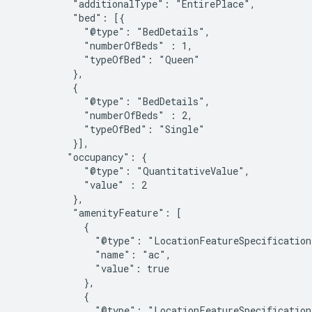
          "additionalType": "EntirePlace",

          "bed": [{

            "@type": "BedDetails",

            "numberOfBeds" : 1,

            "typeOfBed": "Queen"

          },

          {

            "@type": "BedDetails",

            "numberOfBeds" : 2,

            "typeOfBed": "Single"

          }],

         "occupancy": {

            "@type": "QuantitativeValue",

            "value" : 2

          },

          "amenityFeature": [

            {

              "@type": "LocationFeatureSpecification"
              "name": "ac",

              "value": true

            },

            {

              "@type": "LocationFeatureSpecification"