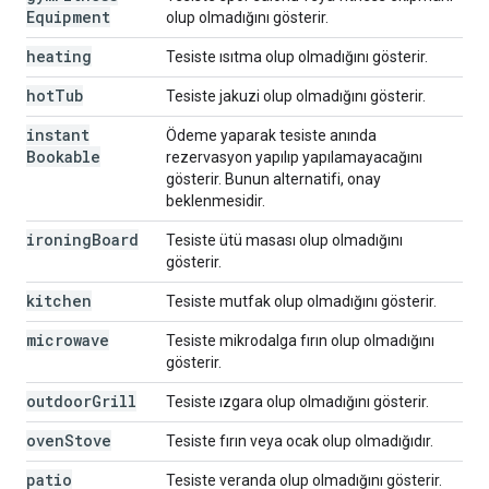
Equipment
olup olmadığını gösterir.
heating
Tesiste ısıtma olup olmadığını gösterir.
hot
Tub
Tesiste jakuzi olup olmadığını gösterir.
instant
Ödeme yaparak tesiste anında
Bookable
rezervasyon yapılıp yapılamayacağını
gösterir. Bunun alternatifi, onay
beklenmesidir.
ironing
Board
Tesiste ütü masası olup olmadığını
gösterir.
kitchen
Tesiste mutfak olup olmadığını gösterir.
microwave
Tesiste mikrodalga fırın olup olmadığını
gösterir.
outdoor
Grill
Tesiste ızgara olup olmadığını gösterir.
oven
Stove
Tesiste fırın veya ocak olup olmadığıdır.
patio
Tesiste veranda olup olmadığını gösterir.