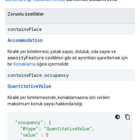
Zorunlu özellikler
contains
Place
Accommodation
Kiralık yer listelemesi; yatak sayısı, doluluk, oda sayısı ve
amenityFeature
özellikleri gibi ek ayrıntıları işaretlemek için
bir
Konaklama
öğesi içermelidir.
contains
Place
.
occupancy
QuantitativeValue
Kiralık yer listelemesinde, konaklamasına izin verilen
maksimum konuk sayısı hakkında bilgi.
"occupancy"
:
{
"@type"
:
"QuantitativeValue"
,
"value"
:
5