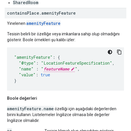
SharedRoom
contains
Place
.
amenity
Feature
amenityFeature
Yinelenen
Tesisin belirli bir özelliğe veya imkanlara sahip olup olmadığını
gösterir. Boole örnekleri şu kalıbı izler:
"amenityFeature"
:
{
"@type"
:
"LocationFeatureSpecification"
,
"name"
:
"
featureName
"
,
"value"
:
true
}
Boole değerleri
amenityFeature.name
özelliği için aşağıdaki değerlerden
birini kullanın. Listelemeler İngilizce olmasa bile değerler
İngilizce olmalıdır.
ac