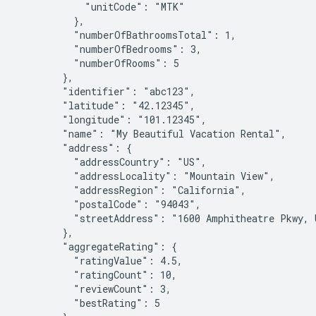
            "unitCode": "MTK"

          },

          "numberOfBathroomsTotal": 1,

          "numberOfBedrooms": 3,

          "numberOfRooms": 5

        },

        "identifier": "abc123",

        "latitude": "42.12345",

        "longitude": "101.12345",

        "name": "My Beautiful Vacation Rental",

        "address": {

          "addressCountry": "US",

          "addressLocality": "Mountain View",

          "addressRegion": "California",

          "postalCode": "94043",

          "streetAddress": "1600 Amphitheatre Pkwy, U
        },

        "aggregateRating": {

          "ratingValue": 4.5,

          "ratingCount": 10,

          "reviewCount": 3,

          "bestRating": 5
