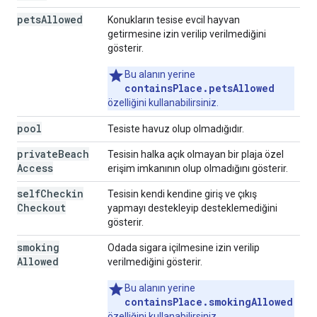
pets
Allowed
Konukların tesise evcil hayvan
getirmesine izin verilip verilmediğini
gösterir.
Bu alanın yerine
containsPlace.petsAllowed
özelliğini kullanabilirsiniz.
pool
Tesiste havuz olup olmadığıdır.
private
Beach
Tesisin halka açık olmayan bir plaja özel
Access
erişim imkanının olup olmadığını gösterir.
self
Checkin
Tesisin kendi kendine giriş ve çıkış
Checkout
yapmayı destekleyip desteklemediğini
gösterir.
smoking
Odada sigara içilmesine izin verilip
Allowed
verilmediğini gösterir.
Bu alanın yerine
containsPlace.smokingAllowed
özelliğini kullanabilirsiniz.