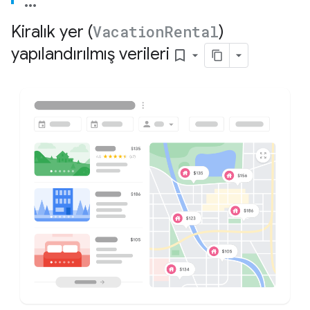
Kiralık yer (
Vacation
Rental
)
yapılandırılmış verileri
bookmark_border