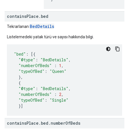
contains
Place
.
bed
BedDetails
Tekrarlanan
Listelemedeki yatak türü ve sayısı hakkında bilgi.
"bed"
:
[{
"@type"
:
"BedDetails"
,
"numberOfBeds"
:
1
,
"typeOfBed"
:
"Queen"
},
{
"@type"
:
"BedDetails"
,
"numberOfBeds"
:
2
,
"typeOfBed"
:
"Single"
}]
contains
Place
.
bed
.
number
Of
Beds