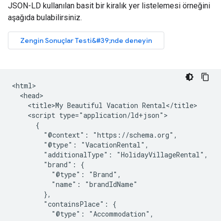
JSON-LD kullanılan basit bir kiralık yer listelemesi örneğini
aşağıda bulabilirsiniz.
<html>

  <head>

    <title>My Beautiful Vacation Rental</title>

    <script type="application/ld+json">

      {

        "@context": "https://schema.org",

        "@type": "VacationRental",

        "additionalType": "HolidayVillageRental",

        "brand": {

          "@type": "Brand",

          "name": "brandIdName"

        },

        "containsPlace": {

          "@type": "Accommodation",
