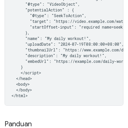
      "@type": "VideoObject",

      "potentialAction" : {

        "@type": "SeekToAction",

        "target": "https://video.example.com/watch
        "startOffset-input": "required name=seek_to
      },

      "name": "My daily workout!",

      "uploadDate": "2024-07-19T08:00:00+08:00",

      "thumbnailUrl": "https://www.example.com/dai
      "description": "My daily workout!",

      "embedUrl": "https://example.com/daily-worko
    }

    </script>

  </head>

  <body>

  </body>

</html>
Panduan