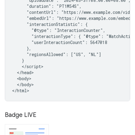
      "uploadDate": "2024-03-31T08:00:00+08:00",

      "duration": "PT1M54S",

      "contentUrl": "https://www.example.com/video
      "embedUrl": "https://www.example.com/embed/1
      "interactionStatistic": {

        "@type": "InteractionCounter",

        "interactionType": { "@type": "WatchAction
        "userInteractionCount": 5647018

      },

      "regionsAllowed": ["US", "NL"]

    }

    </script>

  </head>

  <body>

  </body>

</html>
Badge LIVE