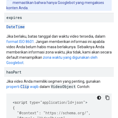
memastikan bahwa hanya Googlebot yang mengakses
konten Anda.
expires
Date
Time
Jika berlaku, batas tanggal dan waktu video tersedia, dalam
format ISO 8601
. Jangan memberikan informasi ini apabila
video Anda belum habis masa berlakunya. Sebaiknya Anda
memberikan informasi zona waktu; jika tidak, kami akan secara
default menampilkan
zona waktu yang digunakan oleh
Googlebot
.
has
Part
Jika video Anda memiliki segmen yang penting, gunakan
Clip
VideoObject
properti
wajib
dalam
. Contoh:
<
script
type
=
"application/ld+json"
{
"@context"
:
"https://schema.org/"
,