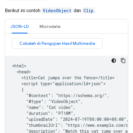
Berikut ini contoh
VideoObject
dan
Clip
.
JSON-LD
Microdata
<html>

  <head>

    <title>Cat jumps over the fence</title>

    <script type="application/ld+json">

    {

      "@context": "https://schema.org/",

      "@type": "VideoObject",

      "name": "Cat video",

      "duration": "PT10M",

      "uploadDate": "2024-07-19T08:00:00+08:00",

      "thumbnailUrl": "https://www.example.com/cat
      "description": "Watch this cat jump over a fe