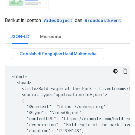
Berikut ini contoh
VideoObject
dan
BroadcastEvent
.
JSON-LD
Microdata
<html>

  <head>

    <title>Bald Eagle at the Park - Livestream</tit
    <script type="application/ld+json">

    {

      "@context": "https://schema.org",

      "@type": "VideoObject",

      "contentURL": "https://example.com/bald-eagl
      "description": "Bald eagle at the park livest
      "duration": "PT37M14S",
