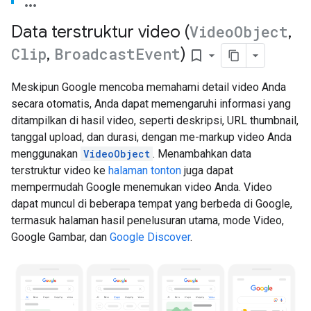
Data terstruktur video (
Video
Object
,
Clip
,
Broadcast
Event
)
bookmark_border
Meskipun Google mencoba memahami detail video Anda
secara otomatis, Anda dapat memengaruhi informasi yang
ditampilkan di hasil video, seperti deskripsi, URL thumbnail,
tanggal upload, dan durasi, dengan me-markup video Anda
menggunakan
VideoObject
. Menambahkan data
terstruktur video ke
halaman tonton
juga dapat
mempermudah Google menemukan video Anda. Video
dapat muncul di beberapa tempat yang berbeda di Google,
termasuk halaman hasil penelusuran utama, mode Video,
Google Gambar, dan
Google Discover
.