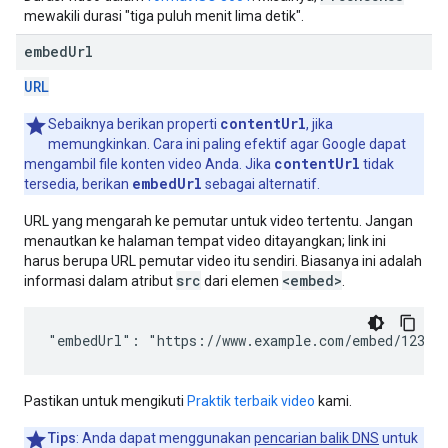
mewakili durasi "tiga puluh menit lima detik".
embed
Url
URL
contentUrl
Sebaiknya berikan properti
, jika
memungkinkan. Cara ini paling efektif agar Google dapat
contentUrl
mengambil file konten video Anda. Jika
tidak
embedUrl
tersedia, berikan
sebagai alternatif.
URL yang mengarah ke pemutar untuk video tertentu. Jangan
menautkan ke halaman tempat video ditayangkan; link ini
harus berupa URL pemutar video itu sendiri. Biasanya ini adalah
src
<embed>
informasi dalam atribut
dari elemen
.
"embedUrl": "https://www.example.com/embed/123"
Pastikan untuk mengikuti
Praktik terbaik video
kami.
Tips
: Anda dapat menggunakan
pencarian balik DNS
untuk