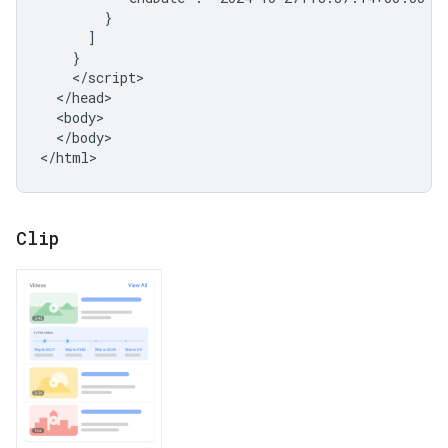
        }

      ]

    }

    </script>

  </head>

  <body>

  </body>

</html>
Clip