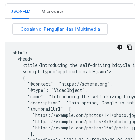
JSON-LD
Microdata
<html>

  <head>

    <title>Introducing the self-driving bicycle in 
    <script type="application/ld+json">

    {

      "@context": "https://schema.org",

      "@type": "VideoObject",

      "name": "Introducing the self-driving bicycle
      "description": "This spring, Google is intro
      "thumbnailUrl": [

        "https://example.com/photos/1x1/photo.jpg",
        "https://example.com/photos/4x3/photo.jpg",
        "https://example.com/photos/16x9/photo.jpg"
       ],
