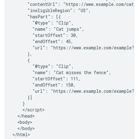
      "contentUrl": "https://www.example.com/cat_v
      "ineligibleRegion": "US",

      "hasPart": [{

        "@type": "Clip",

        "name": "Cat jumps",

        "startOffset": 30,

        "endOffset": 45,

        "url": "https://www.example.com/example?t=
      },

      {

        "@type": "Clip",

        "name": "Cat misses the fence",

        "startOffset": 111,

        "endOffset": 150,

        "url": "https://www.example.com/example?t=
      }]

    }

    </script>

  </head>

  <body>

  </body>

</html>