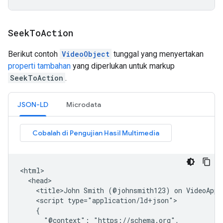
Seek
To
Action
Berikut contoh
VideoObject
tunggal yang menyertakan
properti tambahan
yang diperlukan untuk markup
SeekToAction
.
JSON-LD
Microdata
<html>

  <head>

    <title>John Smith (@johnsmith123) on VideoApp:
    <script type="application/ld+json">

    {

      "@context": "https://schema.org",
