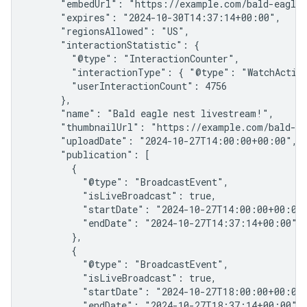
      "embedUrl": "https://example.com/bald-eagle-
      "expires": "2024-10-30T14:37:14+00:00",

      "regionsAllowed": "US",

      "interactionStatistic": {

        "@type": "InteractionCounter",

        "interactionType": { "@type": "WatchAction
        "userInteractionCount": 4756

      },

      "name": "Bald eagle nest livestream!",

      "thumbnailUrl": "https://example.com/bald-ea
      "uploadDate": "2024-10-27T14:00:00+00:00",

      "publication": [

        {

          "@type": "BroadcastEvent",

          "isLiveBroadcast": true,

          "startDate": "2024-10-27T14:00:00+00:00"
          "endDate": "2024-10-27T14:37:14+00:00"

        },

        {

          "@type": "BroadcastEvent",

          "isLiveBroadcast": true,

          "startDate": "2024-10-27T18:00:00+00:00"
          "endDate": "2024-10-27T18:37:14+00:00"
