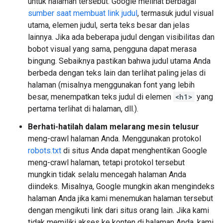
untuk halaman tersebut. Google melihat berbagai
sumber saat membuat link judul
, termasuk judul visual
utama, elemen judul, serta teks besar dan jelas
lainnya. Jika ada beberapa judul dengan visibilitas dan
bobot visual yang sama, pengguna dapat merasa
bingung. Sebaiknya pastikan bahwa judul utama Anda
berbeda dengan teks lain dan terlihat paling jelas di
halaman (misalnya menggunakan font yang lebih
besar, menempatkan teks judul di elemen
<h1>
yang
pertama terlihat di halaman, dll.).
Berhati-hatilah dalam melarang mesin telusur
meng-crawl halaman Anda. Menggunakan protokol
robots.txt
di situs Anda dapat menghentikan Google
meng-crawl halaman, tetapi protokol tersebut
mungkin tidak selalu mencegah halaman Anda
diindeks. Misalnya, Google mungkin akan mengindeks
halaman Anda jika kami menemukan halaman tersebut
dengan mengikuti link dari situs orang lain. Jika kami
tidak memiliki akses ke konten di halaman Anda, kami