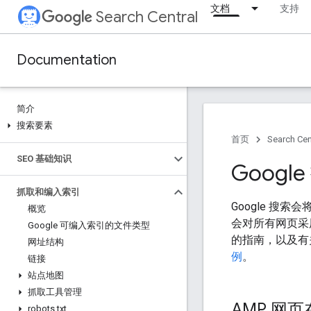
文档
支持
Search Central
Documentation
简介
搜索要素
首页
Search Cen
SEO 基础知识
Googl
抓取和编入索引
Google 搜索会
概览
会对所有网页采用
Google 可编入索引的文件类型
的指南，以及有关
网址结构
例
。
链接
站点地图
抓取工具管理
AMP 网
robots
.
txt