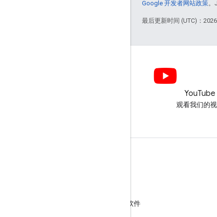
Google 开发者网站政策
。
最后更新时间 (UTC)：2026-
LinkedIn
YouTube
在 LinkedIn 上加入我们
观看我们的视
获取支持
转到帮助论坛
向“咨询交流时间”活动提交问题
举报垃圾内容、钓鱼式攻击内容或恶意软件