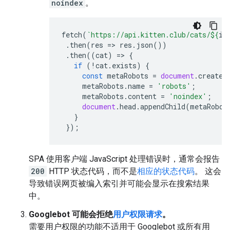
noindex
。
fetch
(
`https://api.kitten.club/cats/
${
id
.
then
(
res
=>
res
.
json
())
.
then
((
cat
)
=>
{
if
(
!
cat
.
exists
)
{
const
metaRobots
=
document
.
createE
metaRobots
.
name
=
'robots'
;
metaRobots
.
content
=
'noindex'
;
document
.
head
.
appendChild
(
metaRobot
}
});
SPA 使用客户端 JavaScript 处理错误时，通常会报告
200
HTTP 状态代码，而不是
相应的状态代码
。 这会
导致错误网页被编入索引并可能会显示在搜索结果
中。
Googlebot 可能会拒绝
用户权限请求
。
需要用户权限的功能不适用于 Googlebot 或所有用