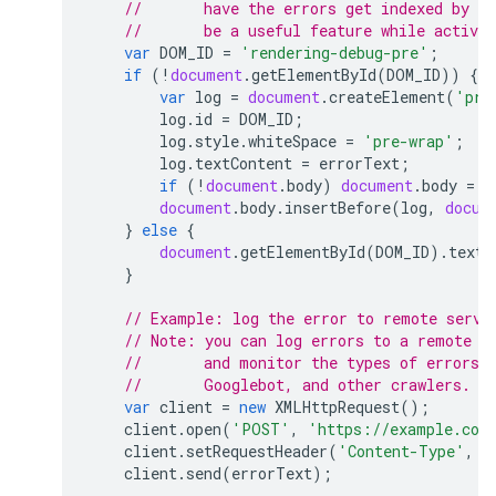
//       have the errors get indexed by G
//       be a useful feature while activel
var
DOM_ID
=
'rendering-debug-pre'
;
if
(
!
document
.
getElementById
(
DOM_ID
))
{
var
log
=
document
.
createElement
(
'pre
log
.
id
=
DOM_ID
;
log
.
style
.
whiteSpace
=
'pre-wrap'
;
log
.
textContent
=
errorText
;
if
(
!
document
.
body
)
document
.
body
=
d
document
.
body
.
insertBefore
(
log
,
docum
}
else
{
document
.
getElementById
(
DOM_ID
).
textC
}
// Example: log the error to remote servi
// Note: you can log errors to a remote s
//       and monitor the types of errors 
//       Googlebot, and other crawlers.
var
client
=
new
XMLHttpRequest
();
client
.
open
(
'POST'
,
'https://example.com
client
.
setRequestHeader
(
'Content-Type'
,
'
client
.
send
(
errorText
);