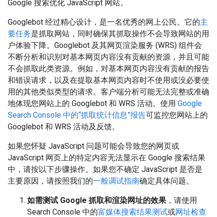
Google 搜索优化 JavaScript 网站。
Googlebot 经过精心设计，是一名优秀的网上公民。它的
主
要任务
是抓取网站，同时确保其抓取操作不会导致网站的用
户体验下降。Googlebot 及其网页渲染服务 (WRS) 组件会
不断分析和识别对基本网页内容没有贡献的资源，并且可能
不会抓取此类资源。例如，对基本网页内容没有贡献的报告
和错误请求，以及在提取基本网页内容时不使用或没必要使
用的其他类似类型的请求。客户端分析可能无法完整或准确
地体现您网站上的 Googlebot 和 WRS 活动。使用
Google
Search Console 中的“抓取统计信息”报告
可监控您网站上的
Googlebot 和 WRS 活动及反馈。
如果您怀疑 JavaScript 问题可能会导致您的网页或
JavaScript 网页上的特定内容无法显示在 Google 搜索结果
中，请按以下步骤操作。如果您不确定 JavaScript 是否是
主要原因，请按照我们的
一般调试指南
确定具体问题。
如需测试 Google 抓取和渲染网址的效果
，请使用
Search Console 中的
富媒体搜索结果测试
或
网址检查