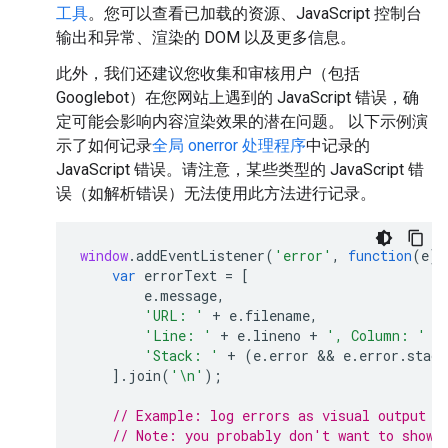
工具
。您可以查看已加载的资源、JavaScript 控制台
输出和异常、渲染的 DOM 以及更多信息。
此外，我们还建议您收集和审核用户（包括
Googlebot）在您网站上遇到的 JavaScript 错误，确
定可能会影响内容渲染效果的潜在问题。 以下示例演
示了如何记录
全局 onerror 处理程序
中记录的
JavaScript 错误。请注意，某些类型的 JavaScript 错
误（如解析错误）无法使用此方法进行记录。
window
.
addEventListener
(
'error'
,
function
(
e
)
var
errorText
=
[
e
.
message
,
'URL: '
+
e
.
filename
,
'Line: '
+
e
.
lineno
+
', Column: '
+
'Stack: '
+
(
e
.
error
 && 
e
.
error
.
stack
].
join
(
'\n'
);
// Example: log errors as visual output i
// Note: you probably don't want to show 