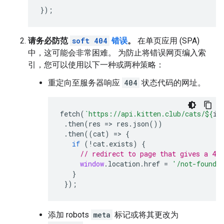
});
请务必防范
soft 404
错误
。
在单页应用 (SPA)
中，这可能会非常困难。 为防止将错误网页编入索
引，您可以使用以下一种或两种策略：
重定向至服务器响应
404
状态代码的网址。
fetch
(
`https://api.kitten.club/cats/
${
id
.
then
(
res
=>
res
.
json
())
.
then
((
cat
)
=>
{
if
(
!
cat
.
exists
)
{
// redirect to page that gives a 404
window
.
location
.
href
=
'/not-found'
}
});
添加
robots
meta
标记或将其更改为