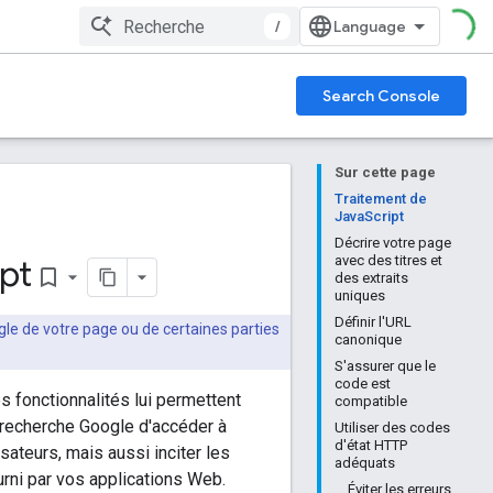
/
Search Console
Sur cette page
Traitement de
JavaScript
Décrire votre page
ipt
avec des titres et
bookmark_border
des extraits
uniques
Définir l'URL
le de votre page ou de certaines parties
canonique
S'assurer que le
code est
s fonctionnalités lui permettent
compatible
a recherche Google d'accéder à
Utiliser des codes
d'état HTTP
sateurs, mais aussi inciter les
adéquats
urni par vos applications Web.
Éviter les erreurs