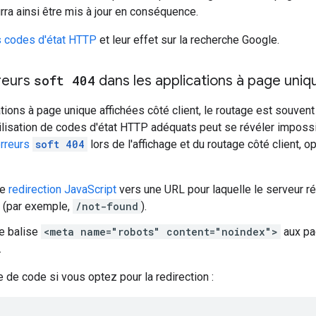
rra ainsi être mis à jour en conséquence.
s codes d'état HTTP
et leur effet sur la recherche Google.
rreurs
soft 404
dans les applications à page uniq
tions à page unique affichées côté client, le routage est souvent
tilisation de codes d'état HTTP adéquats peut se révéler impossib
rreurs
soft 404
lors de l'affichage et du routage côté client, o
ne
redirection JavaScript
vers une URL pour laquelle le serveur r
(par exemple,
/not-found
).
e balise
<meta name="robots" content="noindex">
aux pag
.
 de code si vous optez pour la redirection :