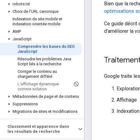
Bien que la rech
robots
.
txt
optimisations s
Choix de l'URL canonique
Indexation de site mobile et
Ce guide décrit
indexation orientée mobile
d'améliorer la v
AMP
Java
Script
Comprendre les bases du SEO
Java
Script
Traitemen
Résoudre les problèmes Java
Script liés à la recherche
Corriger le contenu au
Google traite le
chargement différé
L'affichage dynamique
Exploratio
comme solution
Métadonnées de page et de contenu
Affichage
Suppressions
Indexation
Migrations de sites et modifications
Classement et apparence dans
les résultats de recherche