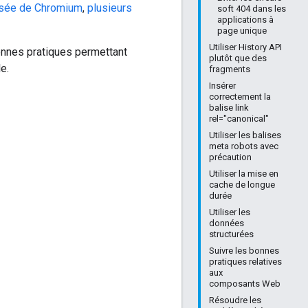
lisée de Chromium
,
plusieurs
soft 404 dans les
applications à
page unique
Utiliser History API
onnes pratiques permettant
plutôt que des
e.
fragments
Insérer
correctement la
balise link
rel="canonical"
Utiliser les balises
meta robots avec
précaution
Utiliser la mise en
cache de longue
durée
Utiliser les
données
structurées
Suivre les bonnes
pratiques relatives
aux
composants Web
Résoudre les