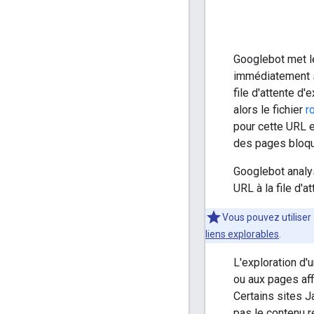
Googlebot met les
immédiatement si
file d'attente d'
alors le fichier
r
pour cette URL e
des pages bloq
Googlebot analys
URL à la file d'a
Vous pouvez utiliser 
liens explorables
.
L'exploration d
ou aux pages aff
Certains sites Ja
pas le contenu r