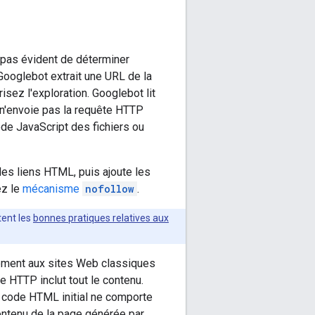
st pas évident de déterminer
Googlebot extrait une URL de la
risez l'exploration. Googlebot lit
 n'envoie pas la requête HTTP
ode JavaScript des fichiers ou
es liens HTML, puis ajoute les
ez le
mécanisme
nofollow
.
tent les
bonnes pratiques relatives aux
rement aux sites Web classiques
 HTTP inclut tout le contenu.
e code HTML initial ne comporte
contenu de la page générée par