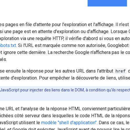
 pages en file d'attente pour l'exploration et l'affichage. Il n'e
 une page est en attente d'exploration ou d'affichage. Lorsque 
exploration via une requête HTTP, il vérifie d'abord si vous en auto
obots.txt
. Si l'URL est marquée comme non autorisée, Googlebot
t ignore cette dernière. La recherche Google n'affichera pas le c
ués.
e ensuite la réponse pour les autres URL dans l'attribut
href
d
ttente d'exploration. Pour empêcher la découverte de liens, utilis
JavaScript pour injecter des liens dans le DOM, à condition qu'ils respec
'une URL et l'analyse de la réponse HTML conviennent particuliè
ichées côté serveur dans lesquelles le code HTML de la réponse
vaScript utilisent le
modèle "shell d'application"
. Dans ce cas, l
éel, et Google doit exécuter JavaScript avant de pouvoir lire le 