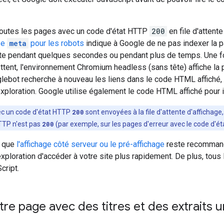
outes les pages avec un code d'état HTTP
200
en file d'attente
se
meta
pour les
robots
indique à Google de ne pas indexer la p
tente pendant quelques secondes ou pendant plus de temps. Une 
tent, l'environnement Chromium headless (sans tête) affiche la
lebot recherche à nouveau les liens dans le code HTML affiché, 
'exploration. Google utilise également le code HTML affiché pour 
ec un code d'état HTTP
200
sont envoyées à la file d'attente d'affichage
HTTP n'est pas
200
(par exemple, sur les pages d'erreur avec le code d'é
t que
l'affichage côté serveur ou le pré-affichage
reste recommandé
exploration d'accéder à votre site plus rapidement. De plus, tous 
cript.
tre page avec des titres et des extraits 