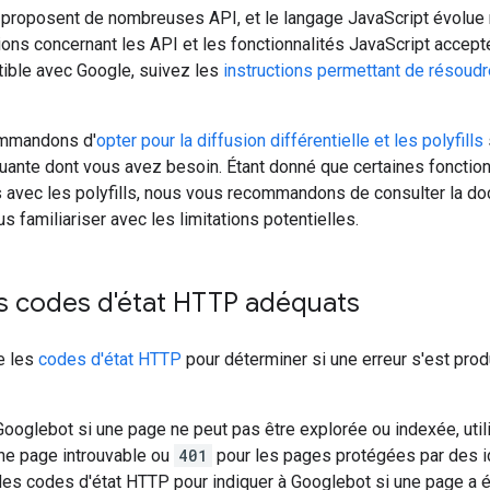
 proposent de nombreuses API, et le langage JavaScript évolue
tions concernant les API et les fonctionnalités JavaScript accep
ible avec Google, suivez les
instructions permettant de résoudr
mmandons d'
opter pour la diffusion différentielle et les polyfills
ante dont vous avez besoin. Étant donné que certaines fonction
 avec les polyfills, nous vous recommandons de consulter la doc
us familiariser avec les limitations potentielles.
es codes d'état HTTP adéquats
e les
codes d'état HTTP
pour déterminer si une erreur s'est produ
Googlebot si une page ne peut pas être explorée ou indexée, utili
ne page introuvable ou
401
pour les pages protégées par des i
des codes d'état HTTP pour indiquer à Googlebot si une page a 