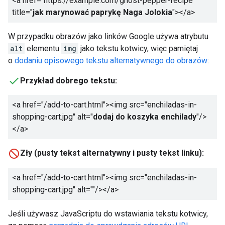
<a href="https://example.com/ghost-pepper-recipe"
title="
jak marynować paprykę Naga Jolokia
"></a>
W przypadku obrazów jako linków Google używa atrybutu
alt
elementu
img
jako tekstu kotwicy, więc pamiętaj
o
dodaniu opisowego tekstu alternatywnego do obrazów
:
Przykład dobrego tekstu:
<a href="/add-to-cart.html"><img src="enchiladas-in-
shopping-cart.jpg" alt="
dodaj do koszyka enchilady
"/>
</a>
Zły (pusty tekst alternatywny i pusty tekst linku):
<a href="/add-to-cart.html"><img src="enchiladas-in-
shopping-cart.jpg" alt=""/></a>
Jeśli używasz JavaScriptu do wstawiania tekstu kotwicy,