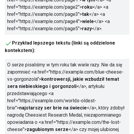
href="https://example.com/page2">
roku
</a>
<a
href="https://example.com/page3">
tak
</a>
<a
href="https://example.com/page4">
wiele
</a>
<a
href="https://example.com/page5">
razy
</a>
.
Przykład lepszego tekstu (linki są oddzielone
kontekstem):
O serze pisaliśmy w tym roku tak wiele razy. Nie da się
zapomnieć
<a href="https://example.com/blue-cheese-
vs-gorgonzola">
kontrowersji, jakie wzbudził temat
sera niebieskiego i gorgonzoli
</a>
, artykułu
przedstawiającego
<a
href="https://example.com/worlds-oldest-
brie">
najstarszy ser brie na świecie
</a>
, który zdobył
nagrodę Cheesiest Research Medal, niezapomnianego
opowiadania o
<a href="https://example.com/the-lost-
cheese">
zagubionym serze
</a>
czy mojej ulubionej