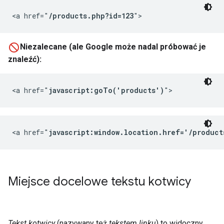
<a href="
/products.php?id=123
">
Niezalecane (ale Google może nadal próbować je
znaleźć):
<a href="
javascript:goTo('products')
">
<a href="
javascript:window.location.href='/product
Miejsce docelowe tekstu kotwicy
Tekst kotwicy
(nazywany też
tekstem linku
) to widoczny