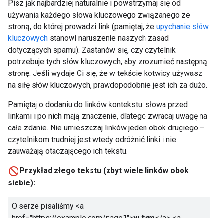
Pisz jak najbardziej naturalnie i powstrzymaj się od
używania każdego słowa kluczowego związanego ze
stroną, do której prowadzi link (pamiętaj, że
upychanie słów
kluczowych
stanowi naruszenie naszych zasad
dotyczących spamu). Zastanów się, czy czytelnik
potrzebuje tych słów kluczowych, aby zrozumieć następną
stronę. Jeśli wydaje Ci się, że w tekście kotwicy używasz
na siłę słów kluczowych, prawdopodobnie jest ich za dużo.
Pamiętaj o dodaniu do linków kontekstu: słowa przed
linkami i po nich mają znaczenie, dlatego zwracaj uwagę na
całe zdanie. Nie umieszczaj linków jeden obok drugiego –
czytelnikom trudniej jest wtedy odróżnić linki i nie
zauważają otaczającego ich tekstu.
Przykład złego tekstu (zbyt wiele linków obok
siebie):
O serze pisaliśmy
<a
href="https://example.com/page1">
w tym
</a>
<a