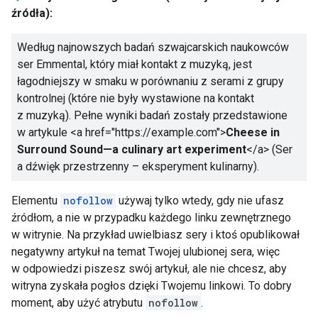
źródła):
Według najnowszych badań szwajcarskich naukowców
ser Emmental, który miał kontakt z muzyką, jest
łagodniejszy w smaku w porównaniu z serami z grupy
kontrolnej (które nie były wystawione na kontakt
z muzyką). Pełne wyniki badań zostały przedstawione
w artykule
<a href="https://example.com">
Cheese in
Surround Sound—a culinary art experiment
</a>
(Ser
a dźwięk przestrzenny – eksperyment kulinarny).
Elementu
nofollow
używaj tylko wtedy, gdy nie ufasz
źródłom, a nie w przypadku każdego linku zewnętrznego
w witrynie. Na przykład uwielbiasz sery i ktoś opublikował
negatywny artykuł na temat Twojej ulubionej sera, więc
w odpowiedzi piszesz swój artykuł, ale nie chcesz, aby
witryna zyskała pogłos dzięki Twojemu linkowi. To dobry
moment, aby użyć atrybutu
nofollow
.