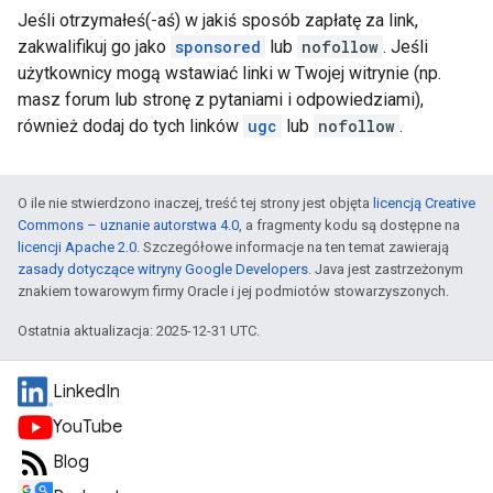
Jeśli otrzymałeś(-aś) w jakiś sposób zapłatę za link,
zakwalifikuj go jako
sponsored
lub
nofollow
. Jeśli
użytkownicy mogą wstawiać linki w Twojej witrynie (np.
masz forum lub stronę z pytaniami i odpowiedziami),
również dodaj do tych linków
ugc
lub
nofollow
.
O ile nie stwierdzono inaczej, treść tej strony jest objęta
licencją Creative
Commons – uznanie autorstwa 4.0
, a fragmenty kodu są dostępne na
licencji Apache 2.0
. Szczegółowe informacje na ten temat zawierają
zasady dotyczące witryny Google Developers
. Java jest zastrzeżonym
znakiem towarowym firmy Oracle i jej podmiotów stowarzyszonych.
Ostatnia aktualizacja: 2025-12-31 UTC.
LinkedIn
YouTube
Blog