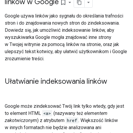
linków w Google
bookmark_border
Google używa linków jako sygnału do określania trafności
stron i do znajdowania nowych stron do zindeksowania.
Dowiedz się, jak umożliwić indeksowanie linków, aby
wyszukiwarka Google mogła znajdować inne strony
w Twojej witrynie za pomocą linków na stronie, oraz jak
ulepszyć tekst kotwicy, aby ułatwić użytkownikom i Google
zrozumienie treści.
Ułatwianie indeksowania linków
Google może zindeksować Twój link tylko wtedy, gdy jest
to element HTML
<a>
(nazywany też
elementem
zakotwiczonym
) z atrybutem
href
. Większość linków
w innych formatach nie będzie analizowana ani