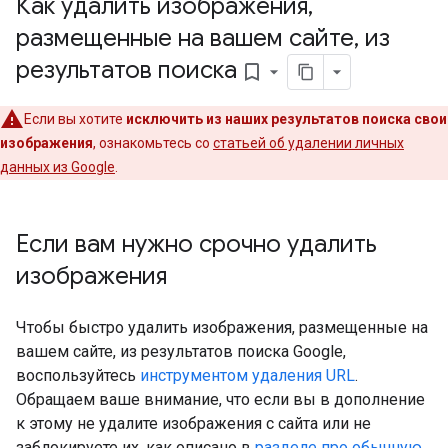
Как удалить изображения
,
размещенные на вашем сайте
,
из
результатов поиска
bookmark_border
Если вы хотите
исключить из наших результатов поиска свои
изображения
, ознакомьтесь со
статьей об удалении личных
данных из Google
.
Если вам нужно срочно удалить
изображения
Чтобы быстро удалить изображения, размещенные на
вашем сайте, из результатов поиска Google,
воспользуйтесь
инструментом удаления URL
.
Обращаем ваше внимание, что если вы в дополнение
к этому не удалите изображения с сайта или не
заблокируете их, как описано в
разделе про обычную