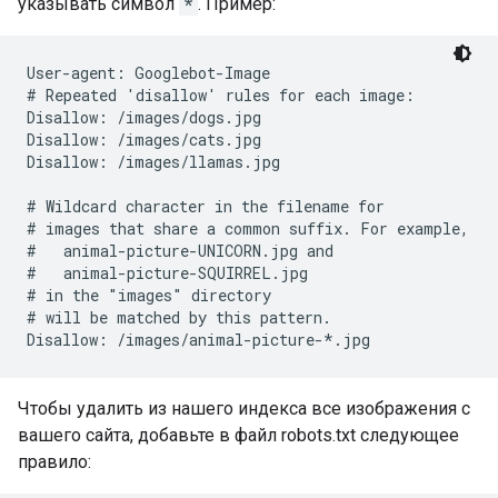
указывать символ
*
. Пример:
User-agent: Googlebot-Image

# Repeated 'disallow' rules for each image:

Disallow: /images/dogs.jpg

Disallow: /images/cats.jpg

Disallow: /images/llamas.jpg

# Wildcard character in the filename for

# images that share a common suffix. For example,

#   animal-picture-UNICORN.jpg and

#   animal-picture-SQUIRREL.jpg

# in the "images" directory

# will be matched by this pattern.

Disallow: /images/animal-picture-*.jpg
Чтобы удалить из нашего индекса все изображения с
вашего сайта, добавьте в файл robots.txt следующее
правило: