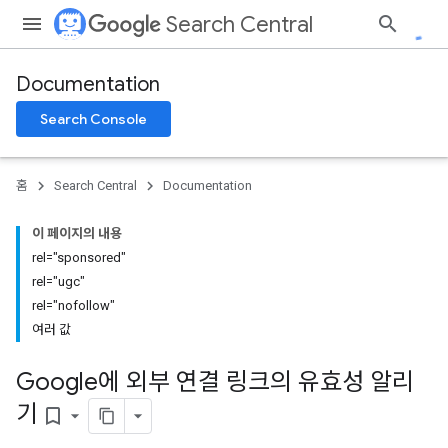
Search Central
Documentation
Search Console
홈
Search Central
Documentation
이 페이지의 내용
rel="sponsored"
rel="ugc"
rel="nofollow"
여러 값
Google에 외부 연결 링크의 유효성 알리
기
bookmark_border