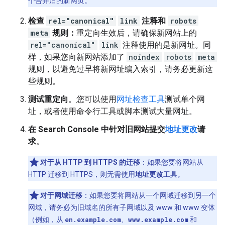
个合并后的新网页。
检查
rel="canonical"
link
注释和
robots
meta
规则：
重定向生效后，请确保新网站上的
rel="canonical"
link
注释使用的是新网址。同
样，如果您向新网站添加了
noindex
robots
meta
规则，以避免过早将新网址编入索引，请务必更新这
些规则。
测试重定向
。您可以使用
网址检查工具
测试单个网
址，或者使用命令行工具或脚本测试大量网址。
在 Search Console 中针对旧网站提交
地址更改
请
求
。
对于从 HTTP 到 HTTPS 的迁移
：如果您要将网站从
HTTP 迁移到 HTTPS，则无需使用
地址更改
工具。
对于网域迁移
：如果您要将网站从一个网域迁移到另一个
网域，请务必为旧域名的所有子网域以及 www 和 www 变体
（例如，从
en.example.com
、
www.example.com
和