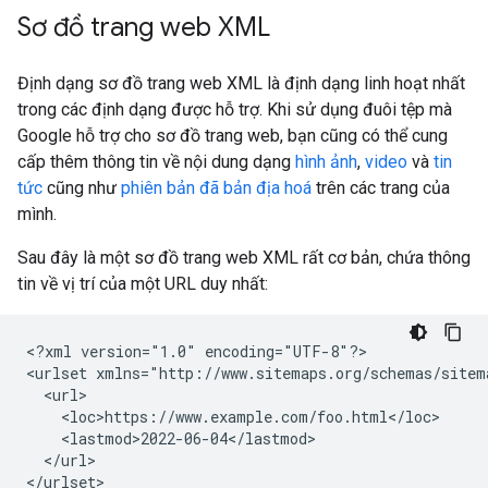
Sơ đồ trang web XML
Định dạng sơ đồ trang web XML là định dạng linh hoạt nhất
trong các định dạng được hỗ trợ. Khi sử dụng đuôi tệp mà
Google hỗ trợ cho sơ đồ trang web, bạn cũng có thể cung
cấp thêm thông tin về nội dung dạng
hình ảnh
,
video
và
tin
tức
cũng như
phiên bản đã bản địa hoá
trên các trang của
mình.
Sau đây là một sơ đồ trang web XML rất cơ bản, chứa thông
tin về vị trí của một URL duy nhất:
<?xml version="1.0" encoding="UTF-8"?>

<urlset xmlns="http://www.sitemaps.org/schemas/sitema
  <url>

    <loc>https://www.example.com/foo.html</loc>

    <lastmod>2022-06-04</lastmod>

  </url>

</urlset>