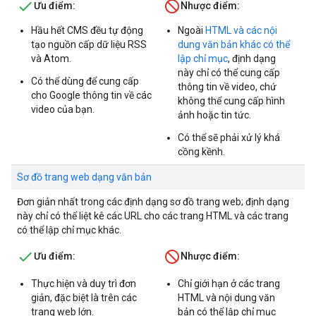
Ưu điểm:
Nhược điểm:
Hầu hết CMS đều tự động
Ngoài
HTML và các nội
tạo nguồn cấp dữ liệu RSS
dung văn bản khác có thể
và Atom.
lập chỉ mục
, định dạng
này chỉ có thể cung cấp
Có thể dùng để cung cấp
thông tin về video, chứ
cho Google thông tin về các
không thể cung cấp hình
video của bạn.
ảnh hoặc tin tức.
Có thể sẽ phải xử lý khá
cồng kềnh.
Sơ đồ trang web dạng văn bản
Đơn giản nhất trong các định dạng sơ đồ trang web; định dạng
này chỉ có thể liệt kê các URL cho các trang HTML và các trang
có thể lập chỉ mục khác.
Ưu điểm:
Nhược điểm:
Thực hiện và duy trì đơn
Chỉ giới hạn ở các trang
giản, đặc biệt là trên các
HTML và nội dung văn
trang web lớn.
bản có thể lập chỉ mục