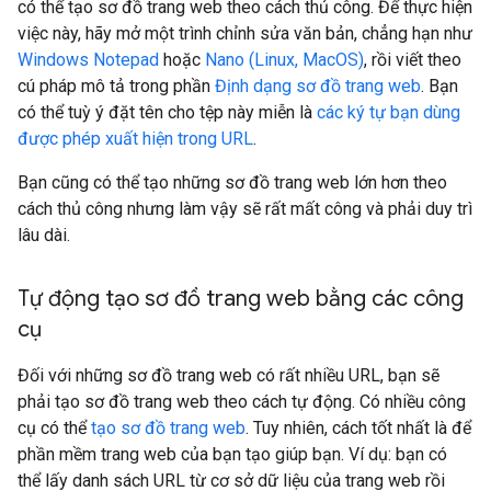
có thể tạo sơ đồ trang web theo cách thủ công. Để thực hiện
việc này, hãy mở một trình chỉnh sửa văn bản, chẳng hạn như
Windows Notepad
hoặc
Nano (Linux, MacOS)
, rồi viết theo
cú pháp mô tả trong phần
Định dạng sơ đồ trang web
. Bạn
có thể tuỳ ý đặt tên cho tệp này miễn là
các ký tự bạn dùng
được phép xuất hiện trong URL
.
Bạn cũng có thể tạo những sơ đồ trang web lớn hơn theo
cách thủ công nhưng làm vậy sẽ rất mất công và phải duy trì
lâu dài.
Tự động tạo sơ đồ trang web bằng các công
cụ
Đối với những sơ đồ trang web có rất nhiều URL, bạn sẽ
phải tạo sơ đồ trang web theo cách tự động. Có nhiều công
cụ có thể
tạo sơ đồ trang web
. Tuy nhiên, cách tốt nhất là để
phần mềm trang web của bạn tạo giúp bạn. Ví dụ: bạn có
thể lấy danh sách URL từ cơ sở dữ liệu của trang web rồi