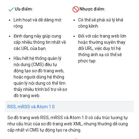
Ưu điểm:
Nhược điểm:
Linh hoạt và dễ dàng mở
Có thể sẽ phải xử lý khá
rộng.
cồng kềnh.
Định dạng này giúp cung
Đối với các trang web lớn
cấp nhiều thông tin nhất về
hoặc thường xuyên thay
các URL của bạn.
đổi URL, việc duy trì hệ
thống ánh xạ có thể sẽ
Hầu hết hệ thống quản lý
phức tạp.
nội dung (CMS) đều tự
động tạo sơ đồ trang web,
hoặc người dùng hệ thống
quản lý nội dung có thể tìm
thấy nhiều trình bổ trợ về sơ
đồ trang web.
RSS, mRSS và Atom 1.0
Sơ đồ trang web RSS, mRSS và Atom 1.0 có cấu trúc tương tự
như cấu trúc của sơ đồ trang web XML, nhưng thường dễ cung
cấp nhất vì CMS tự động tạo ra chúng.