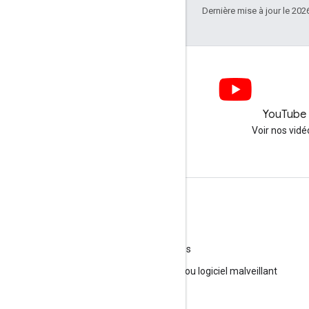
Dernière mise à jour le 202
LinkedIn
YouTube
Nous suivre sur LinkedIn
Voir nos vidé
Obtenir de l'aide
Accéder au forum d'aide
Envoyer une question aux permanences
Signaler comme spam, hameçonnage ou logiciel malveillant
Plus de ressources d'assistance