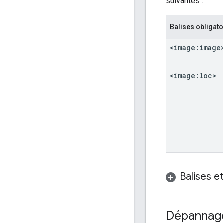
suivantes :
Balises obligato
<image:image
<image:loc>
Balises e
Dépannage