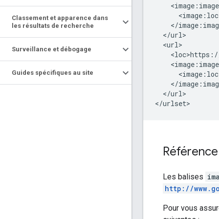
    <image:image
      <image:loc
Classement et apparence dans
    </image:imag
les résultats de recherche
  </url>

  <url>

Surveillance et débogage
    <loc>https:/
    <image:image
Guides spécifiques au site
      <image:loc
    </image:imag
  </url>

</urlset>
Référence
Les balises
im
http://www.g
Pour vous assure