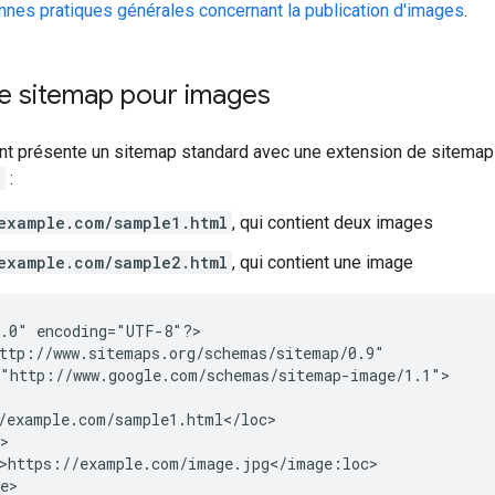
nnes pratiques générales concernant la publication d'images
.
e sitemap pour images
nt présente un sitemap standard avec une extension de sitemap
>
:
example.com/sample1.html
, qui contient deux images
example.com/sample2.html
, qui contient une image
.0" encoding="UTF-8"?>

ttp://www.sitemaps.org/schemas/sitemap/0.9"

"http://www.google.com/schemas/sitemap-image/1.1">

/example.com/sample1.html</loc>

>

>https://example.com/image.jpg</image:loc>

e>
