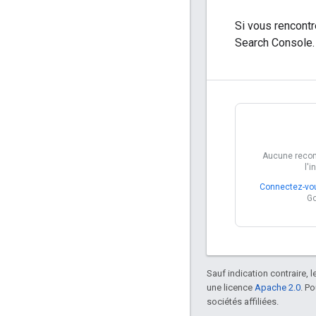
Si vous rencont
Search Console. 
Aucune reco
l'i
Connectez-vo
Go
Sauf indication contraire, 
une licence
Apache 2.0
. P
sociétés affiliées.