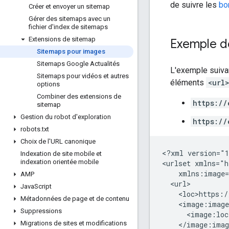
de suivre les
bo
Créer et envoyer un sitemap
Gérer des sitemaps avec un
fichier d'index de sitemaps
Extensions de sitemap
Exemple d
Sitemaps pour images
Sitemaps Google Actualités
L'exemple suiva
Sitemaps pour vidéos et autres
éléments
<url
options
Combiner des extensions de
https://
sitemap
Gestion du robot d'exploration
https://
robots
.
txt
Choix de l'URL canonique
<?xml version="1
Indexation de site mobile et
indexation orientée mobile
<urlset xmlns="h
    xmlns:image=
AMP
  <url>

Java
Script
    <loc>https:/
Métadonnées de page et de contenu
    <image:image
Suppressions
      <image:loc
Migrations de sites et modifications
    </image:imag