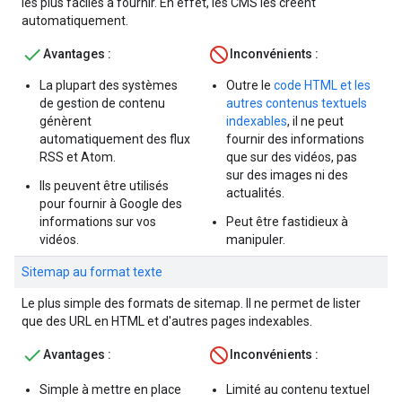
les plus faciles à fournir. En effet, les CMS les créent
automatiquement.
Avantages :
Inconvénients :
La plupart des systèmes
Outre le
code HTML et les
de gestion de contenu
autres contenus textuels
génèrent
indexables
, il ne peut
automatiquement des flux
fournir des informations
RSS et Atom.
que sur des vidéos, pas
sur des images ni des
Ils peuvent être utilisés
actualités.
pour fournir à Google des
informations sur vos
Peut être fastidieux à
vidéos.
manipuler.
Sitemap au format texte
Le plus simple des formats de sitemap. Il ne permet de lister
que des URL en HTML et d'autres pages indexables.
Avantages :
Inconvénients :
Simple à mettre en place
Limité au contenu textuel