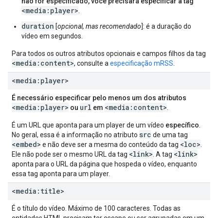
não for especificado, você precisará especificar a tag
<media:player>
.
duration
[
opcional, mas recomendado
]: é a duração do
vídeo em segundos.
Para todos os outros atributos opcionais e campos filhos da tag
<media:content>
, consulte a
especificação mRSS
.
<media:player>
É necessário especificar pelo menos um dos atributos
<media:player>
url
<media:content>
ou
em
.
É um URL que aponta para um player de um vídeo
específico
.
src
No geral, essa é a informação no atributo
de uma tag
<embed>
<loc>
e não deve ser a mesma do conteúdo da tag
.
<link>
<link>
Ele não pode ser o mesmo URL da tag
. A tag
aponta para o URL da página que hospeda o vídeo, enquanto
essa tag aponta para um player.
<media:title>
É o título do vídeo. Máximo de 100 caracteres. Todas as