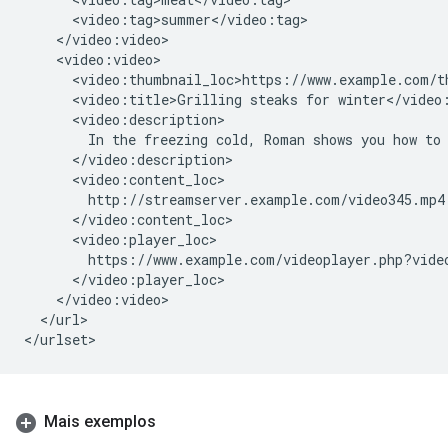
<video:title>Grilling
steaks
for
In
the
freezing
cold,
Roman
shows
you
how
to
</url>

</urlset>
Mais exemplos