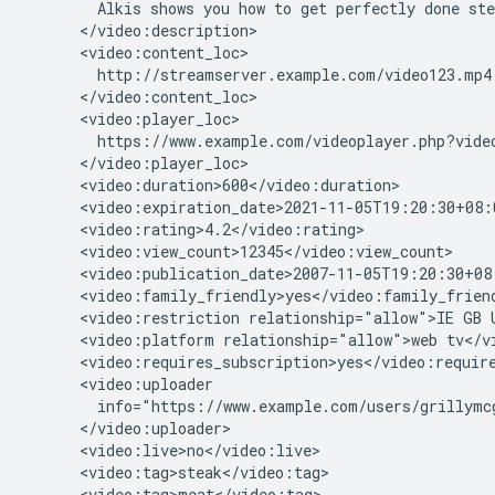
Alkis
shows
you
how
to
get
perfectly
done
ste
<video:restriction
relationship="allow">IE
GB
<video:platform
relationship="allow">web