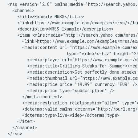
<rss
version="2.0"
xmlns:media="http://search.yahoo
<title>Example
<description>MRSS
<item
xmlns:media="http://search.yahoo.com/mrss
<media:content
url="https://www.example.com/ex
type="video/x-flv"
height="2
<media:player
url="https://www.example.com/s
<media:title>Grilling
Steaks
for
<media:description>Get
perfectly
done
steaks
<media:thumbnail
url="https://www.example.co
<media:price
price="19.99"
currency="EUR"
<media:price
type="subscription"
<media:restriction
relationship="allow"
type="
<dcterms:valid
xmlns:dcterms="http://purl.org/
</channel>

</rss>