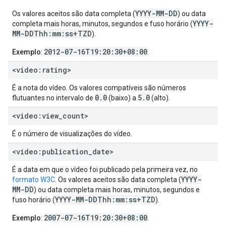
YYYY-MM-DD
Os valores aceitos são data completa (
) ou data
YYYY-
completa mais horas, minutos, segundos e fuso horário (
MM-DDThh:mm:ss+TZD
).
2012-07-16T19:20:30+08:00
Exemplo
:
.
<video:rating>
É a nota do vídeo. Os valores compatíveis são números
0.0
5.0
flutuantes no intervalo de
(baixo) a
(alto).
<video:view
_
count>
É o número de visualizações do vídeo.
<video:publication
_
date>
É a data em que o vídeo foi publicado pela primeira vez, no
YYYY-
formato W3C
. Os valores aceitos são data completa (
MM-DD
) ou data completa mais horas, minutos, segundos e
YYYY-MM-DDThh:mm:ss+TZD
fuso horário (
).
2007-07-16T19:20:30+08:00
Exemplo
:
.