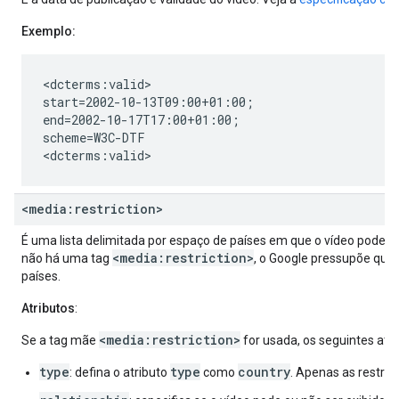
Exemplo:
<dcterms:valid>

start=2002-10-13T09:00+01:00;

end=2002-10-17T17:00+01:00;

scheme=W3C-DTF

<dcterms:valid>
<media:restriction>
É uma lista delimitada por espaço de países em que o vídeo pode ou
<media:restriction>
não há uma tag
, o Google pressupõe que 
países.
Atributos
:
<media:restriction>
Se a tag mãe
for usada, os seguintes atri
type
type
country
: defina o atributo
como
. Apenas as restriç