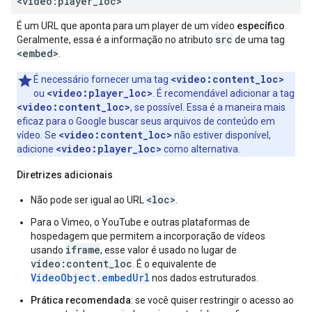
<video:player
_
loc>
É um URL que aponta para um player de um vídeo
específico
.
src
Geralmente, essa é a informação no atributo
de uma tag
<embed>
.
<video:content_loc>
É necessário fornecer uma tag
<video:player_loc>
ou
. É recomendável adicionar a tag
<video:content_loc>
, se possível. Essa é a maneira mais
eficaz para o Google buscar seus arquivos de conteúdo em
<video:content_loc>
vídeo. Se
não estiver disponível,
<video:player_loc>
adicione
como alternativa.
Diretrizes adicionais
<loc>
Não pode ser igual ao URL
.
Para o Vimeo, o YouTube e outras plataformas de
hospedagem que permitem a incorporação de vídeos
iframe
usando
, esse valor é usado no lugar de
video:content_loc
. É o equivalente de
VideoObject.embedUrl
nos dados estruturados.
Prática recomendada
: se você quiser restringir o acesso ao