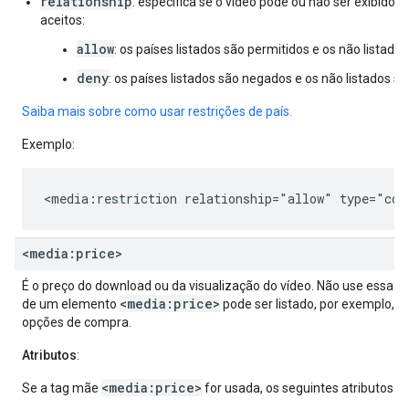
relationship
: especifica se o vídeo pode ou não ser exibido n
aceitos:
allow
: os países listados são permitidos e os não listado
deny
: os países listados são negados e os não listados sã
Saiba mais sobre como usar restrições de país.
Exemplo:
<media:restriction
relationship="allow"
type="cou
<media:price>
É o preço do download ou da visualização do vídeo. Não use essa ta
<media:price>
de um elemento
pode ser listado, por exemplo, p
opções de compra.
Atributos
:
<media:price>
Se a tag mãe
for usada, os seguintes atributos vã