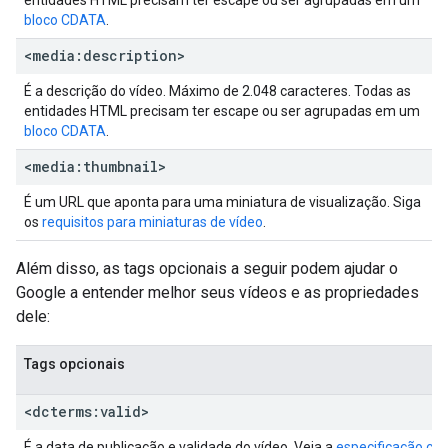
entidades HTML precisam ter escape ou ser agrupadas em um
bloco CDATA
.
<media:description>
É a descrição do vídeo. Máximo de 2.048 caracteres. Todas as
entidades HTML precisam ter escape ou ser agrupadas em um
bloco CDATA
.
<media:thumbnail>
É um URL que aponta para uma miniatura de visualização. Siga
os
requisitos para miniaturas de vídeo
.
Além disso, as tags opcionais a seguir podem ajudar o
Google a entender melhor seus vídeos e as propriedades
dele:
Tags opcionais
<dcterms:valid>
É a data de publicação e validade do vídeo. Veja a
especificação co