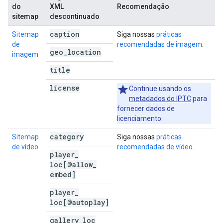
do
XML
Recomendação
sitemap
descontinuado
caption
Sitemap
Siga nossas
práticas
de
recomendadas de imagem
.
geo
_
location
imagem
title
license
Continue usando os
metadados do IPTC
para
fornecer dados de
licenciamento.
category
Sitemap
Siga nossas
práticas
de vídeo
recomendadas de vídeo
.
player
_
loc[@allow
_
embed]
player
_
loc[@autoplay]
gallery
_
loc