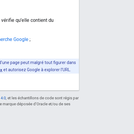
érifie qu'elle contient du
cherche Google
;
L d'une page peut malgré tout figurer dans
ex
et autorisez Google à explorer l'URL.
 4.0
, et les échantillons de code sont régis par
une marque déposée d'Oracle et/ou de ses