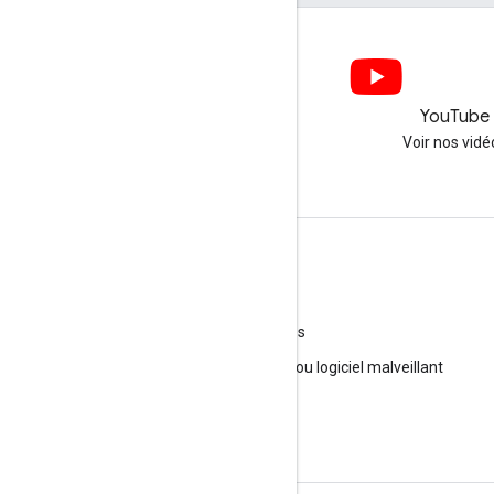
LinkedIn
YouTube
Nous suivre sur LinkedIn
Voir nos vidé
Obtenir de l'aide
Accéder au forum d'aide
Envoyer une question aux permanences
Signaler comme spam, hameçonnage ou logiciel malveillant
Plus de ressources d'assistance