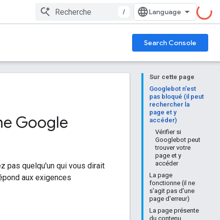
/
Search Console
Sur cette page
Googlebot n'est
pas bloqué (il peut
rechercher la
page et y
che Google
accéder)
Vérifier si
Googlebot peut
trouver votre
page et y
accéder
z pas quelqu'un qui vous dirait
La page
 répond aux exigences
fonctionne (il ne
s'agit pas d'une
page d'erreur)
La page présente
du contenu