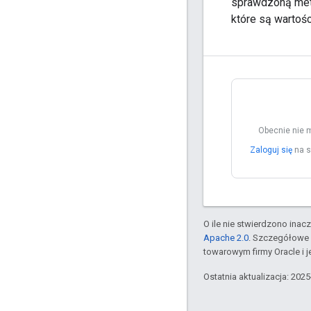
sprawdzoną meto
które są wartoś
Obecnie nie 
Zaloguj się
na s
O ile nie stwierdzono inacze
Apache 2.0
. Szczegółowe 
towarowym firmy Oracle i 
Ostatnia aktualizacja: 202