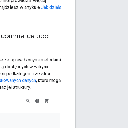
 do niej prowadzą. Więcej
najdziesz w artykule
Jak działa
 e-commerce pod
dnie ze sprawdzonymi metodami
cą dostępnych w witrynie
ron podkategorii i ze stron
dkowanych danych
, które mogą
z jej struktury.