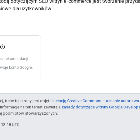
dą dotyczącym SEO witryn e-commerce jest tworzenie przydatny
ciowe dla użytkowników.
ma rekomendacji.
woje konto Google.
j, treść tej strony jest objęta
licencją Creative Commons – uznanie autorstwa 
informacje na ten temat zawierają
zasady dotyczące witryny Google Develop
jej podmiotów stowarzyszonych.
5-12-18 UTC.