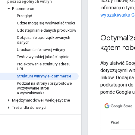
liczby linków, kt
poszczególnych witryn
informacji o ty
E-commerce
wyszukiwarka G
Przegląd
Gdzie mogą się wyświetlać treści
Udostępnianie danych produktów
Optymaliz
Dołączanie uporządkowanych
danych
kątem rob
Uruchamianie nowej witryny
Twórz wysokiej jakości opinie
Aby ułatwić Goo
Projektowanie struktury adresu
URL
dotyczącymi wit
Struktura witryny e-commerce
linków. Dodaj na 
Podział na strony i przyrostowe
podkategorii do
wczytywanie stron
pomóc Google ust
a wyszukiwarka
Międzynarodowe i wielojęzyczne
Treści dla dorosłych