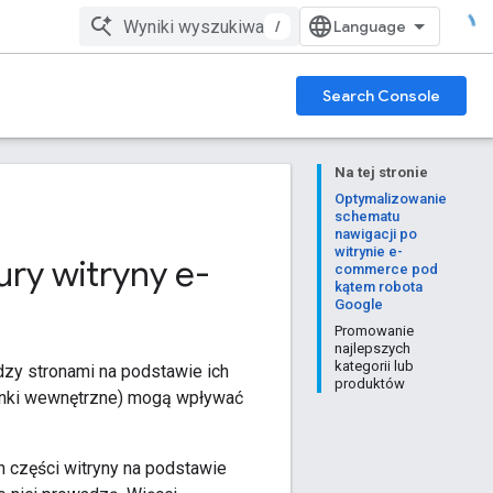
/
Search Console
Na tej stronie
Optymalizowanie
schematu
nawigacji po
witrynie e-
ury witryny e-
commerce pod
kątem robota
Google
Promowanie
najlepszych
kategorii lub
ędzy stronami na podstawie ich
produktów
i linki wewnętrzne) mogą wpływać
 części witryny na podstawie