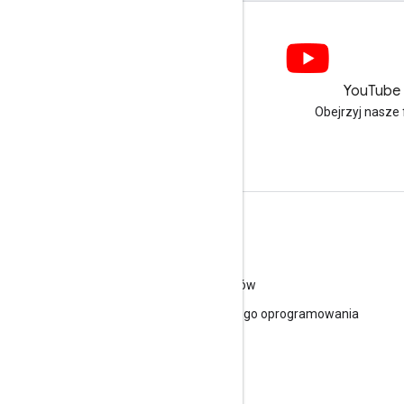
LinkedIn
YouTube
Dołącz do nas na LinkedIn
Obejrzyj nasze 
Skorzystaj z pomocy
Otwórz Forum pomocy
Prześlij pytanie do naszych konsultantów
Zgłaszanie spamu, phishingu i złośliwego oprogramowania
Gdzie jeszcze można uzyskać pomoc