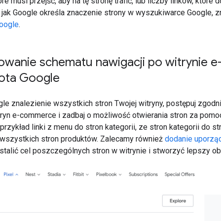
óre musi przejść, aby na tę stronę trafić, lub liczby linków, które
m, jak Google określa znaczenie strony w wyszukiwarce Google, z
oogle
.
owanie schematu nawigacji po witrynie
ota Google
gle znalezienie wszystkich stron Twojej witryny, postępuj zgo
ryn e-commerce i zadbaj o możliwość otwierania stron za pomo
przykład linki z menu do stron kategorii, ze stron kategorii do st
 wszystkich stron produktów. Zalecamy również
dodanie uporzą
alić cel poszczególnych stron w witrynie i stworzyć lepszy obra