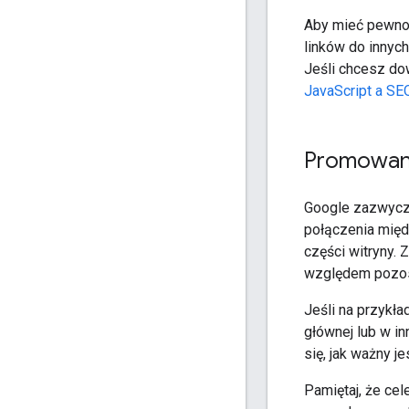
Aby mieć pewnoś
linków do innyc
Jeśli chcesz dow
JavaScript a SE
Promowani
Google zazwyczaj
połączenia międ
części witryny. 
względem pozost
Jeśli na przykła
głównej lub w in
się, jak ważny je
Pamiętaj, że ce