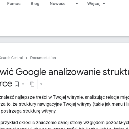
Pomoc
Blog
Nowości
Więcej
Search Central
Documentation
twić Google analizowanie strukt
rce
bookmark_border
naleźć najlepsze treści w Twojej witrynie, analizując relacje mi
a to, że struktury nawigacyjne Twojej witryny (takie jak menu 
 postrzega strukturę witryny.
przykład określić znaczenie danej strony względem pozostałych