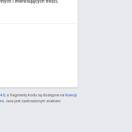
ch i interesujących treści,
4.0
, a fragmenty kodu są dostępne na
licencji
ers
. Java jest zastrzeżonym znakiem