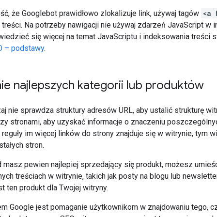
ć, że Googlebot prawidłowo zlokalizuje link, używaj tagów
<a 
h treści. Na potrzeby nawigacji nie używaj zdarzeń JavaScript 
iedzieć się więcej na temat JavaScriptu i indeksowania treści st
O – podstawy
.
e najlepszych kategorii lub produktów
 nie sprawdza struktury adresów URL, aby ustalić strukturę witr
zy stronami, aby uzyskać informacje o znaczeniu poszczególn
Z reguły im więcej linków do strony znajduje się w witrynie, tym w
ałych stron.
d masz pewien najlepiej sprzedający się produkt, możesz umieści
nych treściach w witrynie, takich jak posty na blogu lub newslet
st ten produkt dla Twojej witryny.
lem Google jest pomaganie użytkownikom w znajdowaniu tego, c