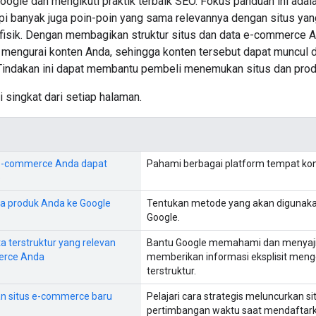
oogle dan mengikuti praktik terbaik SEO. Fokus panduan ini adal
pi banyak juga poin-poin yang sama relevannya dengan situs y
o fisik. Dengan membagikan struktur situs dan data e-commerce 
engurai konten Anda, sehingga konten tersebut dapat muncul d
 Tindakan ini dapat membantu pembeli menemukan situs dan prod
i singkat dari setiap halaman.
e-commerce Anda dapat
Pahami berbagai platform tempat ko
e
a produk Anda ke Google
Tentukan metode yang akan digunak
Google.
 terstruktur yang relevan
Bantu Google memahami dan menyaji
erce Anda
memberikan informasi eksplisit men
terstruktur.
n situs e-commerce baru
Pelajari cara strategis meluncurkan
pertimbangan waktu saat mendaftarka