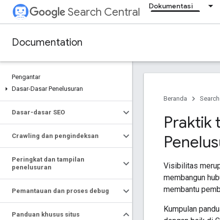
Dokumentasi
Search Central
Documentation
Pengantar
Dasar-Dasar Penelusuran
Beranda
Search
Dasar-dasar SEO
Praktik
Crawling dan pengindeksan
Penelus
Peringkat dan tampilan
Visibilitas mer
penelusuran
membangun hubun
membantu pembel
Pemantauan dan proses debug
Kumpulan pandua
Panduan khusus situs