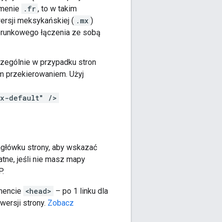
domenie
.fr
, to w takim
rsji meksykańskiej (
.mx
)
runkowego łączenia ze sobą
zególnie w przypadku stron
m przekierowaniem. Użyj
"x-default" />
główku strony, aby wskazać
atne, jeśli nie masz mapy
P.
mencie
<head>
– po 1 linku dla
wersji strony.
Zobacz