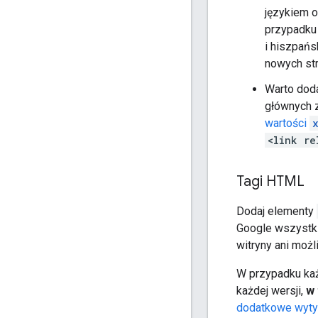
językiem o
przypadku
i hiszpańsk
nowych str
Warto dod
głównych z
wartości
<link re
Tagi HTML
Dodaj elementy
Google wszystkie
witryny ani moż
W przypadku każ
każdej wersji,
w 
dodatkowe wyt