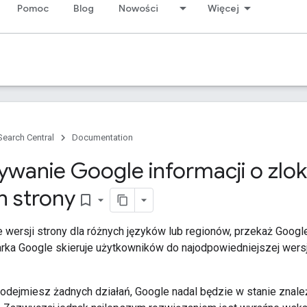
Pomoc
Blog
Nowości
Więcej
Search Central
Documentation
ywanie Google informacji o zlo
h strony
bookmark_border
 wersji strony dla różnych języków lub regionów, przekaż Google
ka Google skieruje użytkowników do najodpowiedniejszej wersji
 podejmiesz żadnych działań, Google nadal będzie w stanie znale