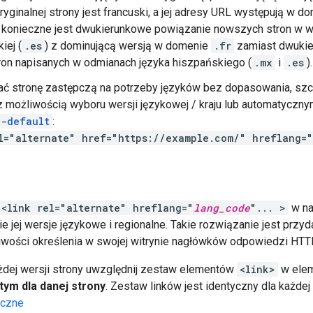
ryginalnej strony jest francuski, a jej adresy URL występują w 
 konieczne jest dwukierunkowe powiązanie nowszych stron w we
iej (
.es
) z dominującą wersją w domenie
.fr
zamiast dwukie
on napisanych w odmianach języka hiszpańskiego (
.mx
i
.es
).
ać stronę zastępczą na potrzeby języków bez dopasowania, szc
 możliwością wyboru wersji językowej / kraju lub automatyczny
x-default
:
l="alternate" href="https://example.com/" hreflang=
<link rel="alternate" hreflang="
lang_code
"... >
w na
 jej wersje językowe i regionalne. Takie rozwiązanie jest przyd
liwości określenia w swojej witrynie nagłówków odpowiedzi HTT
dej wersji strony uwzględnij zestaw elementów
<link>
w ele
tym dla danej strony
. Zestaw linków jest identyczny dla każdej 
yczne