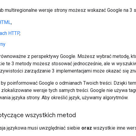
ub multiregionalne wersje strony możesz wskazać Google na 3 
 HTML
,
ach HTTP
,
yny
równoważne z perspektywy Google. Możesz wybrać metodę, która
kie te 3 metody możesz stosować jednocześnie, ale w wyszukiw
czywistości zarządzanie 3 implementacjami może okazać się znac
, by poinformować Google o odmianach Twoich treści. Dzięki te
ą zlokalizowane wersje tych samych treści. Google nie używa ta
ania języka strony. Aby określić język, używamy algorytmów.
tyczące wszystkich metod
sja językowa musi uwzględniać siebie
oraz
wszystkie inne wers