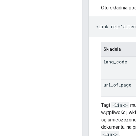
Oto składnia p
<link rel="alter
Składnia
lang
_
code
url
_
of
_
page
Tagi
<link>
mu
wątpliwości, wk
są umieszczon
dokumentu; na pr
<link>
.