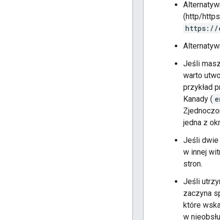
Alternaty
(http/https
https://
Alternatyw
Jeśli masz
warto utwo
przykład p
Kanady (
e
Zjednoczon
jedna z ok
Jeśli dwie
w innej wi
stron.
Jeśli utr
zaczyna sp
które wska
w nieobsłu