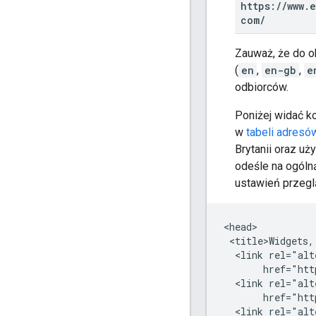
https:
/
/
www
.
e
com
/
Zauważ, że do o
(
en
,
en-gb
,
e
odbiorców.
Poniżej widać k
w
tabeli adresó
Brytanii oraz u
odeśle na ogóln
ustawień przegl
<head>

 <title>Widgets,
  <link rel="alt
       href="htt
  <link rel="alt
       href="htt
  <link rel="alt