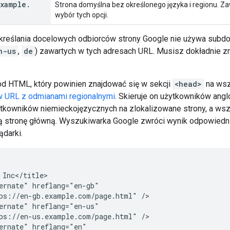
xample
.
Strona domyślna bez określonego języka i regionu. Za
wybór tych opcji.
kreślania docelowych odbiorców strony Google nie używa subd
n-us
,
de
) zawartych w tych adresach URL. Musisz dokładnie
od HTML, który powinien znajdować się w sekcji
<head>
na wsz
w URL z odmianami regionalnymi
. Skieruje on użytkowników angl
żytkowników niemieckojęzycznych na zlokalizowane strony, a ws
ą stronę główną. Wyszukiwarka Google zwróci wynik odpowiedni
ądarki.
 Inc</title>

ernate" hreflang="en-gb"

ps://en-gb.example.com/page.html" />

ernate" hreflang="en-us"

ps://en-us.example.com/page.html" />

ernate" hreflang="en"
