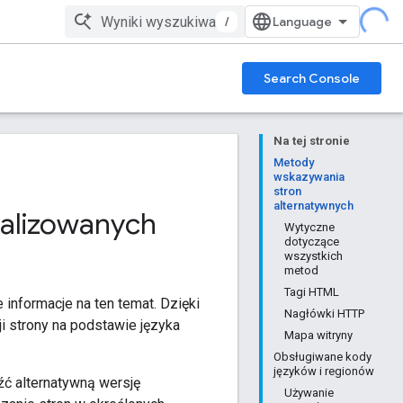
/
Search Console
Na tej stronie
Metody
wskazywania
stron
alternatywnych
kalizowanych
Wytyczne
dotyczące
wszystkich
metod
Tagi HTML
 informacje na ten temat. Dzięki
Nagłówki HTTP
 strony na podstawie języka
Mapa witryny
Obsługiwane kody
języków i regionów
źć alternatywną wersję
Używanie