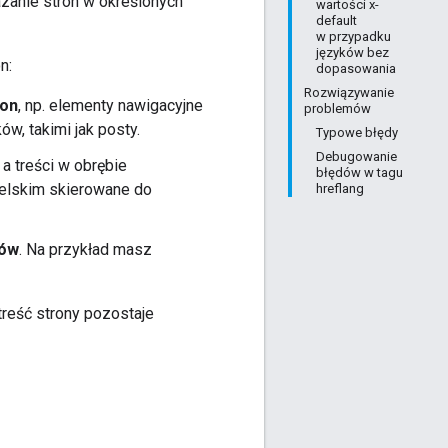
zanie stron w określonych
wartości x-
default
w przypadku
języków bez
n:
dopasowania
Rozwiązywanie
lon
, np. elementy nawigacyjne
problemów
ów, takimi jak posty.
Typowe błędy
Debugowanie
, a treści w obrębie
błędów w tagu
ielskim skierowane do
hreflang
ków
. Na przykład masz
treść strony pozostaje