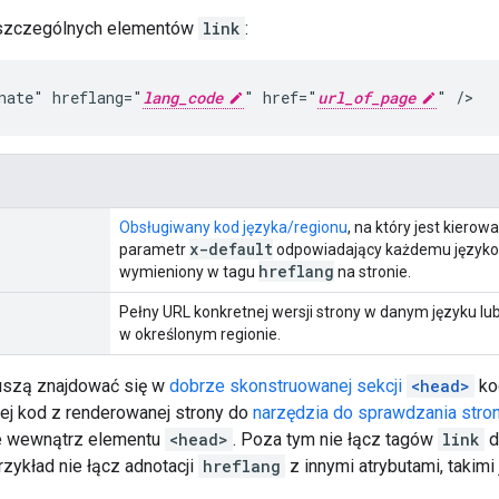
oszczególnych elementów
link
:
nate" hreflang="
lang_code
" href="
url_of_page
" />
Obsługiwany kod języka/regionu
, na który jest kierow
x-default
parametr
odpowiadający każdemu językowi
hreflang
wymieniony w tagu
na stronie.
Pełny URL konkretnej wersji strony w danym języku l
w określonym regionie.
szą znajdować się w
dobrze skonstruowanej sekcji
<head>
ko
lej kod z renderowanej strony do
narzędzia do sprawdzania str
e wewnątrz elementu
<head>
. Poza tym nie łącz tagów
link
d
zykład nie łącz adnotacji
hreflang
z innymi atrybutami, takimi