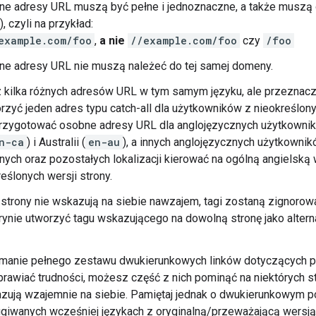
wne adresy URL muszą być pełne i jednoznaczne, a także musz
), czyli na przykład:
example.com/foo
,
a nie
//example.com/foo
czy
/foo
ne adresy URL nie muszą należeć do tej samej domeny.
 kilka różnych adresów URL w tym samym języku, ale przeznacz
rzyć jeden adres typu catch-all dla użytkowników z nieokreślony
rzygotować osobne adresy URL dla anglojęzycznych użytkowników
n-ca
) i Australii (
en-au
), a innych anglojęzycznych użytkownikó
ych oraz pozostałych lokalizacji kierować na ogólną angielską w
reślonych wersji strony.
 strony nie wskazują na siebie nawzajem, tagi zostaną zignorow
trynie utworzyć tagu wskazującego na dowolną stronę jako alter
zymanie pełnego zestawu dwukierunkowych linków dotyczących 
rawiać trudności, możesz część z nich pominąć na niektórych st
zują wzajemnie na siebie. Pamiętaj jednak o dwukierunkowym p
giwanych wcześniej językach z oryginalną/przeważającą wersją 