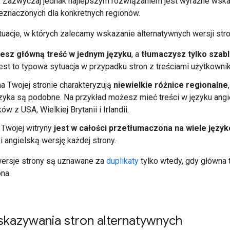
. Zazwyczaj jednak najlepszym rozwiązaniem jest wyraźne wska
zeznaczonych dla konkretnych regionów.
uacje, w których zalecamy wskazanie alternatywnych wersji stro
esz główną treść w jednym języku
, a
tłumaczysz tylko szab
Jest to typowa sytuacja w przypadku stron z treściami użytkownik
na Twojej stronie charakteryzują
niewielkie różnice regionalne
zyka są podobne. Na przykład możesz mieć treści w języku ang
w z USA, Wielkiej Brytanii i Irlandii.
Twojej witryny
jest w całości przetłumaczona na wiele języ
i angielską wersję każdej strony.
ersje strony są uznawane za
duplikaty
tylko wtedy, gdy główna 
na.
kazywania stron alternatywnych