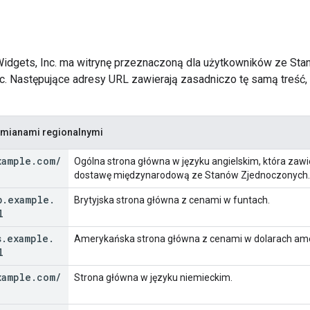
idgets, Inc. ma witrynę przeznaczoną dla użytkowników ze Sta
iec. Następujące adresy URL zawierają zasadniczo tę samą treść,
dmianami regionalnymi
xample
.
com
/
Ogólna strona główna w języku angielskim, która zawi
dostawę międzynarodową ze Stanów Zjednoczonych.
b
.
example
.
Brytyjska strona główna z cenami w funtach.
l
s
.
example
.
Amerykańska strona główna z cenami w dolarach ame
l
xample
.
com
/
Strona główna w języku niemieckim.