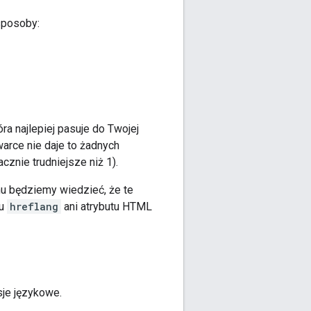
sposoby:
 najlepiej pasuje do Twojej
arce nie daje to żadnych
znie trudniejsze niż 1).
mu będziemy wiedzieć, że te
gu
hreflang
ani atrybutu HTML
je językowe.