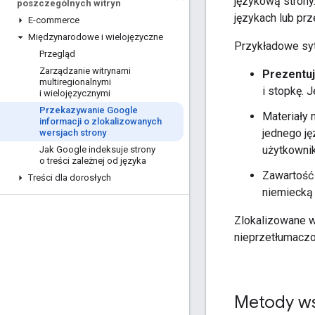
językową strony
poszczególnych witryn
językach lub pr
E-commerce
Międzynarodowe i wielojęzyczne
Przykładowe syt
Przegląd
Zarządzanie witrynami
Prezentuj
multiregionalnymi
i stopkę. 
i wielojęzycznymi
Przekazywanie Google
Materiały 
informacji o zlokalizowanych
jednego ję
wersjach strony
użytkownikó
Jak Google indeksuje strony
o treści zależnej od języka
Zawartość 
Treści dla dorosłych
niemiecką 
Zlokalizowane w
nieprzetłumaczo
Metody ws