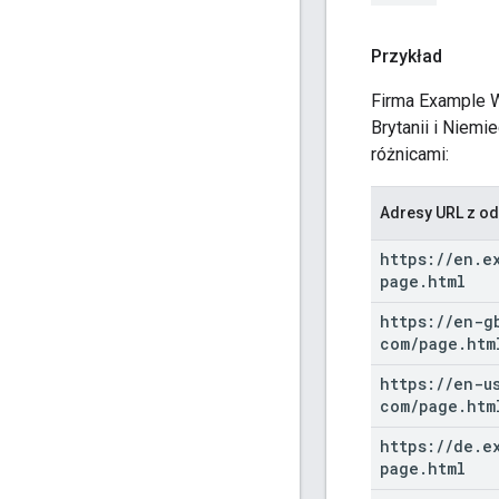
Przykład
Firma Example W
Brytanii i Niem
różnicami:
Adresy URL z o
https:
/
/
en
.
e
page
.
html
https:
/
/
en-g
com
/
page
.
htm
https:
/
/
en-u
com
/
page
.
htm
https:
/
/
de
.
e
page
.
html