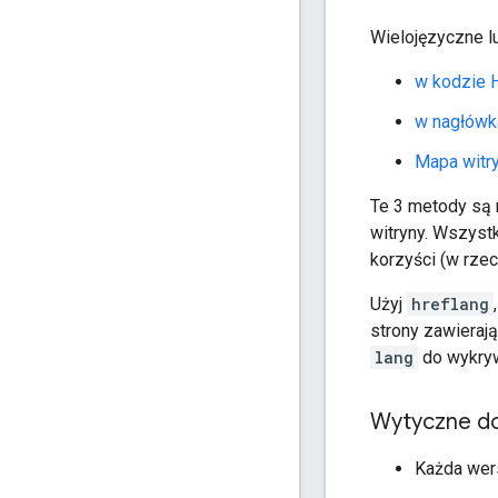
Wielojęzyczne l
w kodzie
w nagłówk
Mapa witr
Te 3 metody są 
witryny. Wszyst
korzyści (w rze
Użyj
hreflang
strony zawieraj
lang
do wykryw
Wytyczne do
Każda wer