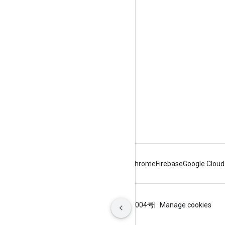
Google Developer Program
Google Developer Groups
Google Developer Experts
Accelerators
Google Cloud & NVIDIA
Android
Chrome
Firebase
Google Cloud
条款
隐私权政策
ICP证合字B2-20070004号
Manage cookies