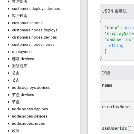
客户部署
customers
.
deploys
.
devices
JSON 表示法
客户设备
{
customers
.
nodes
"name"
: 
str
customers
.
nodes
.
deploys
"displayName
customers
.
nodes
.
devices
"sasUserIds"
customers
.
nodes
.
nodes
string
]
deployment
}
部署
.
devices
安装程序
字段
节点
节点
name
node
.
deploys
.
devices
节点
.
devices
节点
display
Name
node
.
nodes
.
deploys
node
.
nodes
.
devices
node
.
nodes
.
nodes
sas
User
Ids[]
政策