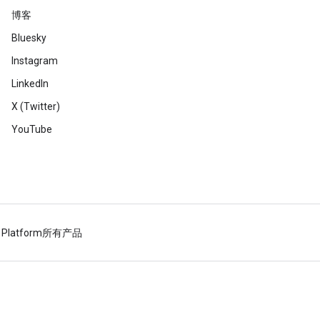
博客
Bluesky
Instagram
LinkedIn
X (Twitter)
YouTube
 Platform
所有产品