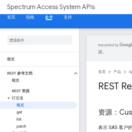
Spectrum Access System APIs
首页
指南
参考
支持
误。
概览
首页
产品
S
REST 参考文档
概览
REST Re
REST 资源
打交道
概览
资源：Cus
get
list
patch
表示 SAS 客户