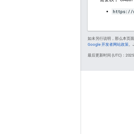
https://
如未另行说明，那么本页
Google 开发者网站政策
。
最后更新时间 (UTC)：2025-
互动
Google Developer Program
Google Developer Groups
Google Developer Experts
Accelerators
Google Cloud & NVIDIA