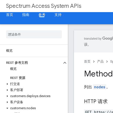
Spectrum Access System APIs
首页
指南
参考
支持
误。
概览
首页
产品
S
REST 参考文档
概览
Method
REST 资源
打交道
列出
nodes
。
客户部署
customers
.
deploys
.
devices
HTTP 请求
客户设备
customers
.
nodes
GET https://