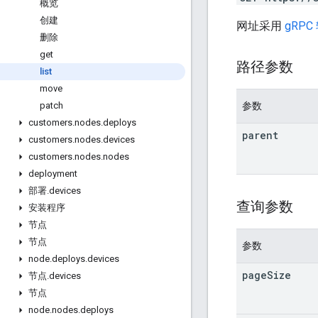
概览
创建
网址采用
gRPC
删除
get
路径参数
list
move
参数
patch
customers
.
nodes
.
deploys
parent
customers
.
nodes
.
devices
customers
.
nodes
.
nodes
deployment
部署
.
devices
查询参数
安装程序
节点
节点
参数
node
.
deploys
.
devices
page
Size
节点
.
devices
节点
node
.
nodes
.
deploys