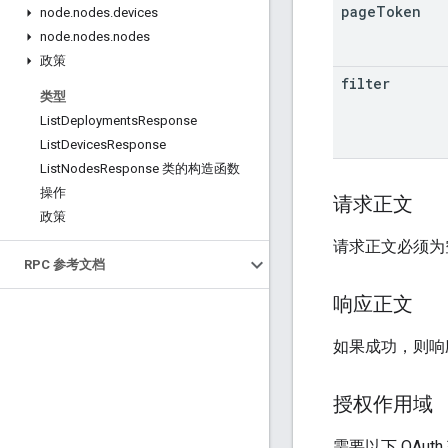
page
Token
node
.
nodes
.
devices
node
.
nodes
.
nodes
政策
filter
类型
List
Deployments
Response
List
Devices
Response
List
Nodes
Response 类的构造函数
操作
请求正文
政策
请求正文必须为
RPC 参考文档
响应正文
如果成功，则响
授权作用域
需要以下 OAut