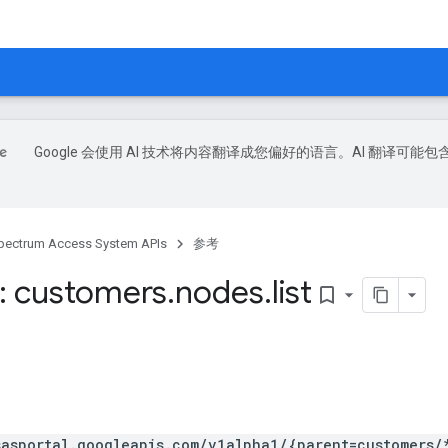
Google 会使用 AI 技术将内容翻译成您偏好的语言。AI 翻译可能包
pectrum Access System APIs
参考
: customers
.
nodes
.
list
bookmark_border
sasportal.googleapis.com/v1alpha1/{parent=customers/