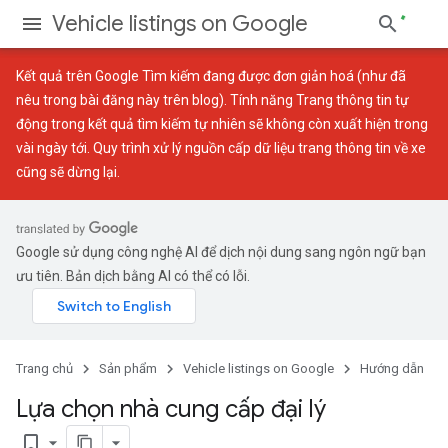
Vehicle listings on Google
Kết quả trên Google Tìm kiếm đang được đơn giản hoá (như đã
nêu trong
bài đăng này trên blog
). Tính năng Trang thông tin tự
động trong kết quả tìm kiếm tự nhiên sẽ không còn xuất hiện trong
vài ngày tới. Quy trình xử lý nguồn cấp dữ liệu trang thông tin về xe
cũng sẽ dừng lại.
Google sử dụng công nghệ AI để dịch nội dung sang ngôn ngữ bạn
ưu tiên. Bản dịch bằng AI có thể có lỗi.
Trang chủ
Sản phẩm
Vehicle listings on Google
Hướng dẫn
Lựa chọn nhà cung cấp đại lý
bookmark_border