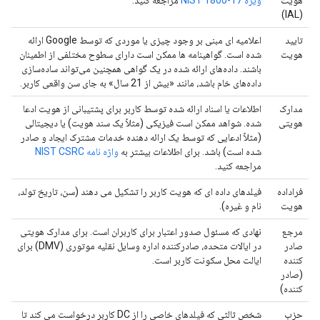
هویت
ویژه NIST 1800-17
مراجعه کنید.
(IAL)
تایید
اعلامیه ای مبنی بر وجود چیزی یا موردی که توسط Google ارائه
هویت
شده است. گواهینامه ها ممکن است دارای سطوح مختلفی از اطمینان
باشند. داده‌های ارائه شده در یک گواهی همچنین می‌تواند ساده‌سازی
داده‌های خام باشد، مانند «بیش از 21 سال» به جای سن واقعی کاربر.
مدارک
اطلاعات یا اسناد ارائه شده توسط کاربر برای پشتیبانی از هویت ادعا
هویتی
شده. شواهد ممکن است فیزیکی (مثلاً یک سند هویت) یا دیجیتالی
(مثلاً ادعایی که توسط یک ارائه دهنده خدمات مشترک ایجاد و صادر
شده است) باشد. برای اطلاعات بیشتر به
واژه نامه NIST CSRC
مراجعه کنید.
فراداده
فیلدهای داده ای که هویت کاربر را تشکیل می دهند (سن، تاریخ تولد،
هویت
نام و غیره).
مرجع
نهادی که مسئول صدور اعتبار برای کاربران است. برای مدارک هویتی
صادر
در ایالات متحده، صادرکننده اداره وسایل نقلیه موتوری (DMV) برای
کننده
ایالت محل سکونت کاربر است.
(صادر
کننده)
حزب
شخص ثالثی که فیلدهای خاصی را از DC کاربر درخواست می کند تا