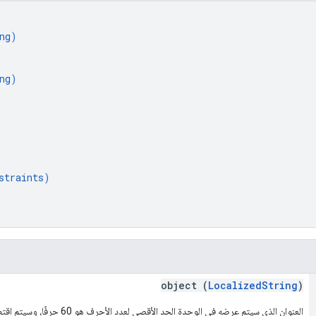
ng
)
ng
)
straints
)
object (
LocalizedString
)
العنوان الذي سيتم عرضه في الوحدة الحد الأقصى لعدد الأحرف هو 60 حرفًا، وسيتم اقتطاع السلاسل الأطول من ذلك.