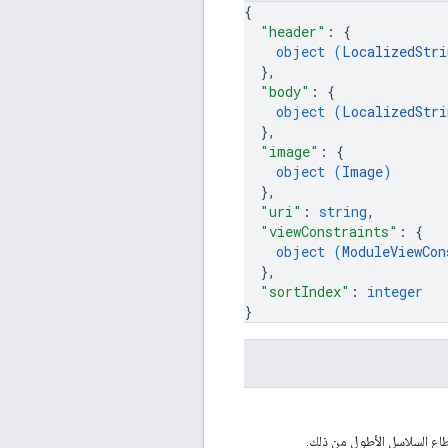
{
"header"
: 
{
object (
LocalizedStri
}
,
"body"
: 
{
object (
LocalizedStri
}
,
"image"
: 
{
object (
Image
)
}
,
"uri"
: 
string
,
"viewConstraints"
: 
{
object (
ModuleViewCon
}
,
"sortIndex"
: 
integer
}