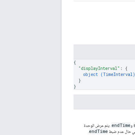
{
"displayInterval"
: 
{
object (
TimeInterval
}
}
endTime
و
. يتم عرض الوحدة
endTime
في حال عدم ضبط
.