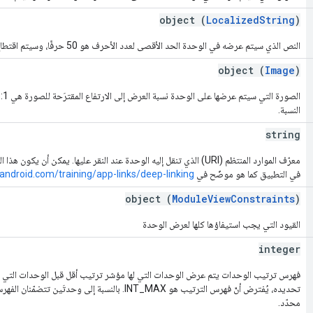
object (
LocalizedString
)
النص الذي سيتم عرضه في الوحدة الحد الأقصى لعدد الأحرف هو 50 حرفًا، وسيتم اقتطاع السلاسل الأطول من ذلك.
object (
Image
)
النسبة.
string
معرّف الموارد المنتظم (URI) الذي تنقل إليه الوحدة عند النقر عليها. يمكن أن 
في التطبيق كما هو موضّح في
.android.com/training/app-links/deep-linking
object (
ModuleViewConstraints
)
القيود التي يجب استيفاؤها كلها لعرض الوحدة
integer
فهرس ترتيب الوحدات يتم عرض الوحدات التي لها مؤشر ترتيب أقل قبل الوحدات التي لها
تحديده، يُفترض أنّ فهرس الترتيب هو INT_MAX. بالنسبة إلى 
محدّد.