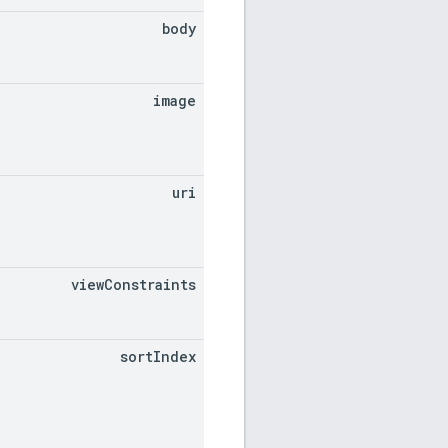
body
image
uri
view
Constraints
sort
Index