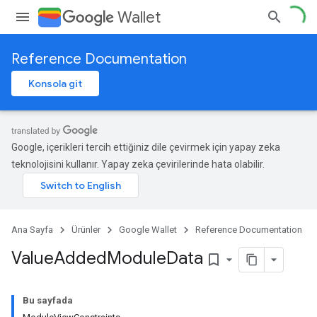
Wallet
Reference Documentation
Konsola git
Google, içerikleri tercih ettiğiniz dile çevirmek için yapay zeka
teknolojisini kullanır. Yapay zeka çevirilerinde hata olabilir.
Ana Sayfa
Ürünler
Google Wallet
Reference Documentation
Value
Added
Module
Data
bookmark_border
Bu sayfada