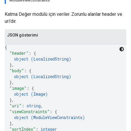
ModuleViewConstraints
Katma Değer modülü için veriler. Zorunlu alanlar header ve
uri'dir.
JSON gösterimi
{
"header"
: 
{
object (
LocalizedString
)
}
,
"body"
: 
{
object (
LocalizedString
)
}
,
"image"
: 
{
object (
Image
)
}
,
"uri"
: 
string
,
"viewConstraints"
: 
{
object (
ModuleViewConstraints
)
}
,
"sortIndex"
: 
integer