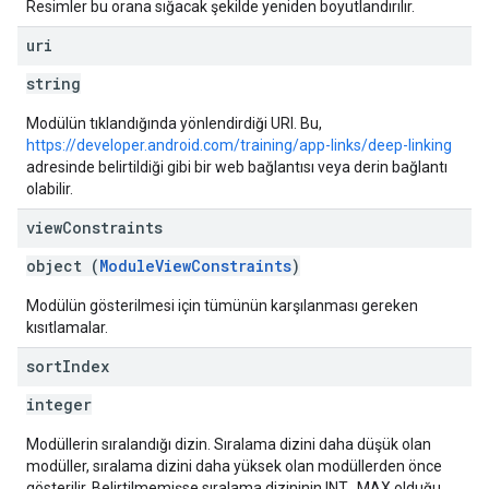
Resimler bu orana sığacak şekilde yeniden boyutlandırılır.
uri
string
Modülün tıklandığında yönlendirdiği URI. Bu,
https://developer.android.com/training/app-links/deep-linking
adresinde belirtildiği gibi bir web bağlantısı veya derin bağlantı
olabilir.
view
Constraints
object (
ModuleViewConstraints
)
Modülün gösterilmesi için tümünün karşılanması gereken
kısıtlamalar.
sort
Index
integer
Modüllerin sıralandığı dizin. Sıralama dizini daha düşük olan
modüller, sıralama dizini daha yüksek olan modüllerden önce
gösterilir. Belirtilmemişse sıralama dizininin INT_MAX olduğu