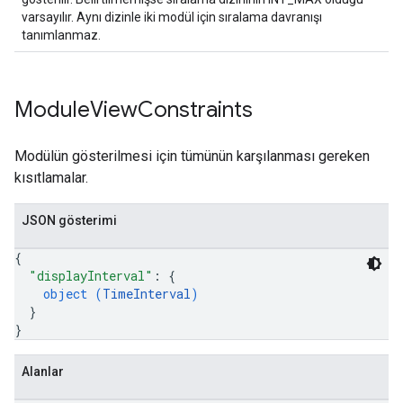
varsayılır. Aynı dizinle iki modül için sıralama davranışı
tanımlanmaz.
Module
View
Constraints
Modülün gösterilmesi için tümünün karşılanması gereken
kısıtlamalar.
JSON gösterimi
{
"displayInterval"
: 
{
object (
TimeInterval
)
}
}
Alanlar