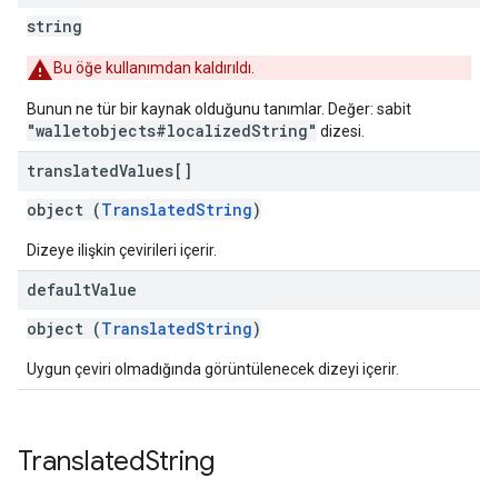
string
Bu öğe kullanımdan kaldırıldı.
Bunun ne tür bir kaynak olduğunu tanımlar. Değer: sabit
"walletobjects#localizedString"
dizesi.
translated
Values[]
object (
TranslatedString
)
Dizeye ilişkin çevirileri içerir.
default
Value
object (
TranslatedString
)
Uygun çeviri olmadığında görüntülenecek dizeyi içerir.
Translated
String