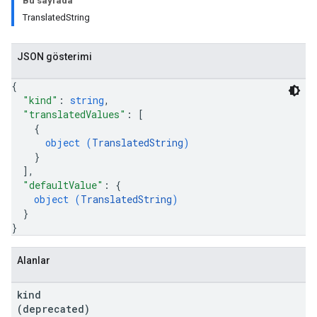
Bu sayfada
TranslatedString
JSON gösterimi
{
"kind"
: 
string
,
"translatedValues"
: 
[
{
object (
TranslatedString
)
}
]
,
"defaultValue"
: 
{
object (
TranslatedString
)
}
}
Alanlar
kind
(deprecated)