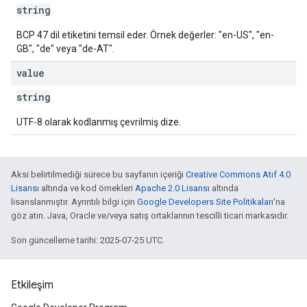
string
BCP 47 dil etiketini temsil eder. Örnek değerler: "en-US", "en-
GB", "de" veya "de-AT".
value
string
UTF-8 olarak kodlanmış çevrilmiş dize.
Aksi belirtilmediği sürece bu sayfanın içeriği
Creative Commons Atıf 4.0
Lisansı
altında ve kod örnekleri
Apache 2.0 Lisansı
altında
lisanslanmıştır. Ayrıntılı bilgi için
Google Developers Site Politikaları
'na
göz atın. Java, Oracle ve/veya satış ortaklarının tescilli ticari markasıdır.
Son güncelleme tarihi: 2025-07-25 UTC.
Etkileşim