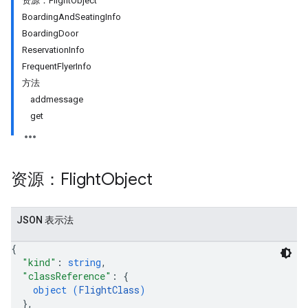
资源：FlightObject
BoardingAndSeatingInfo
BoardingDoor
ReservationInfo
FrequentFlyerInfo
方法
addmessage
get
资源：Flight
Object
JSON 表示法
{
"kind"
: 
string
,
"classReference"
: 
{
object (
FlightClass
)
}
,