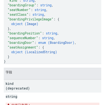
"kind"
: 
string
,
"boardingGroup"
: 
string
,
"seatNumber"
: 
string
,
"seatClass"
: 
string
,
"boardingPrivilegeImage"
: 
{
object (
Image
)
}
,
"boardingPosition"
: 
string
,
"sequenceNumber"
: 
string
,
"boardingDoor"
: 
enum (
BoardingDoor
)
,
"seatAssignment"
: 
{
object (
LocalizedString
)
}
}
字段
kind
(deprecated)
string