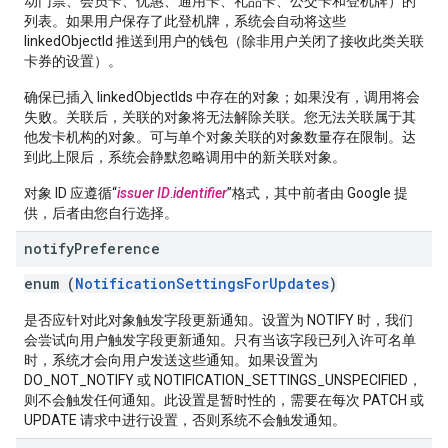
动门票、会员卡、优惠、通用卡、礼品卡、公交卡和登机牌）的
列表。如果用户保存了此登机牌，系统会自动将这些
linkedObjectId 推送到用户的钱包（除非用户关闭了接收此类关联
卡券的设置）。
确保已插入 linkedObjectIds 中存在的对象；如果没有，调用将会
失败。关联后，关联的对象将无法解除关联。您无法关联属于其
他发卡机构的对象。可与单个对象关联的对象数量存在限制。达
到此上限后，系统会静默忽略调用中的新关联对象。
对象 ID 应遵循“
issuer ID
.
identifier
”格式，其中前者由 Google 提
供，后者由您自行选择。
notify
Preference
enum (
NotificationSettingsForUpdates
)
是否应针对此对象触发字段更新通知。设置为 NOTIFY 时，我们
会尝试向用户触发字段更新通知。只有当该字段已列入许可名单
时，系统才会向用户发送这些通知。如果设置为
DO_NOT_NOTIFY 或 NOTIFICATION_SETTINGS_UNSPECIFIED，
则不会触发任何通知。此设置是暂时性的，需要在每次 PATCH 或
UPDATE 请求中进行设置，否则系统不会触发通知。