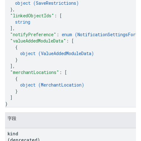
object (
SaveRestrictions
)
}
,
"linkedObjectIds"
: 
[
string
]
,
"notifyPreference"
: 
enum (
NotificationSettingsForUp
"valueAddedModuleData"
: 
[
{
object (
ValueAddedModuleData
)
}
]
,
"merchantLocations"
: 
[
{
object (
MerchantLocation
)
}
]
}
字段
kind
(deprecated)