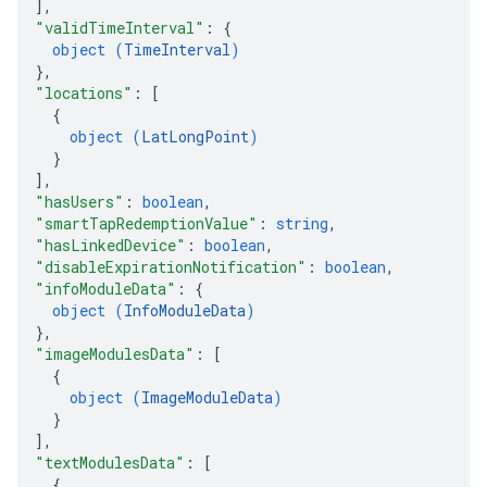
]
,
"validTimeInterval"
: 
{
object (
TimeInterval
)
}
,
"locations"
: 
[
{
object (
LatLongPoint
)
}
]
,
"hasUsers"
: 
boolean
,
"smartTapRedemptionValue"
: 
string
,
"hasLinkedDevice"
: 
boolean
,
"disableExpirationNotification"
: 
boolean
,
"infoModuleData"
: 
{
object (
InfoModuleData
)
}
,
"imageModulesData"
: 
[
{
object (
ImageModuleData
)
}
]
,
"textModulesData"
: 
[
{