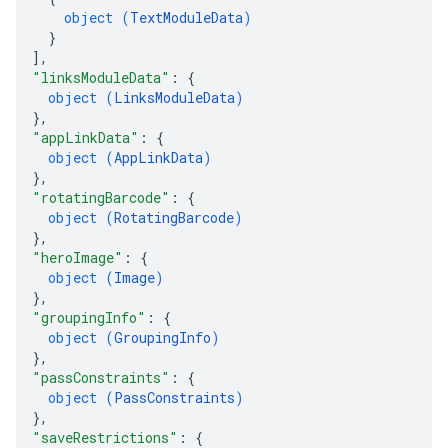
object (
TextModuleData
)
}
]
,
"linksModuleData"
: 
{
object (
LinksModuleData
)
}
,
"appLinkData"
: 
{
object (
AppLinkData
)
}
,
"rotatingBarcode"
: 
{
object (
RotatingBarcode
)
}
,
"heroImage"
: 
{
object (
Image
)
}
,
"groupingInfo"
: 
{
object (
GroupingInfo
)
}
,
"passConstraints"
: 
{
object (
PassConstraints
)
}
,
"saveRestrictions"
: 
{