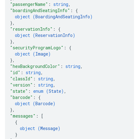
"passengerName"
: 
string
,
"boardingAndSeatingInfo"
: 
{
object (
BoardingAndSeatingInfo
)
}
,
"reservationInfo"
: 
{
object (
ReservationInfo
)
}
,
"securityProgramLogo"
: 
{
object (
Image
)
}
,
"hexBackgroundColor"
: 
string
,
"id"
: 
string
,
"classId"
: 
string
,
"version"
: 
string
,
"state"
: 
enum (
State
)
,
"barcode"
: 
{
object (
Barcode
)
}
,
"messages"
: 
[
{
object (
Message
)
}