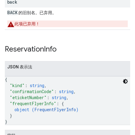
back
BACK
的旧别名。已弃用。
此项已弃用！
Reservation
Info
JSON 表示法
{
"kind"
: 
string
,
"confirmationCode"
: 
string
,
"eticketNumber"
: 
string
,
"frequentFlyerInfo"
: 
{
object (
FrequentFlyerInfo
)
}
}