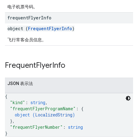
电子机票号码。
frequent
Flyer
Info
object (
FrequentFlyerInfo
)
飞行常客会员信息。
Frequent
Flyer
Info
JSON 表示法
{
"kind"
: 
string
,
"frequentFlyerProgramName"
: 
{
object (
LocalizedString
)
}
,
"frequentFlyerNumber"
: 
string
}