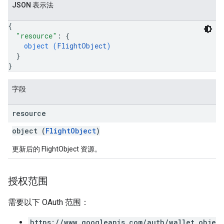
JSON 表示法
{
"resource"
: 
{
object (
FlightObject
)
}
}
字段
resource
object (
FlightObject
)
更新后的 FlightObject 资源。
授权范围
需要以下 OAuth 范围：
https://www.googleapis.com/auth/wallet_obje