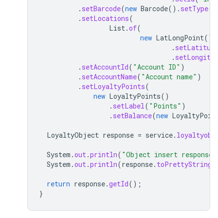
.
setBarcode
(
new
Barcode
().
setType
(
"
.
setLocations
(
List
.
of
(
new
LatLongPoint
()
.
setLatitud
.
setLongitu
.
setAccountId
(
"Account ID"
)
.
setAccountName
(
"Account name"
)
.
setLoyaltyPoints
(
new
LoyaltyPoints
()
.
setLabel
(
"Points"
)
.
setBalance
(
new
LoyaltyPoin
LoyaltyObject
response
=
service
.
loyaltyobj
System
.
out
.
println
(
"Object insert response"
System
.
out
.
println
(
response
.
toPrettyString
(
return
response
.
getId
();
}