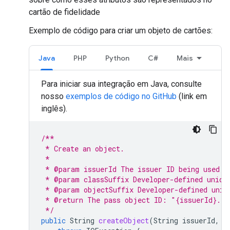
cartão de fidelidade
Exemplo de código para criar um objeto de cartões:
Java
PHP
Python
C#
Mais
Para iniciar sua integração em Java, consulte
nosso
exemplos de código no GitHub
(link em
inglês).
/**
 * Create an object.
 *
 * @param issuerId The issuer ID being used f
 * @param classSuffix Developer-defined uniqu
 * @param objectSuffix Developer-defined uniq
 * @return The pass object ID: "{issuerId}.{o
 */
public
String
createObject
(
String
issuerId
,
S