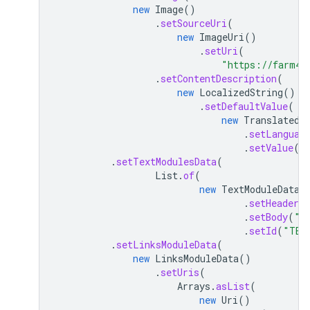
new
Image
()
.
setSourceUri
(
new
ImageUri
()
.
setUri
(
"https://farm4.
.
setContentDescription
(
new
LocalizedString
()
.
setDefaultValue
(
new
TranslatedS
.
setLanguag
.
setValue
(
"
.
setTextModulesData
(
List
.
of
(
new
TextModuleData
(
.
setHeader
(
.
setBody
(
"T
.
setId
(
"TEX
.
setLinksModuleData
(
new
LinksModuleData
()
.
setUris
(
Arrays
.
asList
(
new
Uri
()