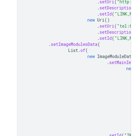
.
setUri
(
"http:/
.
setDescription
.
setId
(
"LINK_MO
new
Uri
()
.
setUri
(
"tel:65
.
setDescription
.
setId
(
"LINK_MO
.
setImageModulesData
(
List
.
of
(
new
ImageModuleData
.
setMainIma
new
.
setId
(
"IMA