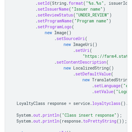
.
setId
(
String
.
format
(
"%s.%s"
,
issuerId
,
.
setIssuerName
(
"Issuer name"
)
.
setReviewStatus
(
"UNDER_REVIEW"
)
.
setProgramName
(
"Program name"
)
.
setProgramLogo
(
new
Image
()
.
setSourceUri
(
new
ImageUri
()
.
setUri
(
"https://farm4.stati
.
setContentDescription
(
new
LocalizedString
()
.
setDefaultValue
(
new
TranslatedString
.
setLanguage
(
"en
.
setValue
(
"Logo 
LoyaltyClass
response
=
service
.
loyaltyclass
().
i
System
.
out
.
println
(
"Class insert response"
);
System
.
out
.
println
(
response
.
toPrettyString
());