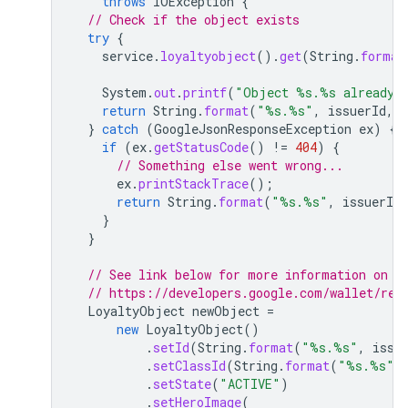
throws
IOException
{
// Check if the object exists
try
{
service
.
loyaltyobject
().
get
(
String
.
format
System
.
out
.
printf
(
"Object %s.%s already 
return
String
.
format
(
"%s.%s"
,
issuerId
,
}
catch
(
GoogleJsonResponseException
ex
)
{
if
(
ex
.
getStatusCode
()
!=
404
)
{
// Something else went wrong...
ex
.
printStackTrace
();
return
String
.
format
(
"%s.%s"
,
issuerId
,
}
}
// See link below for more information on r
// https://developers.google.com/wallet/ret
LoyaltyObject
newObject
=
new
LoyaltyObject
()
.
setId
(
String
.
format
(
"%s.%s"
,
issu
.
setClassId
(
String
.
format
(
"%s.%s"
,
.
setState
(
"ACTIVE"
)
.
setHeroImage
(