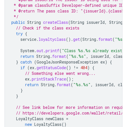
 * @param classSuffix Developer-defined unique ID 
 * @return The pass class ID: "{issuerId}.{classSu
 */
public
String
createClass
(
String
issuerId
,
String
// Check if the class exists
try
{
service
.
loyaltyclass
().
get
(
String
.
format
(
"%s.
System
.
out
.
printf
(
"Class %s.%s already exists
return
String
.
format
(
"%s.%s"
,
issuerId
,
classS
}
catch
(
GoogleJsonResponseException
ex
)
{
if
(
ex
.
getStatusCode
()
!=
404
)
{
// Something else went wrong...
ex
.
printStackTrace
();
return
String
.
format
(
"%s.%s"
,
issuerId
,
clas
}
}
// See link below for more information on requir
// https://developers.google.com/wallet/retail/l
LoyaltyClass
newClass
=
new
LoyaltyClass
()