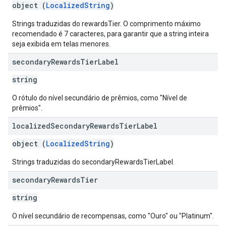
object (
LocalizedString
)
Strings traduzidas do rewardsTier. O comprimento máximo
recomendado é 7 caracteres, para garantir que a string inteira
seja exibida em telas menores.
secondary
Rewards
Tier
Label
string
O rótulo do nível secundário de prêmios, como "Nível de
prêmios".
localized
Secondary
Rewards
Tier
Label
object (
LocalizedString
)
Strings traduzidas do secondaryRewardsTierLabel.
secondary
Rewards
Tier
string
O nível secundário de recompensas, como "Ouro" ou "Platinum".