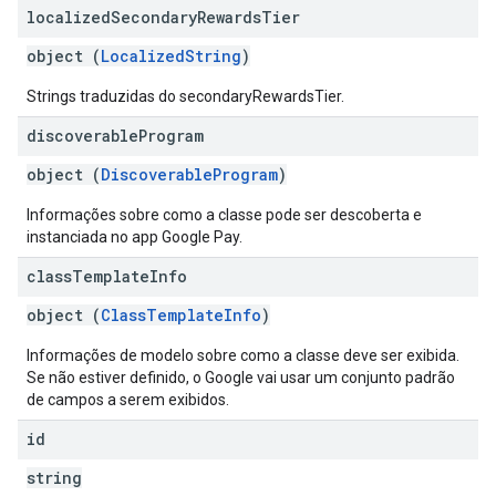
localized
Secondary
Rewards
Tier
object (
LocalizedString
)
Strings traduzidas do secondaryRewardsTier.
discoverable
Program
object (
DiscoverableProgram
)
Informações sobre como a classe pode ser descoberta e
instanciada no app Google Pay.
class
Template
Info
object (
ClassTemplateInfo
)
Informações de modelo sobre como a classe deve ser exibida.
Se não estiver definido, o Google vai usar um conjunto padrão
de campos a serem exibidos.
id
string