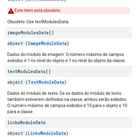
Este item está obsoleto.
Obsoleto. Use textModulesData.
image
Modules
Data[]
object (
ImageModuleData
)
Dados do módulo de imagem. O número máximo de campos
exibidos é 1 no nível do objeto e 1 no nível do objeto da classe.
text
Modules
Data[]
object (
TextModuleData
)
Dados do módulo de texto. Se os dados do módulo de texto
também estiverem definidos na classe, ambos serão exibidos.
O número máximo de campos exibidos é 10 para o objeto e 10
para a classe.
links
Module
Data
object (
LinksModuleData
)