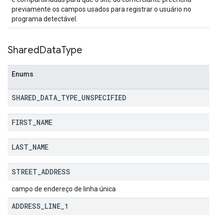
previamente os campos usados para registrar o usuário no
programa detectável.
Shared
Data
Type
Enums
SHARED
_
DATA
_
TYPE
_
UNSPECIFIED
FIRST
_
NAME
LAST
_
NAME
STREET
_
ADDRESS
campo de endereço de linha única
ADDRESS
_
LINE
_
1