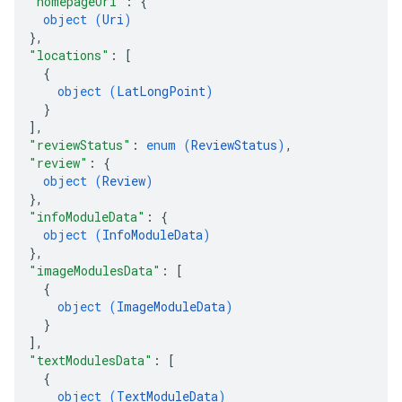
"homepageUri"
: 
{
object (
Uri
)
}
,
"locations"
: 
[
{
object (
LatLongPoint
)
}
]
,
"reviewStatus"
: 
enum (
ReviewStatus
)
,
"review"
: 
{
object (
Review
)
}
,
"infoModuleData"
: 
{
object (
InfoModuleData
)
}
,
"imageModulesData"
: 
[
{
object (
ImageModuleData
)
}
]
,
"textModulesData"
: 
[
{
object (
TextModuleData
)