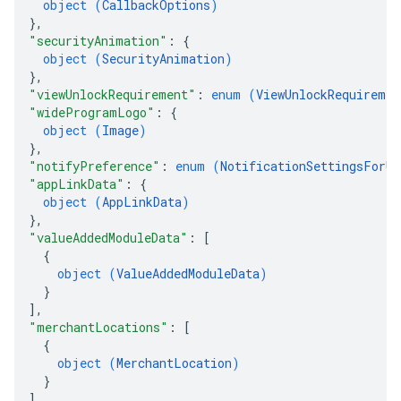
object (
CallbackOptions
)
}
,
"securityAnimation"
: 
{
object (
SecurityAnimation
)
}
,
"viewUnlockRequirement"
: 
enum (
ViewUnlockRequiremen
"wideProgramLogo"
: 
{
object (
Image
)
}
,
"notifyPreference"
: 
enum (
NotificationSettingsForUp
"appLinkData"
: 
{
object (
AppLinkData
)
}
,
"valueAddedModuleData"
: 
[
{
object (
ValueAddedModuleData
)
}
]
,
"merchantLocations"
: 
[
{
object (
MerchantLocation
)
}
]