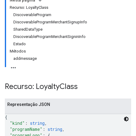
Nesta página
Recurso: LoyaltyClass
DiscoverableProgram
DiscoverableProgramMerchantSignupInfo
SharedDataType
DiscoverableProgramMerchantSigninInfo
Estado
Métodos
addmessage
Recurso: Loyalty
Class
Representação JSON
{
"kind"
: 
string
,
"programName"
: 
string
,
"programLogo"
: 
{