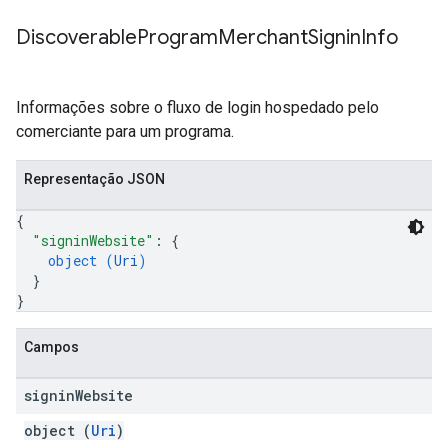
Discoverable
Program
Merchant
Signin
Info
Informações sobre o fluxo de login hospedado pelo
comerciante para um programa.
Representação JSON
{
"signinWebsite"
: 
{
object (
Uri
)
}
}
Campos
signin
Website
object (
Uri
)