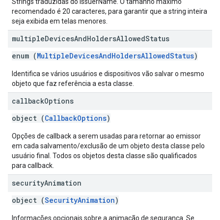
Strings traduzidas do issuerName. O tamanho máximo
recomendado é 20 caracteres, para garantir que a string inteira
seja exibida em telas menores.
multiple
Devices
And
Holders
Allowed
Status
enum (
MultipleDevicesAndHoldersAllowedStatus
)
Identifica se vários usuários e dispositivos vão salvar o mesmo
objeto que faz referência a esta classe.
callback
Options
object (
CallbackOptions
)
Opções de callback a serem usadas para retornar ao emissor
em cada salvamento/exclusão de um objeto desta classe pelo
usuário final. Todos os objetos desta classe são qualificados
para callback.
security
Animation
object (
SecurityAnimation
)
Informações opcionais sobre a animação de segurança. Se