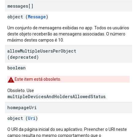
messages[]
object (
Message
)
Um conjunto de mensagens exibidas no app. Todos os usuários
deste objeto receberão as mensagens associadas. O número
máximo destes campos é 10.
allow
Multiple
Users
Per
Object
(deprecated)
boolean
Este item está obsoleto.
Obsoleto. Use
multipleDevicesAndHoldersAllowedStatus
.
homepage
Uri
object (
Uri
)
O URI da página inicial do seu aplicativo. Preencher o URI neste
campo resulta no mesmo comportamento que o