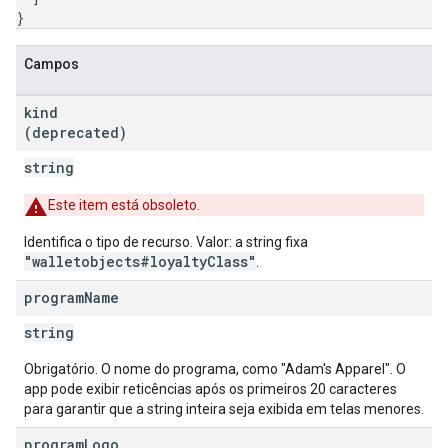
}
Campos
kind
(deprecated)
string
Este item está obsoleto.
Identifica o tipo de recurso. Valor: a string fixa
"walletobjects#loyaltyClass"
.
program
Name
string
Obrigatório. O nome do programa, como "Adam's Apparel". O
app pode exibir reticências após os primeiros 20 caracteres
para garantir que a string inteira seja exibida em telas menores.
program
Logo