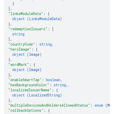
}
]
,
"linksModuleData"
: 
{
object (
LinksModuleData
)
}
,
"redemptionIssuers"
: 
[
string
]
,
"countryCode"
: 
string
,
"heroImage"
: 
{
object (
Image
)
}
,
"wordMark"
: 
{
object (
Image
)
}
,
"enableSmartTap"
: 
boolean
,
"hexBackgroundColor"
: 
string
,
"localizedIssuerName"
: 
{
object (
LocalizedString
)
}
,
"multipleDevicesAndHoldersAllowedStatus"
: 
enum (
Mul
"callbackOptions"
: 
{