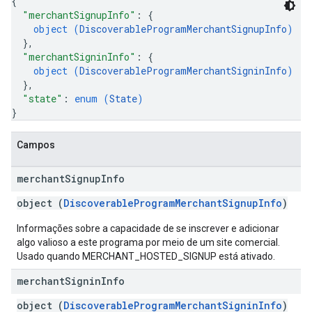
{
"merchantSignupInfo"
: 
{
object (
DiscoverableProgramMerchantSignupInfo
)
}
,
"merchantSigninInfo"
: 
{
object (
DiscoverableProgramMerchantSigninInfo
)
}
,
"state"
: 
enum (
State
)
}
Campos
merchant
Signup
Info
object (
DiscoverableProgramMerchantSignupInfo
)
Informações sobre a capacidade de se inscrever e adicionar
algo valioso a este programa por meio de um site comercial.
Usado quando MERCHANT_HOSTED_SIGNUP está ativado.
merchant
Signin
Info
object (
DiscoverableProgramMerchantSigninInfo
)