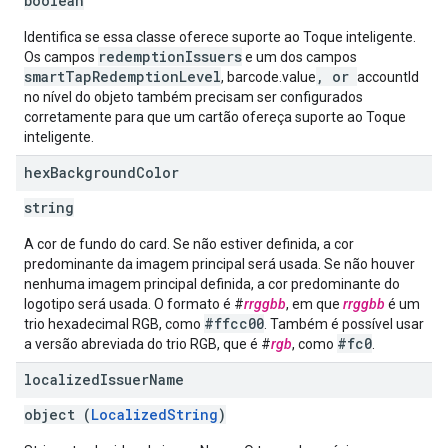
boolean
Identifica se essa classe oferece suporte ao Toque inteligente.
redemptionIssuers
Os campos
e um dos campos
smartTapRedemptionLevel
, or
, barcode.value
accountId
no nível do objeto também precisam ser configurados
corretamente para que um cartão ofereça suporte ao Toque
inteligente.
hex
Background
Color
string
A cor de fundo do card. Se não estiver definida, a cor
predominante da imagem principal será usada. Se não houver
nenhuma imagem principal definida, a cor predominante do
logotipo será usada. O formato é #
rrggbb
, em que
rrggbb
é um
#ffcc00
trio hexadecimal RGB, como
. Também é possível usar
#fc0
a versão abreviada do trio RGB, que é #
rgb
, como
.
localized
Issuer
Name
object (
LocalizedString
)