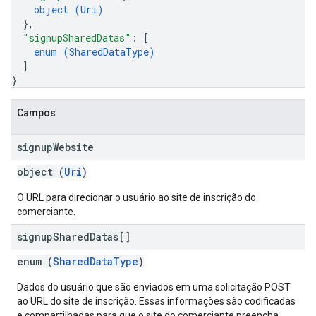
object (
Uri
)
}
,
"signupSharedDatas"
: 
[
enum (
SharedDataType
)
]
}
Campos
signup
Website
object (
Uri
)
O URL para direcionar o usuário ao site de inscrição do
comerciante.
signup
Shared
Datas[]
enum (
SharedDataType
)
Dados do usuário que são enviados em uma solicitação POST
ao URL do site de inscrição. Essas informações são codificadas
e compartilhadas para que o site do comerciante preencha