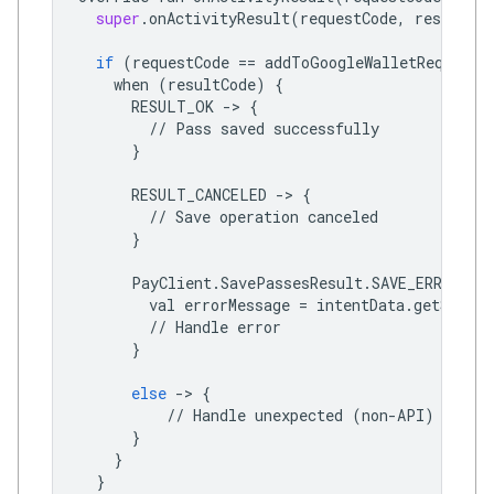
super
.
onActivityResult
(
requestCode
,
resultCod
if
(
requestCode
==
addToGoogleWalletRequestC
when
(
resultCode
)
{
RESULT_OK
->
{
//
Pass
saved
successfully
}
RESULT_CANCELED
->
{
//
Save
operation
canceled
}
PayClient
.
SavePassesResult
.
SAVE_ERROR
->
val
errorMessage
=
intentData
.
getString
//
Handle
error
}
else
->
{
//
Handle
unexpected
(
non
-
API
)
excep
}
}
}