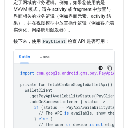
定于网域的业务逻辑。例如，如果您使用的是
MVVM 模式，请在 activity 或 fragment 中放置与
界面相关的业务逻辑（例如界面元素、activity 结
果），并在视图模型中放置操作逻辑（例如客户端
实例化、网络调用触发器）。
接下来，使用
PayClient
检查 API 是否可用：
Kotlin
Java
import
com.google.android.gms.pay.PayApiAvaila
private
fun
fetchCanUseGoogleWalletApi
()
{
walletClient
.
getPayApiAvailabilityStatus
(
PayClient
.
Req
.
addOnSuccessListener
{
status
->
if
(
status
==
PayApiAvailabilityStatus
.
A
//
The
API
is
available
,
show
the
butt
}
else
{
//
The
user
or
device
is
not
eligible
f