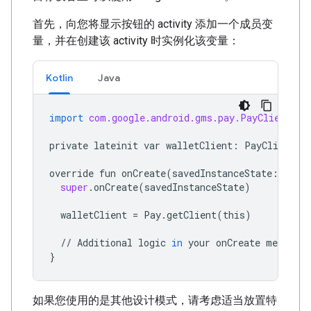
首先，向您将显示按钮的 activity 添加一个成员变
量，并在创建该 activity 时实例化该变量：
Kotlin
Java
import
com.google.android.gms.pay.PayClient
private
lateinit
var
walletClient
:
PayClient
override
fun
onCreate
(
savedInstanceState
:
Bund
super
.
onCreate
(
savedInstanceState
)
walletClient
=
Pay
.
getClient
(
this
)
//
Additional
logic
in
your
onCreate
method
}
如果您使用的是其他设计模式，请考虑适当放置特