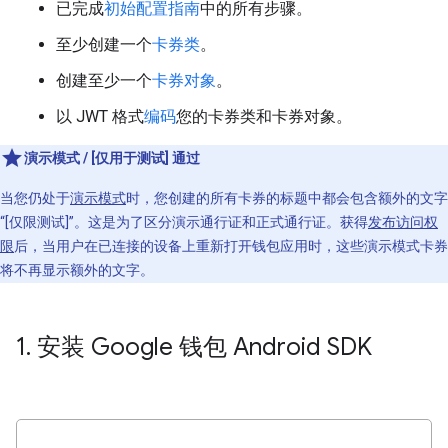
已完成
初始配置指南
中的所有步骤。
至少创建一个
卡券类
。
创建至少一个
卡券对象
。
以 JWT 格式
编码
您的卡券类和卡券对象。
演示模式 / [仅用于测试] 通过
当您仍处于
演示模式
时，您创建的所有卡券的标题中都会包含额外的文字
“[仅限测试]”。这是为了区分演示通行证和正式通行证。获得
发布访问权
限
后，当用户在已连接的设备上重新打开钱包应用时，这些演示模式卡券
将不再显示额外的文字。
1
.
安装 Google 钱包 Android SDK