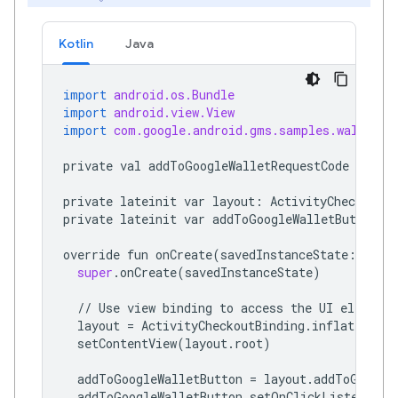
Kotlin
Java
import
android.os.Bundle
import
android.view.View
import
com.google.android.gms.samples.wallet.d
private
val
addToGoogleWalletRequestCode
=
100
private
lateinit
var
layout
:
ActivityCheckoutBi
private
lateinit
var
addToGoogleWalletButton
:
override
fun
onCreate
(
savedInstanceState
:
Bund
super
.
onCreate
(
savedInstanceState
)
//
Use
view
binding
to
access
the
UI
elements
layout
=
ActivityCheckoutBinding
.
inflate
(
layo
setContentView
(
layout
.
root
)
addToGoogleWalletButton
=
layout
.
addToGoogle
addToGoogleWalletButton
.
setOnClickListener
{