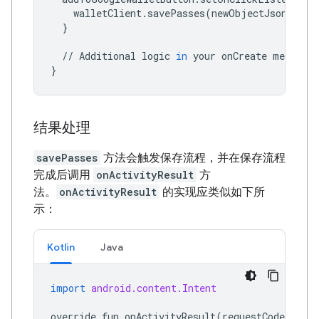
walletClient
.
savePasses
(
newObjectJson
,
thi
}
//
Additional
logic
in
your
onCreate
method
}
结果处理
savePasses
方法会触发保存流程，并在保存流程
完成后调用
onActivityResult
方
法。
onActivityResult
的实现应类似如下所
示：
Kotlin
Java
import
android.content.Intent
override
fun
onActivityResult
(
requestCode
:
Int