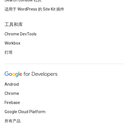
Search Console 社区
适用于 WordPress 的 Site Kit 插件
工具和库
Chrome DevTools
Workbox
灯塔
Android
Chrome
Firebase
Google Cloud Platform
所有产品