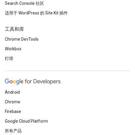
Search Console 社区
适用于 WordPress 的 Site Kit 插件
工具和库
Chrome DevTools
Workbox
灯塔
Android
Chrome
Firebase
Google Cloud Platform
所有产品