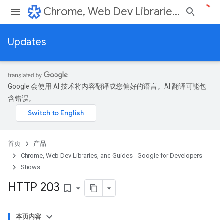
Chrome, Web Dev Libraries, and Guides - Google for Developers
Updates
Google 会使用 AI 技术将内容翻译成您偏好的语言。AI 翻译可能包
含错误。
首页
产品
Chrome, Web Dev Libraries, and Guides - Google for Developers
Shows
HTTP 203
bookmark_border
本页内容