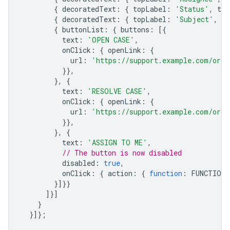
{
decoratedText
:
{
topLabel
:
'Status'
,
tex
{
decoratedText
:
{
topLabel
:
'Subject'
,
te
{
buttonList
:
{
buttons
:
[{
text
:
'OPEN CASE'
,
onClick
:
{
openLink
:
{
url
:
'https://support.example.com/orde
}},
},
{
text
:
'RESOLVE CASE'
,
onClick
:
{
openLink
:
{
url
:
'https://support.example.com/orde
}},
},
{
text
:
'ASSIGN TO ME'
,
// The button is now disabled
disabled
:
true
,
onClick
:
{
action
:
{
function
:
FUNCTION_
}]}}
]}]
}
}]};