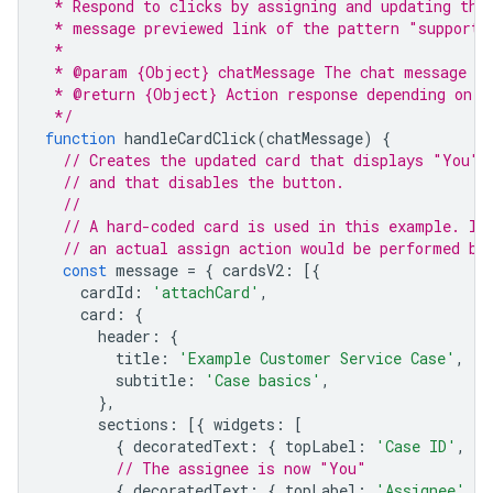
 * Respond to clicks by assigning and updating the
 * message previewed link of the pattern "support.
 *
 * @param {Object} chatMessage The chat message ob
 * @return {Object} Action response depending on t
 */
function
handleCardClick
(
chatMessage
)
{
// Creates the updated card that displays "You" 
// and that disables the button.
//
// A hard-coded card is used in this example. In
// an actual assign action would be performed be
const
message
=
{
cardsV2
:
[{
cardId
:
'attachCard'
,
card
:
{
header
:
{
title
:
'Example Customer Service Case'
,
subtitle
:
'Case basics'
,
},
sections
:
[{
widgets
:
[
{
decoratedText
:
{
topLabel
:
'Case ID'
,
te
// The assignee is now "You"
{
decoratedText
:
{
topLabel
:
'Assignee'
,
t