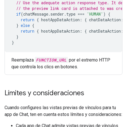
// Use the adequate action response type. It dep
// the preview link card is attached to was crea
if
(
chatMessage
.
sender
.
type
===
'HUMAN'
)
{
return
{
hostAppDataAction
:
{
chatDataAction
:
}
else
{
return
{
hostAppDataAction
:
{
chatDataAction
:
}
}
Reemplaza
FUNCTION_URL
por el extremo HTTP
que controla los clics en botones.
Límites y consideraciones
Cuando configures las vistas previas de vínculos para tu
app de Chat, ten en cuenta estos límites y consideraciones:
Cada app de Chat admite vistas previas de vínculos