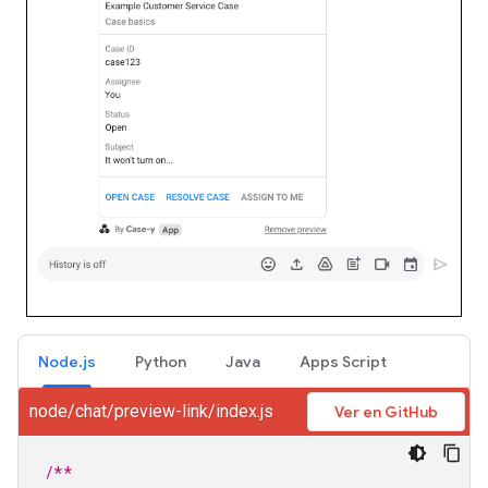
Node.js
Python
Java
Apps Script
node/chat/preview-link/index.js
Ver en GitHub
/**