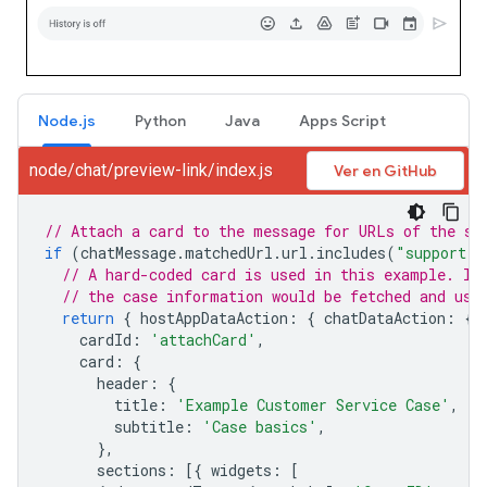
Node.js
Python
Java
Apps Script
node/chat/preview-link/index.js
Ver en GitHub
// Attach a card to the message for URLs of the su
if
(
chatMessage
.
matchedUrl
.
url
.
includes
(
"support.e
// A hard-coded card is used in this example. In
// the case information would be fetched and use
return
{
hostAppDataAction
:
{
chatDataAction
:
{
cardId
:
'attachCard'
,
card
:
{
header
:
{
title
:
'Example Customer Service Case'
,
subtitle
:
'Case basics'
,
},
sections
:
[{
widgets
:
[