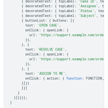
{
decoratedText
:
{
topLabel
:
'Case ID'
,
text
{
decoratedText
:
{
topLabel
:
'Assignee'
,
tex
{
decoratedText
:
{
topLabel
:
'Status'
,
text
:
{
decoratedText
:
{
topLabel
:
'Subject'
,
text
{
buttonList
:
{
buttons
:
[{
text
:
'OPEN CASE'
,
onClick
:
{
openLink
:
{
url
:
'https://support.example.com/orders
}},
},
{
text
:
'RESOLVE CASE'
,
onClick
:
{
openLink
:
{
url
:
'https://support.example.com/orders
}},
},
{
text
:
'ASSIGN TO ME'
,
onClick
:
{
action
:
{
function
:
FUNCTION_UR
}]}}
]}]
}
}]}}}};
}