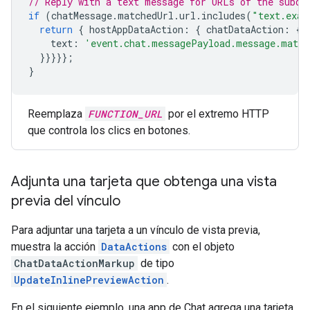
// Reply with a text message for URLs of the subdo
if
(
chatMessage
.
matchedUrl
.
url
.
includes
(
"text.exam
return
{
hostAppDataAction
:
{
chatDataAction
:
{
text
:
'event.chat.messagePayload.message.match
}}}}};
}
Reemplaza
FUNCTION_URL
por el extremo HTTP
que controla los clics en botones.
Adjunta una tarjeta que obtenga una vista
previa del vínculo
Para adjuntar una tarjeta a un vínculo de vista previa,
muestra la acción
DataActions
con el objeto
ChatDataActionMarkup
de tipo
UpdateInlinePreviewAction
.
En el siguiente ejemplo, una app de Chat agrega una tarjeta