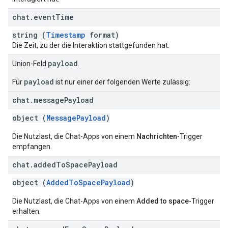
chat
.
event
Time
string (
Timestamp
format)
Die Zeit, zu der die Interaktion stattgefunden hat.
payload
Union-Feld
.
payload
Für
ist nur einer der folgenden Werte zulässig:
chat
.
message
Payload
object (
MessagePayload
)
Die Nutzlast, die Chat-Apps von einem
Nachrichten
-Trigger
empfangen.
chat
.
added
To
Space
Payload
object (
AddedToSpacePayload
)
Die Nutzlast, die Chat-Apps von einem
Added to space
-Trigger
erhalten.