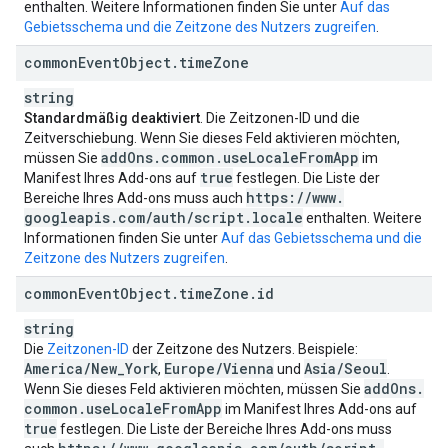
enthalten. Weitere Informationen finden Sie unter
Auf das
Gebietsschema und die Zeitzone des Nutzers zugreifen
.
common
Event
Object
.
time
Zone
string
Standardmäßig deaktiviert
. Die Zeitzonen-ID und die
Zeitverschiebung. Wenn Sie dieses Feld aktivieren möchten,
add
Ons
.
common
.
use
Locale
From
App
müssen Sie
im
true
Manifest Ihres Add-ons auf
festlegen. Die Liste der
https:
/
/
www
.
Bereiche Ihres Add-ons muss auch
googleapis
.
com
/
auth
/
script
.
locale
enthalten. Weitere
Informationen finden Sie unter
Auf das Gebietsschema und die
Zeitzone des Nutzers zugreifen
.
common
Event
Object
.
time
Zone
.
id
string
Die
Zeitzonen-ID
der Zeitzone des Nutzers. Beispiele:
America
/
New
_
York
Europe
/
Vienna
Asia
/
Seoul
,
und
.
add
Ons
.
Wenn Sie dieses Feld aktivieren möchten, müssen Sie
common
.
use
Locale
From
App
im Manifest Ihres Add-ons auf
true
festlegen. Die Liste der Bereiche Ihres Add-ons muss