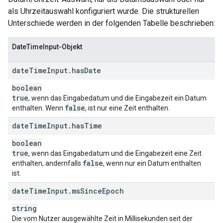
als Uhrzeitauswahl konfiguriert wurde. Die strukturellen
Unterschiede werden in der folgenden Tabelle beschrieben:
DateTimeInput-Objekt
date
Time
Input
.
has
Date
boolean
true
, wenn das Eingabedatum und die Eingabezeit ein Datum
false
enthalten. Wenn
, ist nur eine Zeit enthalten.
date
Time
Input
.
has
Time
boolean
true
, wenn das Eingabedatum und die Eingabezeit eine Zeit
false
enthalten, andernfalls
, wenn nur ein Datum enthalten
ist.
date
Time
Input
.
ms
Since
Epoch
string
Die vom Nutzer ausgewählte Zeit in Millisekunden seit der