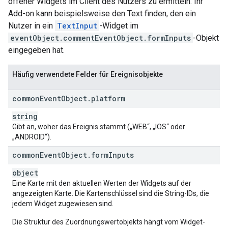
offener Widgets im Client des Nutzers zu ermitteln. Ihr
Add-on kann beispielsweise den Text finden, den ein
Nutzer in ein
TextInput
-Widget im
eventObject.commentEventObject.formInputs
-Objekt
eingegeben hat.
Häufig verwendete Felder für Ereignisobjekte
common
Event
Object
.
platform
string
Gibt an, woher das Ereignis stammt („WEB“, „IOS“ oder
„ANDROID“).
common
Event
Object
.
form
Inputs
object
Eine Karte mit den aktuellen Werten der Widgets auf der
angezeigten Karte. Die Kartenschlüssel sind die String-IDs, die
jedem Widget zugewiesen sind.
Die Struktur des Zuordnungswertobjekts hängt vom Widget-