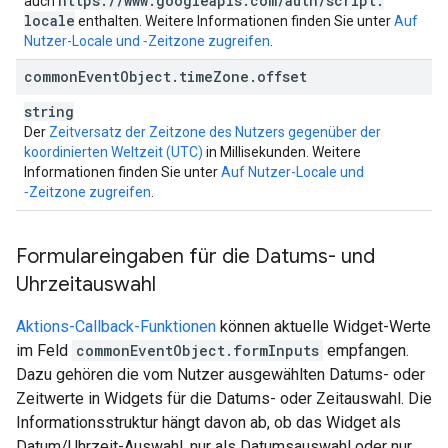
https:
/
/
www
.
googleapis
.
com
/
auth
/
script
.
auch
locale
enthalten. Weitere Informationen finden Sie unter
Auf
Nutzer-Locale und ‑Zeitzone zugreifen
.
common
Event
Object
.
time
Zone
.
offset
string
Der
Zeitversatz der Zeitzone des Nutzers gegenüber der
koordinierten Weltzeit (UTC)
in Millisekunden. Weitere
Informationen finden Sie unter
Auf Nutzer-Locale und
‑Zeitzone zugreifen
.
Formulareingaben für die Datums- und
Uhrzeitauswahl
Aktions-Callback-Funktionen
können aktuelle Widget-Werte
im Feld
commonEventObject.formInputs
empfangen.
Dazu gehören die vom Nutzer ausgewählten Datums- oder
Zeitwerte in Widgets für die Datums- oder Zeitauswahl. Die
Informationsstruktur hängt davon ab, ob das Widget als
Datum/Uhrzeit-Auswahl, nur als Datumsauswahl oder nur