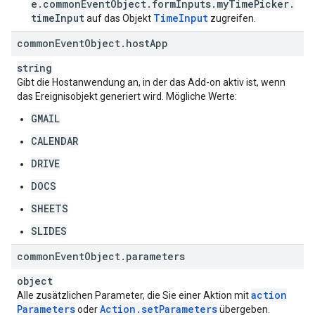
e.commonEventObject.formInputs.myTimePicker.
timeInput
TimeInput
auf das Objekt
zugreifen.
common
Event
Object
.
host
App
string
Gibt die Hostanwendung an, in der das Add-on aktiv ist, wenn
das Ereignisobjekt generiert wird. Mögliche Werte:
GMAIL
CALENDAR
DRIVE
DOCS
SHEETS
SLIDES
common
Event
Object
.
parameters
object
action
Alle zusätzlichen Parameter, die Sie einer Aktion mit
Parameters
Action
.
set
Parameters
oder
übergeben.