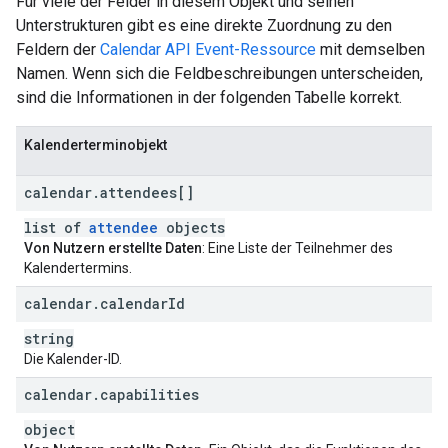
Für viele der Felder in diesem Objekt und seinen
Unterstrukturen gibt es eine direkte Zuordnung zu den
Feldern der
Calendar API Event-Ressource
mit demselben
Namen. Wenn sich die Feldbeschreibungen unterscheiden,
sind die Informationen in der folgenden Tabelle korrekt.
Kalenderterminobjekt
calendar
.
attendees[]
list of
attendee
objects
Von Nutzern erstellte Daten
: Eine Liste der Teilnehmer des
Kalendertermins.
calendar
.
calendar
Id
string
Die Kalender-ID.
calendar
.
capabilities
object