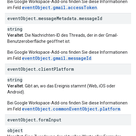
Bei Google Workspace-Add‑ons finden Sie diese Informationen
eventObject.gmail.accessToken
im Feld
.
event
Object
.
message
Metadata
.
message
Id
string
Veraltet.
Die Nachrichten-ID des Threads, der in der Gmail-
Benutzeroberfläche geöffnet ist.
Bei Google Workspace-Add‑ons finden Sie diese Informationen
eventObject.gmail.messageId
im Feld
.
event
Object
.
client
Platform
string
Veraltet.
Gibt an, wo das Ereignis stammt (Web, iOS oder
Android).
Bei Google Workspace-Add‑ons finden Sie diese Informationen
eventObject.commonEventObject.platform
im Feld
.
event
Object
.
form
Input
object