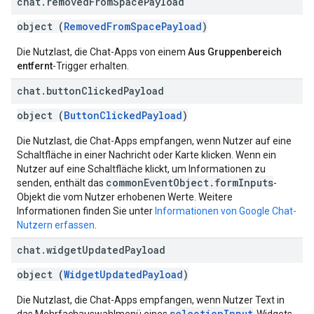
chat
.
removed
From
Space
Payload
object (
RemovedFromSpacePayload
)
Die Nutzlast, die Chat-Apps von einem
Aus Gruppenbereich
entfernt
-Trigger erhalten.
chat
.
button
Clicked
Payload
object (
ButtonClickedPayload
)
Die Nutzlast, die Chat-Apps empfangen, wenn Nutzer auf eine
Schaltfläche in einer Nachricht oder Karte klicken. Wenn ein
Nutzer auf eine Schaltfläche klickt, um Informationen zu
commonEventObject.formInputs
senden, enthält das
-
Objekt die vom Nutzer erhobenen Werte. Weitere
Informationen finden Sie unter
Informationen von Google Chat-
Nutzern erfassen
.
chat
.
widget
Updated
Payload
object (
WidgetUpdatedPayload
)
Die Nutzlast, die Chat-Apps empfangen, wenn Nutzer Text in
selectionInput