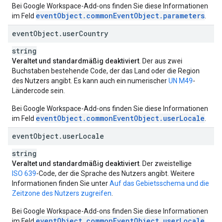
Bei Google Workspace-Add‑ons finden Sie diese Informationen
eventObject.commonEventObject.parameters
im Feld
.
event
Object
.
user
Country
string
Veraltet und standardmäßig deaktiviert
. Der aus zwei
Buchstaben bestehende Code, der das Land oder die Region
des Nutzers angibt. Es kann auch ein numerischer
UN M49
-
Ländercode sein.
Bei Google Workspace-Add‑ons finden Sie diese Informationen
eventObject.commonEventObject.userLocale
im Feld
.
event
Object
.
user
Locale
string
Veraltet und standardmäßig deaktiviert
. Der zweistellige
ISO 639
-Code, der die Sprache des Nutzers angibt. Weitere
Informationen finden Sie unter
Auf das Gebietsschema und die
Zeitzone des Nutzers zugreifen
.
Bei Google Workspace-Add‑ons finden Sie diese Informationen
eventObject.commonEventObject.userLocale
im Feld
.