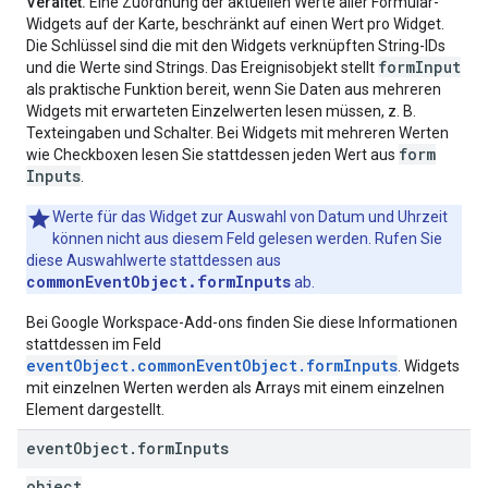
Veraltet.
Eine Zuordnung der aktuellen Werte aller Formular-
Widgets auf der Karte, beschränkt auf einen Wert pro Widget.
Die Schlüssel sind die mit den Widgets verknüpften String-IDs
form
Input
und die Werte sind Strings. Das Ereignisobjekt stellt
als praktische Funktion bereit, wenn Sie Daten aus mehreren
Widgets mit erwarteten Einzelwerten lesen müssen, z. B.
Texteingaben und Schalter. Bei Widgets mit mehreren Werten
form
wie Checkboxen lesen Sie stattdessen jeden Wert aus
Inputs
.
Werte für das Widget zur Auswahl von Datum und Uhrzeit
können nicht aus diesem Feld gelesen werden. Rufen Sie
diese Auswahlwerte stattdessen aus
commonEventObject.formInputs
ab.
Bei Google Workspace-Add-ons finden Sie diese Informationen
stattdessen im Feld
eventObject.commonEventObject.formInputs
. Widgets
mit einzelnen Werten werden als Arrays mit einem einzelnen
Element dargestellt.
event
Object
.
form
Inputs
object