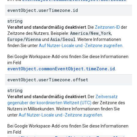
event
Object
.
user
Timezone
.
id
string
Veraltet und standardmäßig deaktiviert
. Die
Zeitzonen-ID
der
America
/
New
_
York
Zeitzone des Nutzers. Beispiele:
,
Europe
/
Vienna
Asia
/
Seoul
und
. Weitere Informationen
finden Sie unter
Auf Nutzer-Locale und ‑Zeitzone zugreifen
.
Bei Google Workspace-Add‑ons finden Sie diese Informationen
im Feld
eventObject.commonEventObject.timeZone.id
.
event
Object
.
user
Timezone
.
offset
string
Veraltet und standardmäßig deaktiviert
. Der
Zeitversatz
gegenüber der koordinierten Weltzeit (UTC)
der Zeitzone des
Nutzers in Millisekunden. Weitere Informationen finden Sie
unter
Auf Nutzer-Locale und ‑Zeitzone zugreifen
.
Bei Google Workspace-Add‑ons finden Sie diese Informationen
im Feld