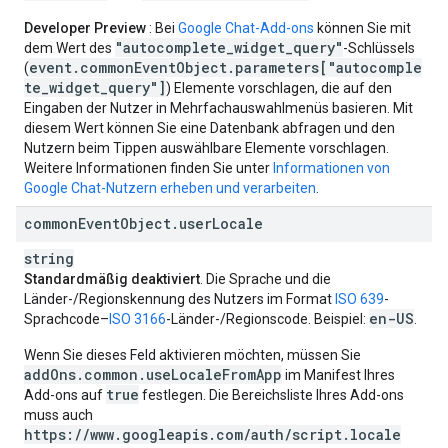
Developer Preview
: Bei
Google Chat-Add-ons
können Sie mit
"autocomplete_widget_query"
dem Wert des
-Schlüssels
event.commonEventObject.parameters["autocomple
(
te_widget_query"]
) Elemente vorschlagen, die auf den
Eingaben der Nutzer in Mehrfachauswahlmenüs basieren. Mit
diesem Wert können Sie eine Datenbank abfragen und den
Nutzern beim Tippen auswählbare Elemente vorschlagen.
Weitere Informationen finden Sie unter
Informationen von
Google Chat-Nutzern erheben und verarbeiten
.
common
Event
Object
.
user
Locale
string
Standardmäßig deaktiviert
. Die Sprache und die
Länder-/Regionskennung des Nutzers im Format
ISO 639
-
en-US
Sprachcode–
ISO 3166
-Länder-/Regionscode. Beispiel:
.
Wenn Sie dieses Feld aktivieren möchten, müssen Sie
addOns.common.useLocaleFromApp
im Manifest Ihres
true
Add-ons auf
festlegen. Die Bereichsliste Ihres Add-ons
muss auch
https://www.googleapis.com/auth/script.locale