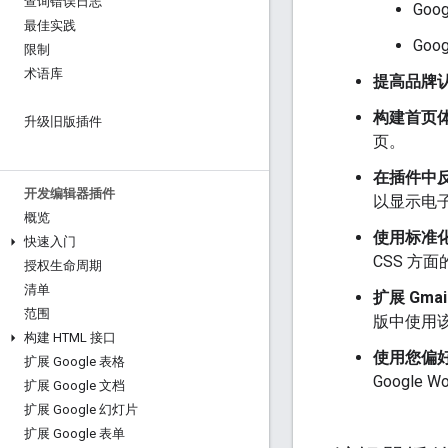
查询错误日志
Goo
最佳实践
Goo
限制
术语库
提高品牌
构建首页
升级旧版插件
页。
在插件中
开发编辑器插件
以显示电子
概览
使用标准
快速入门
CSS 方
授权生命周期
清单
扩展 Gm
范围
版中使用
构建 HTML 接口
使用您偏
扩展 Google 表格
Google W
扩展 Google 文档
扩展 Google 幻灯片
扩展 Google 表单