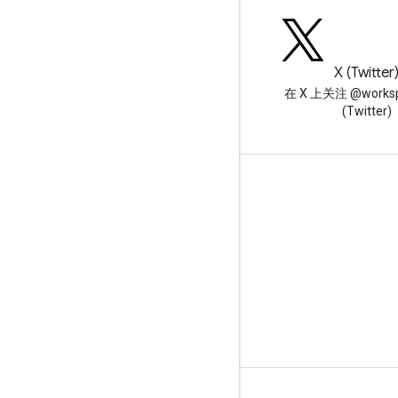
博客
X (Twitter
阅读 Google Workspace 开发
在 X 上关注 @worksp
者博客
(Twitter)
面向开发者的 Google Workspace
平台概览
开发者产品
版本说明
开发者支持
服务条款