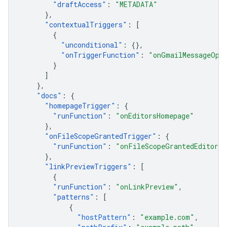
"
draftAccess
"
:
"METADATA"
},
"
contextualTriggers
"
:
[
{
"
unconditional
"
:
{},
"
onTriggerFunction
"
:
"onGmailMessageOpe
}
]
},
"
docs
"
:
{
"
homepageTrigger
"
:
{
"
runFunction
"
:
"onEditorsHomepage"
},
"
onFileScopeGrantedTrigger
"
:
{
"
runFunction
"
:
"onFileScopeGrantedEditors"
},
"
linkPreviewTriggers
"
:
[
{
"
runFunction
"
:
"onLinkPreview"
,
"
patterns
"
:
[
{
"hostPattern"
:
"example.com"
,