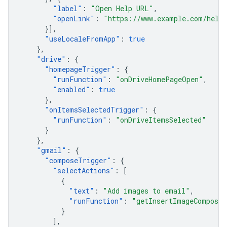
"
label
"
:
"Open Help URL"
,
"
openLink
"
:
"https://www.example.com/help
}],
"
useLocaleFromApp
"
:
true
},
"
drive
"
:
{
"
homepageTrigger
"
:
{
"
runFunction
"
:
"onDriveHomePageOpen"
,
"
enabled
"
:
true
},
"
onItemsSelectedTrigger
"
:
{
"
runFunction
"
:
"onDriveItemsSelected"
}
},
"
gmail
"
:
{
"
composeTrigger
"
:
{
"
selectActions
"
:
[
{
"
text
"
:
"Add images to email"
,
"
runFunction
"
:
"getInsertImageComposeC
}
],