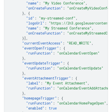
"
name
"
:
"My Video Conference"
,
"
onCreateFunction
"
:
"onCreateMyVideoConfer
},
{
"
id
"
:
"my-streamed-conf"
,
"
logoUrl
"
:
"https://lh3.googleusercontent.
"
name
"
:
"My Streamed Conference"
,
"
onCreateFunction
"
:
"onCreateMyStreamedCon
}],
"
currentEventAccess
"
:
"READ_WRITE"
,
"
eventOpenTrigger
"
:
{
"
runFunction
"
:
"onCalendarEventOpen"
},
"
eventUpdateTrigger
"
:
{
"
runFunction
"
:
"onCalendarEventUpdate"
},
"
eventAttachmentTrigger
"
:
{
"
label
"
:
"My Event Attachment"
,
"
runFunction
"
:
"onCalendarEventAddAttachme
},
"
homepageTrigger
"
:
{
"
runFunction
"
:
"onCalendarHomePageOpen"
,
"
enabled
"
:
true