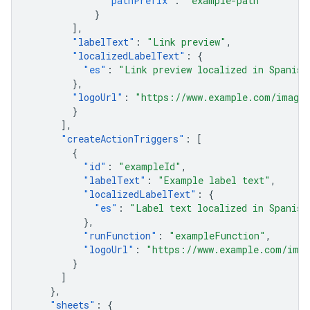
"pathPrefix"
:
"example-path"
}
],
"
labelText
"
:
"Link preview"
,
"
localizedLabelText
"
:
{
"es"
:
"Link preview localized in Spanish
},
"
logoUrl
"
:
"https://www.example.com/images
}
],
"
createActionTriggers
"
:
[
{
"
id
"
:
"exampleId"
,
"
labelText
"
:
"Example label text"
,
"
localizedLabelText
"
:
{
"es"
:
"Label text localized in Spanish
},
"
runFunction
"
:
"exampleFunction"
,
"
logoUrl
"
:
"https://www.example.com/imag
}
]
},
"
sheets
"
:
{