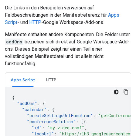
Die Links in den Beispielen verweisen auf
Feldbeschreibungen in der Manifestreferenz für
Apps
Script
- und
HTTP
-Google Workspace-Add‑ons.
Manifeste enthalten andere Komponenten. Die Felder unter
addOns
beziehen sich direkt auf Google Workspace-Add-
ons. Dieses Beispiel zeigt nur einen Teil einer
vollständigen Manifestdatei und ist allein nicht
funktionsfähig.
Apps Script
HTTP
{
"
addOns
"
:
{
"
calendar
"
:
{
"
createSettingsUrlFunction
"
:
"getConferenceS
"
conferenceSolution
"
:
[{
"
id
"
:
"my-video-conf"
,
"
logoUrl
"
:
"https://lh3.googleusercontent.