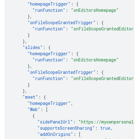
"
homepageTrigger
"
:
{
"
runFunction
"
:
"onEditorsHomepage"
},
"
onFileScopeGrantedTrigger
"
:
{
"
runFunction
"
:
"onFileScopeGrantedEditors"
}
},
"
slides
"
:
{
"
homepageTrigger
"
:
{
"
runFunction
"
:
"onEditorsHomepage"
},
"
onFileScopeGrantedTrigger
"
:
{
"
runFunction
"
:
"onFileScopeGrantedEditors"
}
},
"
meet
"
:
{
"
homepageTrigger
"
,
"
Web
"
:
[
{
"
sidePanelUrl
"
:
"https://myownpersonaldo
"
supportsScreenSharing
"
:
true
,
"
addOnOrigins
"
:
[