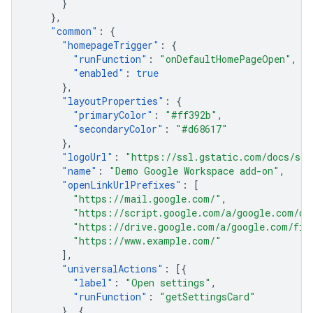
}
},
"
common
"
:
{
"
homepageTrigger
"
:
{
"
runFunction
"
:
"onDefaultHomePageOpen"
,
"
enabled
"
:
true
},
"
layoutProperties
"
:
{
"
primaryColor
"
:
"#ff392b"
,
"
secondaryColor
"
:
"#d68617"
},
"
logoUrl
"
:
"https://ssl.gstatic.com/docs/scr
"
name
"
:
"Demo Google Workspace add-on"
,
"
openLinkUrlPrefixes
"
:
[
"https://mail.google.com/"
,
"https://script.google.com/a/google.com/d/
"https://drive.google.com/a/google.com/fil
"https://www.example.com/"
],
"
universalActions
"
:
[{
"
label
"
:
"Open settings"
,
"
runFunction
"
:
"getSettingsCard"
},
{