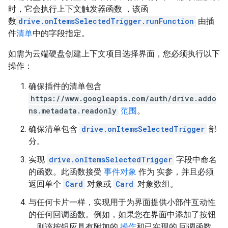
时，它会执行上下文触发器函数 ，该函
数
drive.onItemsSelectedTrigger.runFunction
由插
件
清单
中的字段指定。
如需为云端硬盘创建上下文项目选择界面，您必须执行以下
操作：
确保插件的清单包含
https://www.googleapis.com/auth/drive.addo
ns.metadata.readonly
范围
。
确保清单包含
drive.onItemsSelectedTrigger
部
分。
实现
drive.onItemsSelectedTrigger
字段中命名
的函数。此函数接受
事件对象
作为 实参，并且必须
返回单个
Card
对象或
Card
对象数组。
与任何卡片一样，实现用于为界面提供小部件互动性
的任何回调函数。例如，如果您在界面中添加了按钮
，则该按钮应具有附加的
操作
和已实现的 回调函数，