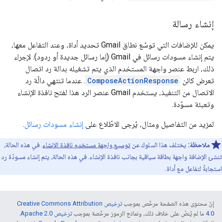
إنشاء رسالة
يمكن للإضافات التي توسّع نطاق Gmail تحديد أداة، وعند التفاعل معها،
يتم إنشاء مسودات رسائل في Gmail (إما رسائل جديدة أو ردود). لإجراء
ذلك، اربط عنصر واجهة المستخدم الذي يتم تشغيله بدالة رد اتصال
تعرض كائن
ComposeActionResponse
. عندما تنتهي دالّة رد
الاتصال من التنفيذ، يستخدم Gmail عنصر الرد هذا لفتح نافذة الإنشاء
وتعبئة مسوّدة.
لمزيد من التفاصيل ومثال، يُرجى الاطّلاع على
إنشاء مسودات رسائل
.
ملاحظة:
يختلف هذا السلوك عن
توسيع واجهة مستخدم نافذة الإنشاء
. في هذه الحالة،
تنشئ الإضافة واجهة بطاقة سياقية بجانب نافذة الإنشاء. في هذه الحالة، يتم إنشاء مسودّة رد
استجابةً لتفاعل مع أداة.
إنّ محتوى هذه الصفحة مرخّص بموجب
ترخيص Creative Commons Attribution
4.0‏
ما لم يُنصّ على خلاف ذلك، ونماذج الرموز مرخّصة بموجب
ترخيص Apache 2.0‏
.