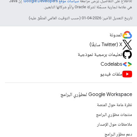
للاطّلاع على التفاصيل، يُرجى مراجعة
سياسات موقع Google Developers‏
. إنّ Java
هي علامة تجارية مسجَّلة لشركة Oracle و/أو شركائها التابعين.
تاريخ التعديل الأخير: 2026-04-01 (حسب التوقيت العالمي المتفَّق عليه)
المدونة
‫X ‏(Twitter سابقًا)
تعليمات برمجية نموذجية
Codelabs
ملفات فيديو
Google Workspace لمطوّري البرامج
نظرة عامة حول المنصة
منتجات مطوّري البرامج
ملاحظات حول الإصدار
دعم مطوّر البرامج