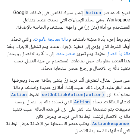
تتيح لك عناصر
Action
إنشاء سلوك تفاعلي في إضافات Google
Workspace. وهي تحدّد الإجراءات التي تحدث عندما يتفاعل
المستخدم مع أداة (مثل زر) في واجهة المستخدم الخاصة بالإضافة.
يتم ربط إجراء بأداة معيّنة باستخدام
دالة معالجة الأدوات
، والتي تحدّد
أيضًا الشرط الذي يؤدي إلى تنفيذ الإجراء. عندما يتم تشغيل الإجراء، ينفّذ
دالة ردّ اتصال
معيّنة. يتم تمرير
عنصر حدث
إلى دالّة رد الاتصال، ويحمل
هذا العنصر معلومات حول تفاعلات المستخدم من جهة العميل. يجب
تنفيذ دالّة رد الاتصال وإرجاع عنصر استجابة محدّد.
على سبيل المثال، لنفترض أنّك تريد زرًا ينشئ بطاقة جديدة ويعرضها
عند النقر عليه. لإجراء ذلك، عليك إنشاء أداة زر جديدة واستخدام دالة
معالج أداة الزر
setOnClickAction(action)
لضبط
Action
لإنشاء البطاقات. يحدّد
Action
الذي تحدّده دالة رد اتصال برمجة
تطبيقات يتم تنفيذها عند النقر على الزر. في هذه الحالة، عليك تنفيذ
دالة رد الاتصال لإنشاء البطاقة التي تريدها وعرض كائن
ActionResponse
. يطلب عنصر الاستجابة من الإضافة عرض البطاقة
التي أنشأتها دالة معاودة الاتصال.