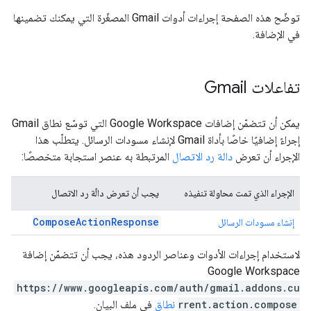
توضّح هذه الصفحة إجراءات أدوات Gmail المصغّرة التي يمكنك تضمينها
في الإضافة.
تفاعلات Gmail
يمكن أن تتضمّن إضافات Google Workspace التي توسّع نطاق Gmail
إجراءً إضافيًا خاصًا بأداة Gmail لإنشاء مسودات الرسائل. يتطلّب هذا
الإجراء أن تعرض
دالة رد الاتصال
المرتبطة به عنصر استجابة متخصصًا:
الإجراء الذي تمت محاولة تنفيذه
يجب أن تعرض دالّة رد الاتصال
ComposeActionResponse
إنشاء مسودات الرسائل
لاستخدام إجراءات الأدوات وعناصر الردود هذه، يجب أن تتضمّن إضافة
Google Workspace
https://www.googleapis.com/auth/gmail.addons.cu
rrent.action.compose
نطاق
في ملف البيان.