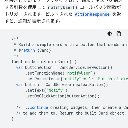
を設定しています。クリックすると、通知テキストを指定
する引数を使用して
notifyUser()
コールバック関数が
トリガーされます。ビルドされた
ActionResponse
を返
すと、通知が表示されます。
/**
*
Build
a
simple
card
with
a
button
that
sends
a
*
@
return
{
Card
}
*/
function
buildSimpleCard
()
{
var
buttonAction
=
CardService
.
newAction
()
.
setFunctionName
(
'notifyUser'
)
.
setParameters
({
'notifyText'
:
'Button click
var
button
=
CardService
.
newTextButton
()
.
setText
(
'Notify'
)
.
setOnClickAction
(
buttonAction
);
//
...
continue
creating
widgets
,
then
create
a
Ca
//
to
add
them
to
.
Return
the
built
Card
object
.
}