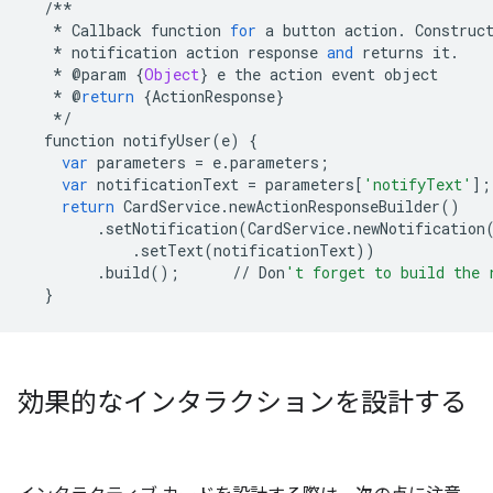
/**
*
Callback
function
for
a
button
action
.
Construc
*
notification
action
response
and
returns
it
.
*
@
param
{
Object
}
e
the
action
event
object
*
@
return
{
ActionResponse
}
*/
function
notifyUser
(
e
)
{
var
parameters
=
e
.
parameters
;
var
notificationText
=
parameters
[
'notifyText'
];
return
CardService
.
newActionResponseBuilder
()
.
setNotification
(
CardService
.
newNotification
.
setText
(
notificationText
))
.
build
();
//
Don
't forget to build the 
}
効果的なインタラクションを設計する