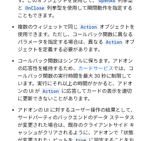
す。このオブジェクトを使用して、
OpenAs
列挙型
と
OnClose
列挙型を使用して開閉動作を指定する
こともできます。
複数のウィジェットで同じ
Action
オブジェクトを
使用できます。ただし、コールバック関数に異なる
パラメータを指定する場合は、異なる
Action
オブ
ジェクトを定義する必要があります。
コールバック関数はシンプルに保ちます。アドオン
の応答性を維持するため、
カードサービス
では、コ
ールバック関数の実行時間を最大 30 秒に制限して
います。実行にそれ以上の時間がかかると、アドオ
ンの UI が
Action
に応答してカードの表示を適切
に更新できないことがあります。
アドオンの UI に対するユーザー操作の結果として、
サードパーティのバックエンドのデータ ステータス
が変更された場合は、既存のクライアントサイド キ
ャッシュがクリアされるように、アドオンで「状態
が変更された」ビットを
true
に設定することをお