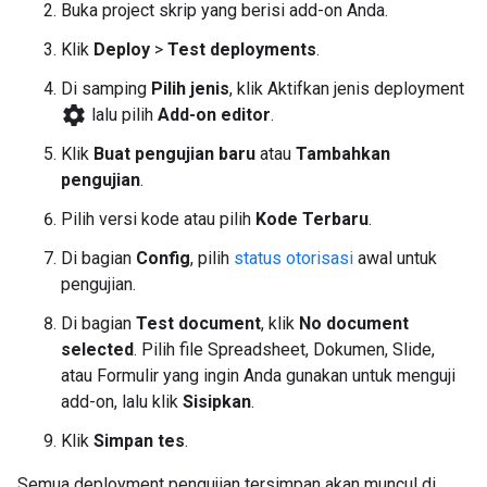
Buka project skrip yang berisi add-on Anda.
Klik
Deploy
>
Test deployments
.
Di samping
Pilih jenis
, klik Aktifkan jenis deployment
settings
lalu pilih
Add-on editor
.
Klik
Buat pengujian baru
atau
Tambahkan
pengujian
.
Pilih versi kode atau pilih
Kode Terbaru
.
Di bagian
Config
, pilih
status otorisasi
awal untuk
pengujian.
Di bagian
Test document
, klik
No document
selected
. Pilih file Spreadsheet, Dokumen, Slide,
atau Formulir yang ingin Anda gunakan untuk menguji
add-on, lalu klik
Sisipkan
.
Klik
Simpan tes
.
Semua deployment pengujian tersimpan akan muncul di