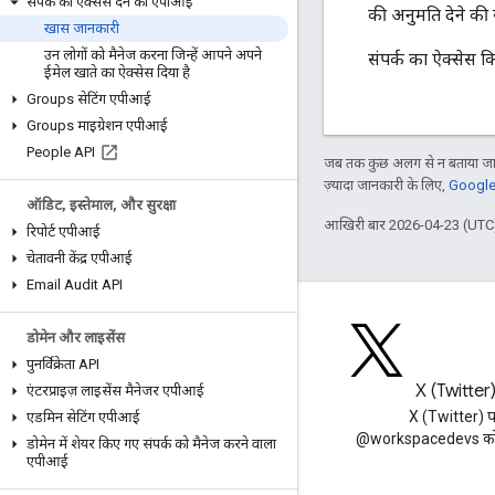
संपर्क को ऐक्सेस देने का एपीआई
की अनुमति देने की स
खास जानकारी
उन लोगों को मैनेज करना जिन्हें आपने अपने
संपर्क का ऐक्सेस क
ईमेल खाते का ऐक्सेस दिया है
Groups सेटिंग एपीआई
Groups माइग्रेशन एपीआई
People API
जब तक कुछ अलग से न बताया जाए
ज़्यादा जानकारी के लिए,
Google 
ऑडिट
,
इस्तेमाल
,
और सुरक्षा
आखिरी बार 2026-04-23 (UTC)
रिपोर्ट एपीआई
चेतावनी केंद्र एपीआई
Email Audit API
डोमेन और लाइसेंस
पुनर्विक्रेता API
ब्लॉग
X (Twitter
एंटरप्राइज़ लाइसेंस मैनेजर एपीआई
Google Workspace डेवलपर ब्लॉग
X (Twitter) 
एडमिन सेटिंग एपीआई
पढ़ें
@workspacedevs को फ
डोमेन में शेयर किए गए संपर्क को मैनेज करने वाला
एपीआई