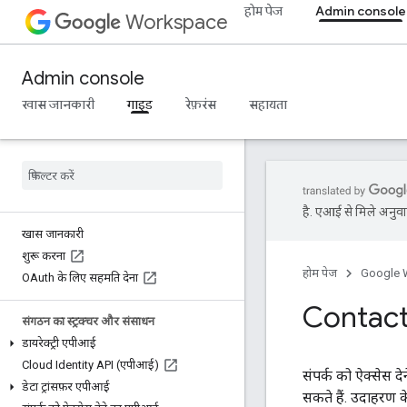
होम पेज
Admin console
Workspace
Admin console
खास जानकारी
गाइड
रेफ़रंस
सहायता
है. एआई से मिले अनुवाद
खास जानकारी
शुरू करना
होम पेज
Google 
OAuth के लिए सहमति देना
Contact
संगठन का स्ट्रक्चर और संसाधन
डायरेक्ट्री एपीआई
Cloud Identity API (एपीआई)
संपर्क को ऐक्सेस 
डेटा ट्रांसफ़र एपीआई
सकते हैं. उदाहरण के