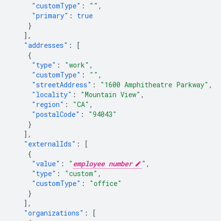
"customType"
:
""
,
"primary"
:
true
}
],
"addresses"
:
[
{
"type"
:
"work"
,
"customType"
:
""
,
"streetAddress"
:
"1600 Amphitheatre Parkway"
,
"locality"
:
"Mountain View"
,
"region"
:
"CA"
,
"postalCode"
:
"94043"
}
],
"externalIds"
:
[
{
"value"
:
"
employee number
"
,
"type"
:
"custom"
,
"customType"
:
"office"
}
],
"organizations"
:
[