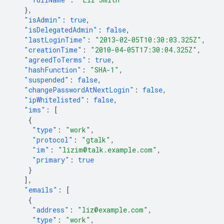
},
"isAdmin"
:
true
,
"isDelegatedAdmin"
:
false
,
"lastLoginTime"
:
"2013-02-05T10:30:03.325Z"
,
"creationTime"
:
"2010-04-05T17:30:04.325Z"
,
"agreedToTerms"
:
true
,
"hashFunction"
:
"SHA-1"
,
"suspended"
:
false
,
"changePasswordAtNextLogin"
:
false
,
"ipWhitelisted"
:
false
,
"ims"
:
[
{
"type"
:
"work"
,
"protocol"
:
"gtalk"
,
"im"
:
"lizim@talk.example.com"
,
"primary"
:
true
}
],
"emails"
:
[
{
"address"
:
"liz@example.com"
,
"type"
:
"work"
,