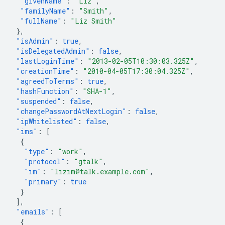
"givenName"
:
"Liz"
,
"familyName"
:
"Smith"
,
"fullName"
:
"Liz Smith"
},
"isAdmin"
:
true
,
"isDelegatedAdmin"
:
false
,
"lastLoginTime"
:
"2013-02-05T10:30:03.325Z"
,
"creationTime"
:
"2010-04-05T17:30:04.325Z"
,
"agreedToTerms"
:
true
,
"hashFunction"
:
"SHA-1"
,
"suspended"
:
false
,
"changePasswordAtNextLogin"
:
false
,
"ipWhitelisted"
:
false
,
"ims"
:
[
{
"type"
:
"work"
,
"protocol"
:
"gtalk"
,
"im"
:
"lizim@talk.example.com"
,
"primary"
:
true
}
],
"emails"
:
[
{