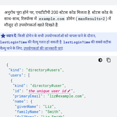
अनुरोध पूरा होने पर, एचटीटीपी 200 स्टेटस कोड मिलता है. स्टेटस कोड के
साथ-साथ, रिस्पॉन्स में
example.com
डोमेन (
maxResults=2
) में
मौजूद दो उपयोगकर्ता खाते दिखते हैं:
ध्यान दें:
किसी डोमेन के सभी उपयोगकर्ताओं को वापस पाने के दौरान,
lastLoginTime
की वैल्यू गलत हो सकती है.
lastLoginTime
की सबसे सटीक
वैल्यू पाने के लिए,
उपयोगकर्ता की जानकारी पाएं
.
{
"kind"
:
"directory#users"
,
"users"
:
[
{
"kind"
:
"directory#user"
,
"id"
:
"
the unique user id
"
,
"primaryEmail"
:
"liz@example.com"
,
"name"
:
{
"givenName"
:
"Liz"
,
"familyName"
:
"Smith"
,
"fullName"
:
"Liz Smith"