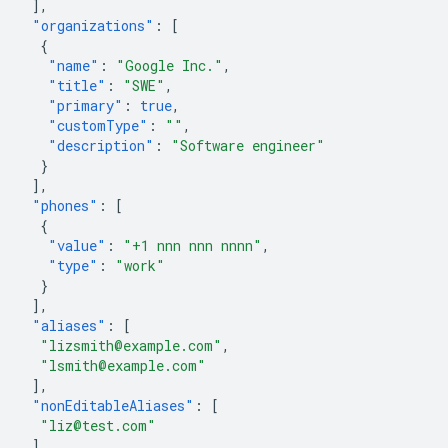
],
"organizations"
:
[
{
"name"
:
"Google Inc."
,
"title"
:
"SWE"
,
"primary"
:
true
,
"customType"
:
""
,
"description"
:
"Software engineer"
}
],
"phones"
:
[
{
"value"
:
"+1 nnn nnn nnnn"
,
"type"
:
"work"
}
],
"aliases"
:
[
"lizsmith@example.com"
,
"lsmith@example.com"
],
"nonEditableAliases"
:
[
"liz@test.com"
],