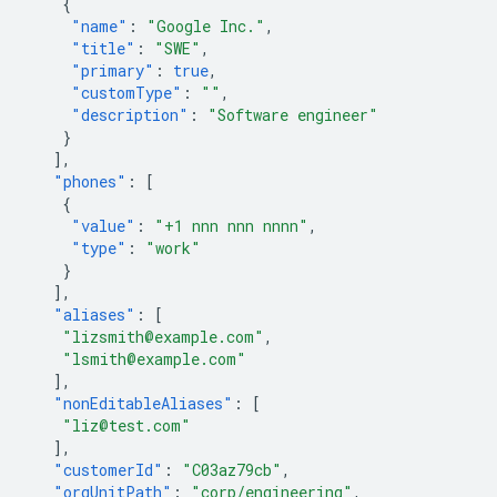
{
"name"
:
"Google Inc."
,
"title"
:
"SWE"
,
"primary"
:
true
,
"customType"
:
""
,
"description"
:
"Software engineer"
}
],
"phones"
:
[
{
"value"
:
"+1 nnn nnn nnnn"
,
"type"
:
"work"
}
],
"aliases"
:
[
"lizsmith@example.com"
,
"lsmith@example.com"
],
"nonEditableAliases"
:
[
"liz@test.com"
],
"customerId"
:
"C03az79cb"
,
"orgUnitPath"
:
"corp/engineering"
,