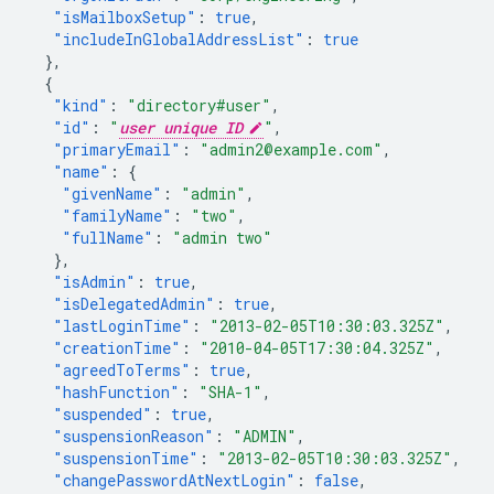
"isMailboxSetup"
:
true
,
"includeInGlobalAddressList"
:
true
},
{
"kind"
:
"directory#user"
,
"id"
:
"
user unique ID
"
,
"primaryEmail"
:
"admin2@example.com"
,
"name"
:
{
"givenName"
:
"admin"
,
"familyName"
:
"two"
,
"fullName"
:
"admin two"
},
"isAdmin"
:
true
,
"isDelegatedAdmin"
:
true
,
"lastLoginTime"
:
"2013-02-05T10:30:03.325Z"
,
"creationTime"
:
"2010-04-05T17:30:04.325Z"
,
"agreedToTerms"
:
true
,
"hashFunction"
:
"SHA-1"
,
"suspended"
:
true
,
"suspensionReason"
:
"ADMIN"
,
"suspensionTime"
:
"2013-02-05T10:30:03.325Z"
,
"changePasswordAtNextLogin"
:
false
,