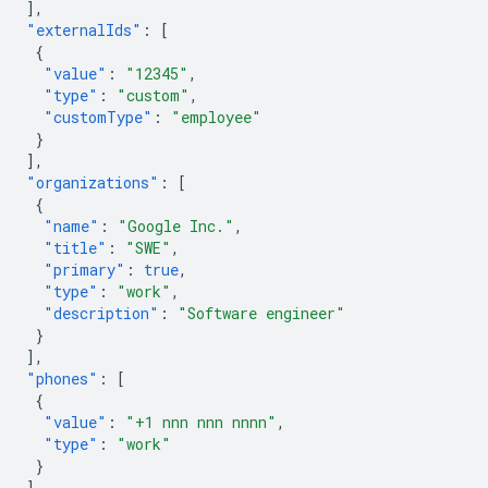
],
"externalIds"
:
[
{
"value"
:
"12345"
,
"type"
:
"custom"
,
"customType"
:
"employee"
}
],
"organizations"
:
[
{
"name"
:
"Google Inc."
,
"title"
:
"SWE"
,
"primary"
:
true
,
"type"
:
"work"
,
"description"
:
"Software engineer"
}
],
"phones"
:
[
{
"value"
:
"+1 nnn nnn nnnn"
,
"type"
:
"work"
}
],