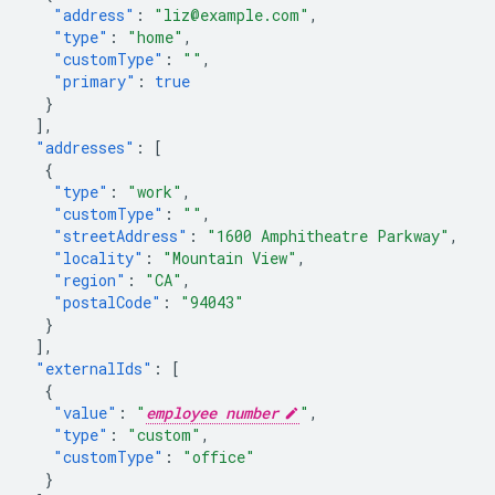
"address"
:
"liz@example.com"
,
"type"
:
"home"
,
"customType"
:
""
,
"primary"
:
true
}
],
"addresses"
:
[
{
"type"
:
"work"
,
"customType"
:
""
,
"streetAddress"
:
"1600 Amphitheatre Parkway"
,
"locality"
:
"Mountain View"
,
"region"
:
"CA"
,
"postalCode"
:
"94043"
}
],
"externalIds"
:
[
{
"value"
:
"
employee number
"
,
"type"
:
"custom"
,
"customType"
:
"office"
}