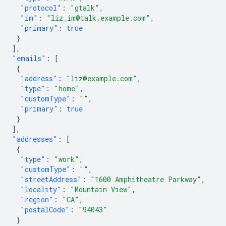
"protocol"
:
"gtalk"
,
"im"
:
"liz_im@talk.example.com"
,
"primary"
:
true
}
],
"emails"
:
[
{
"address"
:
"liz@example.com"
,
"type"
:
"home"
,
"customType"
:
""
,
"primary"
:
true
}
],
"addresses"
:
[
{
"type"
:
"work"
,
"customType"
:
""
,
"streetAddress"
:
"1600 Amphitheatre Parkway"
,
"locality"
:
"Mountain View"
,
"region"
:
"CA"
,
"postalCode"
:
"94043"
}