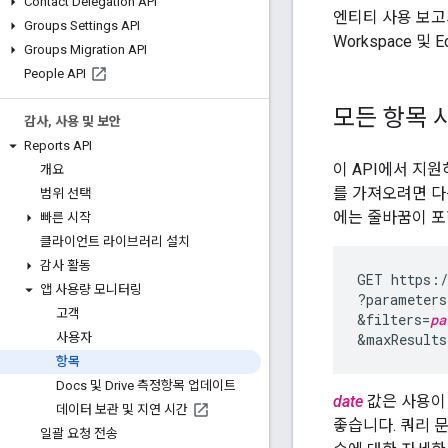
Contact Delegation API
엔티티 사용 보고
Groups Settings API
Workspace 및 
Groups Migration API
People API
모든 항목 
감사
,
사용 및 보안
Reports API
이 API에서 지
개요
를 가져오려면 
범위 선택
에는 줄바꿈이 포
빠른 시작
클라이언트 라이브러리 설치
감사 활동
GET https:/
앱 사용량 모니터링
?parameters
고객
&filters=
pa
&maxResults
사용자
항목
Docs 및 Drive 측정항목 업데이트
date
값은 사용이
데이터 보관 및 지연 시간
좋습니다. 쿼리 
일괄 요청 전송