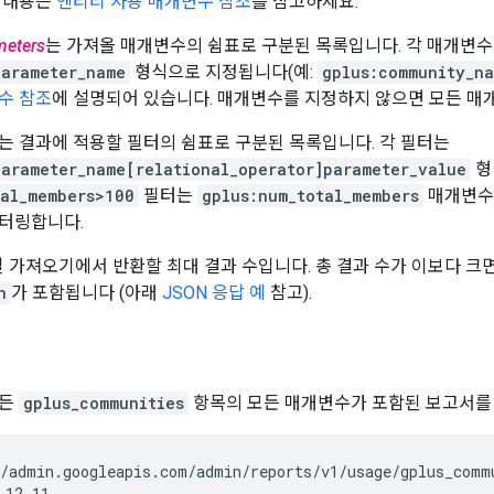
 내용은
엔티티 사용 매개변수 참조
를 참고하세요.
meters
는 가져올 매개변수의 쉼표로 구분된 목록입니다. 각 매개변
parameter_name
형식으로 지정됩니다(예:
gplus:community_n
수 참조
에 설명되어 있습니다. 매개변수를 지정하지 않으면 모든 매
는 결과에 적용할 필터의 쉼표로 구분된 목록입니다. 각 필터는
parameter_name[relational_operator]parameter_value
형
tal_members>100
필터는
gplus:num_total_members
매개변수의
터링합니다.
단일 가져오기에서 반환할 최대 결과 수입니다. 총 결과 수가 이보다 크
n
가 포함됩니다 (아래
JSON 응답 예
참고).
모든
gplus_communities
항목의 모든 매개변수가 포함된 보고서를
/admin.googleapis.com/admin/reports/v1/usage/gplus_commu