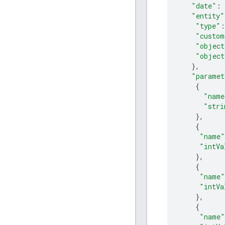
"date"
:
"entity"
"type"
:
"custom
"object
"object
},
"paramet
{
"name
"stri
},
{
"name"
"intVa
},
{
"name"
"intVa
},
{
"name"