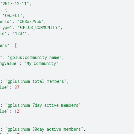
"2017-12-11"
,
:
{
"OBJECT"
,
erId"
:
"C03az79cb"
,
Type"
:
"GPLUS_COMMUNITY"
,
Id"
:
"1234"
,
ers"
:
[
"
:
"gplus:community_name"
,
ngValue"
:
"My Community"
:
"gplus:num_total_members"
,
lue"
:
37
:
"gplus:num_7day_active_members"
,
lue"
:
12
:
"gplus:num_30day_active_members"
,