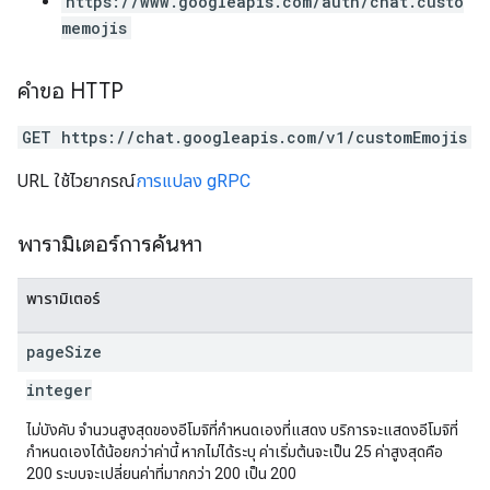
https://www.googleapis.com/auth/chat.custo
memojis
คำขอ HTTP
GET https://chat.googleapis.com/v1/customEmojis
URL ใช้ไวยากรณ์
การแปลง gRPC
พารามิเตอร์การค้นหา
พารามิเตอร์
page
Size
integer
ไม่บังคับ จำนวนสูงสุดของอีโมจิที่กำหนดเองที่แสดง บริการจะแสดงอีโมจิที่
กำหนดเองได้น้อยกว่าค่านี้ หากไม่ได้ระบุ ค่าเริ่มต้นจะเป็น 25 ค่าสูงสุดคือ
200 ระบบจะเปลี่ยนค่าที่มากกว่า 200 เป็น 200