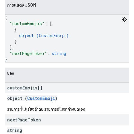
การแสดง JSON
{
"customEmojis"
: 
[
{
object (
CustomEmoji
)
}
]
,
"nextPageToken"
: 
string
}
ช่อง
custom
Emojis[]
object (
CustomEmoji
)
รายการที่ไม่เรียงลําดับ รายการอีโมจิที่กำหนดเอง
next
Page
Token
string